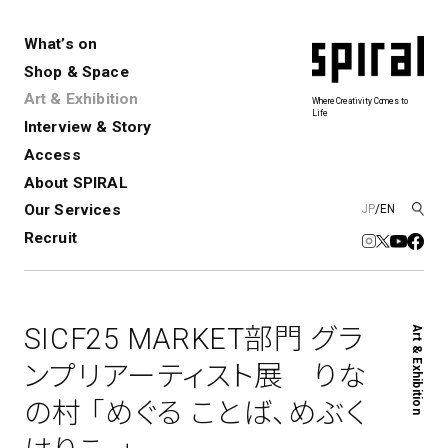
What’s on
Shop & Space
Art & Exhibition
Where Creativity Comes to
Life
Interview & Story
Spiral
Spiral Garden
3
Access
About SPIRAL
Our Services
JP
/
EN
アートプロジェクト・コーデ
Performance&Event
レンタルスペース
SPIRALのご紹介
Exhibition
会社概要
新卒採用
中途採用
ィネーション
Recruit
展覧会やイベント
演劇やダンス、ライブ公演、イベント
ショップ一覧
青山
など
フロアガイド
福岡ワンビル
History&Archive
建築について
新丸ビル
コンサルティング
商品開発
SICF25 MARKET部門 グラ
Art & Exhibition
Spiral Hall
Spiral Market
6
アルバイト・その他
Art Projects
SICF
ンプリアーティスト展 りな
アートプロジェクト・イベント
若手作家の発掘・育成・支援を目的
の村 「めぐる ことば、めぶく
とした
公募展形式のアートフェスティ
Spiral Annual Report
プレスリリース
バル
青山