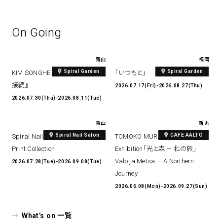
On Going
青山
福岡
Spiral Garden
Spiral Garden
KIM SONGHE EXHIBITION 『愛と
「いつもと」
接続』
2026.07.17(Fri)-2026.08.27(Thu)
2026.07.30(Thu)-2026.08.11(Tue)
青山
新丸
Spiral Nail Salon
CAFE AALTO
Spiral Nail Salon Art #14 Spiral
TOMOKO MURATA Solo
Print Collection
Exhibition「光と森 — 北の旅」
Valo ja Metsä — A Northern
2026.07.28(Tue)-2026.09.08(Tue)
Journey
2026.06.08(Mon)-2026.09.27(Sun)
What’s on 一覧