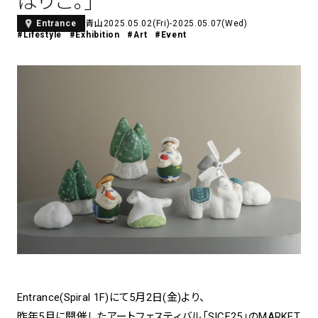
はりこ。」
アトレ吉祥寺
青山
2025.05.02(Fri)-2025.05.07(Wed)
Entrance
#Lifestyle
#Exhibition
#Art
#Event
お問い合わせ
採用情報
KITTE丸の内
Spiral Print Collection
Spiral Schole
⼆⼦⽟川 Dogwood Plaza
スパイラルが推進するエデュケーシ
スパイラルが提案するオリジナルプ
ョンプログラム
リント作品
横浜赤レンガ倉庫
ルクア⼤阪
Nail Salon
Café
3
4
Spiral Nail Salon 青山
Spiral Café 青山
Spiral Nail Salon NEWoMan
Spiral Garden 福岡ワンビル
⾼輪
CAFE AALTO 新丸ビル
naila 横浜ランドマーク
naila 大宮そごう
Spiral Rendezvous
Others
3
Store
1
Entrance(Spiral 1F)にて5月2日(金)より、
昨年5月に開催したアートフェスティバル「SICF25」のMARKET