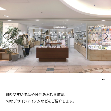
アトレ吉祥寺
お問い合わせ
採用情報
KITTE丸の内
Spiral Print Collection
Spiral Schole
⼆⼦⽟川 Dogwood Plaza
スパイラルが推進するエデュケーシ
スパイラルが提案するオリジナルプ
ョンプログラム
リント作品
横浜赤レンガ倉庫
ルクア⼤阪
Nail Salon
Café
3
4
Spiral Nail Salon 青山
Spiral Café 青山
Spiral Nail Salon NEWoMan
Spiral Garden 福岡ワンビル
⾼輪
CAFE AALTO 新丸ビル
naila 横浜ランドマーク
naila 大宮そごう
飾りやすい作品や個性あふれる雑貨、
Spiral Rendezvous
Others
3
Store
1
旬なデザインアイテムなどをご紹介します。