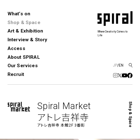
What’s on
Shop & Space
Art & Exhibition
Where Creativity Comes to
Life
Interview & Story
Spiral
Spiral Garden
3
Access
About SPIRAL
Our Services
JP
/
EN
アートプロジェクト・コーデ
Performance&Event
レンタルスペース
SPIRALのご紹介
Exhibition
会社概要
新卒採用
中途採用
ィネーション
Recruit
展覧会やイベント
演劇やダンス、ライブ公演、イベント
ショップ一覧
青山
など
フロアガイド
福岡ワンビル
History&Archive
建築について
新丸ビル
コンサルティング
商品開発
Spiral Market
Shop & Space
Spiral Hall
Spiral Market
6
アルバイト・その他
Art Projects
SICF
アトレ吉祥寺
アートプロジェクト・イベント
若手作家の発掘・育成・支援を目的
アトレ吉祥寺 本館2F 3番街
とした
公募展形式のアートフェスティ
Spiral Annual Report
プレスリリース
バル
青山