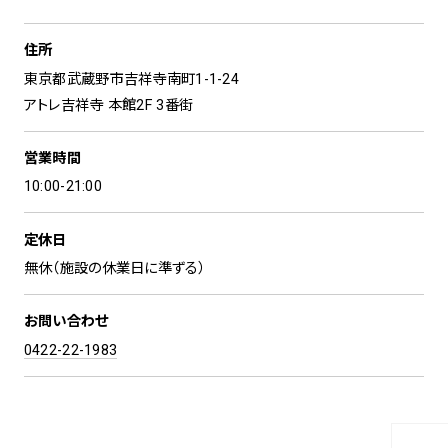
住所
spiral art gallery 名古屋
Spiral Rendezvous Store
松坂屋
東京都武蔵野市吉祥寺南町1-1-24
グランスタ東京店
MoN Park Cafe by Spiral
アトレ吉祥寺 本館2F 3番街
MoN Shop by Spiral
MoN Kitchen by Spiral
営業時間
10:00-21:00
定休日
無休（施設の休業日に準ずる）
お問い合わせ
0422-22-1983