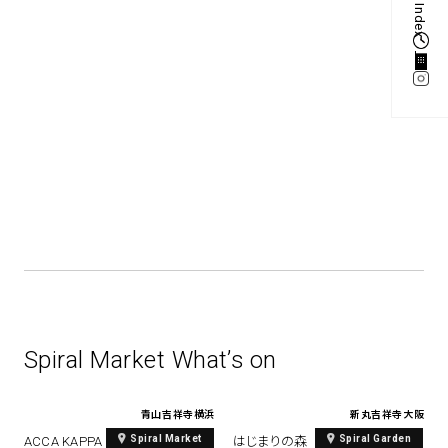
Index
1
0
s
Spiral Market What’s on
青山
吉祥寺
横浜
新丸
吉祥寺
大阪
Spiral Market
Spiral Garden
ACCA KAPPA POP-UP 2026
はじまりの森