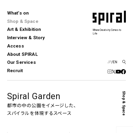
What’s on
Shop & Space
Art & Exhibition
Where Creativity Comes to
Life
Interview & Story
Spiral
Spiral Garden
3
Access
About SPIRAL
Our Services
JP
/
EN
アートプロジェクト・コーデ
Performance&Event
レンタルスペース
SPIRALのご紹介
Exhibition
会社概要
新卒採用
中途採用
ィネーション
Recruit
展覧会やイベント
演劇やダンス、ライブ公演、イベント
ショップ一覧
青山
など
フロアガイド
福岡ワンビル
History&Archive
建築について
Shop & Space
Spiral Garden
新丸ビル
コンサルティング
商品開発
Spiral Hall
Spiral Market
6
アルバイト・その他
都市の中の公園をイメージした、
Art Projects
SICF
スパイラルを体現するスペース
アートプロジェクト・イベント
若手作家の発掘・育成・支援を目的
とした
公募展形式のアートフェスティ
Spiral Annual Report
プレスリリース
バル
青山