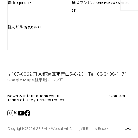
青山
福岡ワンビル
Spiral 1F
ONE FUKUOKA BLDG.
アトレ吉祥寺
3F
お問い合わせ
採用情報
KITTE丸の内
Spiral Print Collection
Spiral Schole
⼆⼦⽟川 Dogwood Plaza
新丸ビル
新丸ビル 4F
スパイラルが推進するエデュケーシ
スパイラルが提案するオリジナルプ
ョンプログラム
リント作品
横浜赤レンガ倉庫
ルクア⼤阪
Nail Salon
Café
3
4
〒107-0062 東京都港区南青山5-6-23
Tel. 03-3498-1171
Google Maps
駐車場について
Spiral Nail Salon 青山
Spiral Café 青山
Spiral Nail Salon NEWoMan
Spiral Garden 福岡ワンビル
News & Information
Recruit
Contact
⾼輪
Terms of Use / Privacy Policy
CAFE AALTO 新丸ビル
naila 横浜ランドマーク
naila 大宮そごう
Spiral Rendezvous
Others
3
Store
1
Copyright©2026 SPIRAL / Wacoal Art Center, All Rights Reserved.