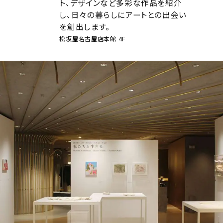
ト、デザインなど多彩な作品を紹介
アトレ吉祥寺
し、日々の暮らしにアートとの出会い
お問い合わせ
採用情報
を創出します。
KITTE丸の内
Spiral Print Collection
Spiral Schole
松坂屋名古屋店本館 4F
⼆⼦⽟川 Dogwood Plaza
スパイラルが推進するエデュケーシ
スパイラルが提案するオリジナルプ
ョンプログラム
リント作品
横浜赤レンガ倉庫
ルクア⼤阪
Nail Salon
Café
3
4
Spiral Nail Salon 青山
Spiral Café 青山
Spiral Nail Salon NEWoMan
Spiral Garden 福岡ワンビル
⾼輪
CAFE AALTO 新丸ビル
naila 横浜ランドマーク
naila 大宮そごう
Spiral Rendezvous
Others
3
Store
1