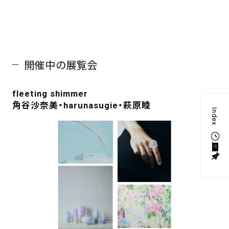
開催中の展覧会
fleeting shimmer
角谷沙奈美・harunasugie・萩原睦
Index
1
0
G