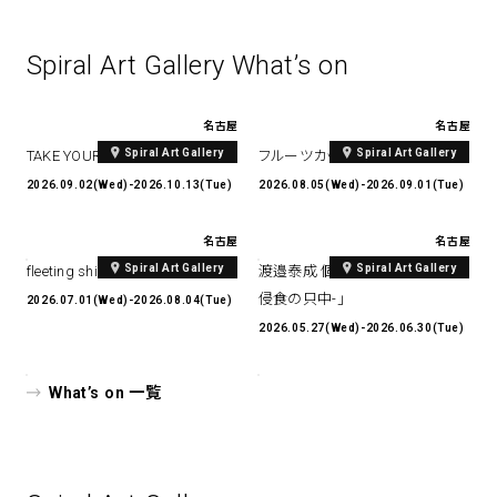
Spiral Art Gallery What’s on
名古屋
名古屋
Spiral Art Gallery
Spiral Art Gallery
TAKE YOUR TIME
フルーツカット
2026.09.02(Wed)-2026.10.13(Tue)
2026.08.05(Wed)-2026.09.01(Tue)
名古屋
名古屋
Spiral Art Gallery
Spiral Art Gallery
fleeting shimmer
渡邉泰成 個展 「Within Erosion -
侵食の只中-」
2026.07.01(Wed)-2026.08.04(Tue)
2026.05.27(Wed)-2026.06.30(Tue)
What’s on 一覧