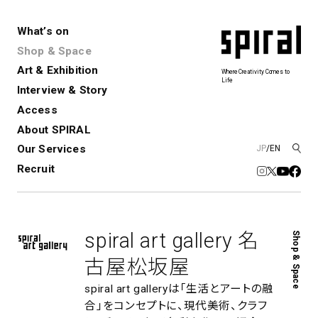
What’s on
Shop & Space
Art & Exhibition
Where Creativity Comes to
Life
Interview & Story
Spiral
Spiral Garden
3
Access
About SPIRAL
Our Services
JP
/
EN
アートプロジェクト・コーデ
Performance&Event
レンタルスペース
SPIRALのご紹介
Exhibition
会社概要
新卒採用
中途採用
ィネーション
Recruit
展覧会やイベント
演劇やダンス、ライブ公演、イベント
ショップ一覧
青山
など
フロアガイド
福岡ワンビル
History&Archive
建築について
新丸ビル
コンサルティング
商品開発
spiral art gallery 名
Shop & Space
Spiral Hall
Spiral Market
6
アルバイト・その他
Art Projects
SICF
古屋松坂屋
アートプロジェクト・イベント
若手作家の発掘・育成・支援を目的
とした
公募展形式のアートフェスティ
Spiral Annual Report
プレスリリース
spiral art galleryは「生活とアートの融
バル
合」をコンセプトに、
現代美術、クラフ
青山