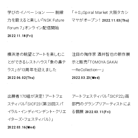
学びのイノベーション ── 脱線
「＋S」Spiral Market 大阪タカシ
力を鍛えると楽しい「NSK Future
マヤがオープン！
2022.11.03(Thu)
Forum 7」オンライン配信開始
2022.11.18(Fri)
横浜港の眺望とアートを楽しむこ
注目の陶作家 酒井智也の新作展
とができるレストハウス「象の鼻テ
示と販売「TOMOYA SAKAI
ラス」が13周年を迎えました
─ReCollection─」
2022.06.02(Thu)
2022.03.23(Wed)
出展者170組が決定！アートフェ
アートフェスティバル「SICF22」両
スティバル「SICF23（第23回スパ
部門のグランプリアーティストによ
イラル・インディペンデント・クリエ
る個展
2022.03.11(Fri)
イターズ・フェスティバル）」
2022.03.16(Wed)