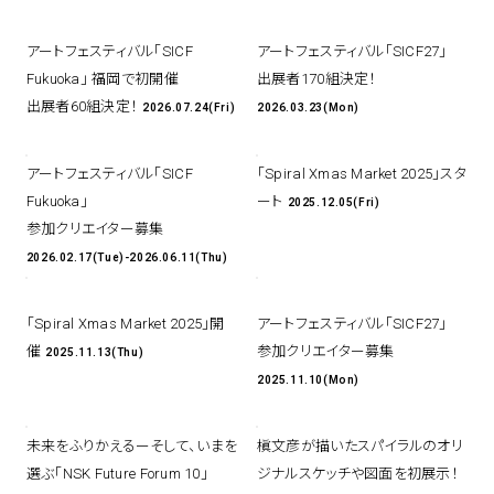
アトレ吉祥寺
アートフェスティバル「SICF
アートフェスティバル「SICF27」
お問い合わせ
採用情報
KITTE丸の内
Spiral Print Collection
Spiral Schole
Fukuoka」 福岡で初開催
出展者170組決定！
⼆⼦⽟川 Dogwood Plaza
スパイラルが推進するエデュケーシ
スパイラルが提案するオリジナルプ
出展者60組決定！
2026.07.24(Fri)
2026.03.23(Mon)
ョンプログラム
リント作品
横浜赤レンガ倉庫
ルクア⼤阪
アートフェスティバル「SICF
「Spiral Xmas Market 2025」スタ
Nail Salon
Café
3
4
Fukuoka」
ート
2025.12.05(Fri)
参加クリエイター募集
2026.02.17(Tue)-2026.06.11(Thu)
Spiral Nail Salon 青山
Spiral Café 青山
「Spiral Xmas Market 2025」開
アートフェスティバル「SICF27」
Spiral Nail Salon NEWoMan
Spiral Garden 福岡ワンビル
⾼輪
催
参加クリエイター募集
2025.11.13(Thu)
CAFE AALTO 新丸ビル
naila 横浜ランドマーク
2025.11.10(Mon)
naila 大宮そごう
Spiral Rendezvous
Others
3
未来をふりかえるーそして、いまを
槇⽂彦が描いたスパイラルのオリ
Store
1
選ぶ「NSK Future Forum 10」
ジナルスケッチや図⾯を初展⽰！