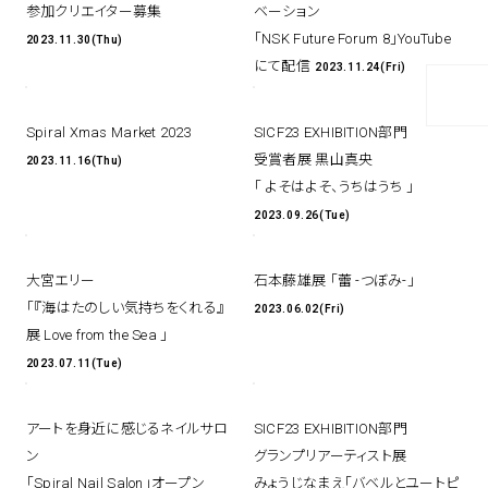
参加クリエイター募集
ベーション
「NSK Future Forum 8」YouTube
2023.11.30(Thu)
にて配信
2023.11.24(Fri)
Spiral Xmas Market 2023
SICF23 EXHIBITION部門
受賞者展 黒山真央
2023.11.16(Thu)
「 よそはよそ、うちはうち 」
2023.09.26(Tue)
大宮エリー
石本藤雄展 「蕾 -つぼみ-」
「『海はたのしい気持ちをくれる』
2023.06.02(Fri)
展 Love from the Sea 」
2023.07.11(Tue)
アートを身近に感じるネイルサロ
SICF23 EXHIBITION部門
ン
グランプリアーティスト展
「Spiral Nail Salon」オープン
みょうじなまえ「バベルとユートピ