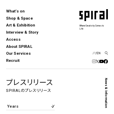
What’s on
Shop & Space
Art & Exhibition
Where Creativity Comes to
Life
Interview & Story
Spiral
Spiral Garden
3
Access
About SPIRAL
Our Services
JP
/
EN
アートプロジェクト・コーデ
Performance&Event
レンタルスペース
SPIRALのご紹介
Exhibition
会社概要
新卒採用
中途採用
ィネーション
Recruit
展覧会やイベント
演劇やダンス、ライブ公演、イベント
ショップ一覧
青山
など
フロアガイド
福岡ワンビル
History&Archive
建築について
News & Information
プレスリリース
新丸ビル
コンサルティング
商品開発
Spiral Hall
Spiral Market
6
アルバイト・その他
SPIRALのプレスリリース
Art Projects
SICF
アートプロジェクト・イベント
若手作家の発掘・育成・支援を目的
とした
公募展形式のアートフェスティ
Spiral Annual Report
プレスリリース
バル
青山