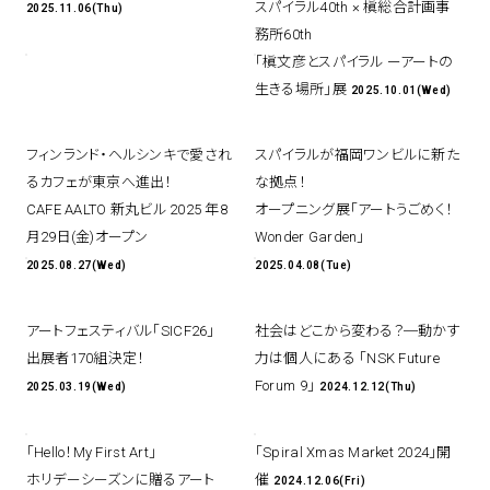
スパイラル40th × 槇総合計画事
2025.11.06(Thu)
務所60th
spiral art gallery 名古屋
「槇⽂彦とスパイラル ーアートの
Spiral Rendezvous Store
松坂屋
⽣きる場所」展
グランスタ東京店
2025.10.01(Wed)
MoN Park Cafe by Spiral
MoN Shop by Spiral
フィンランド・ヘルシンキで愛され
スパイラルが福岡ワンビルに新た
MoN Kitchen by Spiral
るカフェが東京へ進出！
な拠点！
CAFE AALTO 新丸ビル 2025 年8
オープニング展「アートうごめく！
⽉29⽇(⾦)オープン
Wonder Garden」
2025.08.27(Wed)
2025.04.08(Tue)
アートフェスティバル「SICF26」
社会はどこから変わる？─動かす
出展者170組決定！
力は個人にある 「NSK Future
Forum 9」
2025.03.19(Wed)
2024.12.12(Thu)
「Hello！My First Art」
「Spiral Xmas Market 2024」開
ホリデーシーズンに贈るアート
催
2024.12.06(Fri)