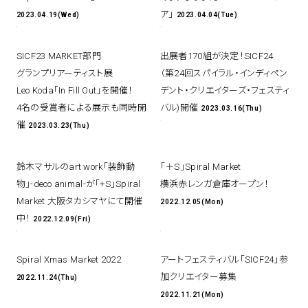
ア」
2023.04.19(Wed)
2023.04.04(Tue)
SICF23 MARKET部門
出展者170組が決定！SICF24
グランプリアーティスト展
（第24回スパイラル・インディペン
Leo Koda「In Fill Out」を開催！
デント・クリエイターズ・フェスティ
4名の受賞者による展示も同時開
バル)開催
2023.03.16(Thu)
催
2023.03.23(Thu)
鈴木マサルのart work「装飾動
「＋S」Spiral Market
物」-deco animal-が「+S」Spiral
横浜赤レンガ倉庫オープン！
Market 大阪タカシマヤにて開催
2022.12.05(Mon)
中！
2022.12.09(Fri)
Spiral Xmas Market 2022
アートフェスティバル「SICF24」参
加クリエイター募集
2022.11.24(Thu)
2022.11.21(Mon)