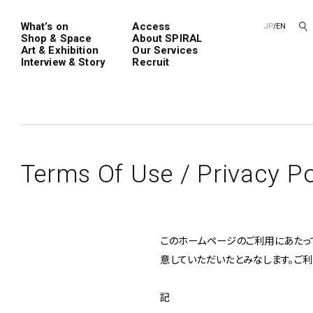
What’s on
Access
JP
/
EN
Shop & Space
About SPIRAL
Art & Exhibition
Our Services
Interview & Story
Recruit
Spiral
Spiral G
Terms Of Use /
Privacy Po
レンタルスペース
SPIRALのご紹介
新卒採用
会社概要
中途採用
このホームページのご利用にあたっ
ショップ一覧
フロアガイド
意していただいたとみなします。ご
アートプロ
Performanc
Exhibition
記
青山
展覧会やイベント
演劇やダンス