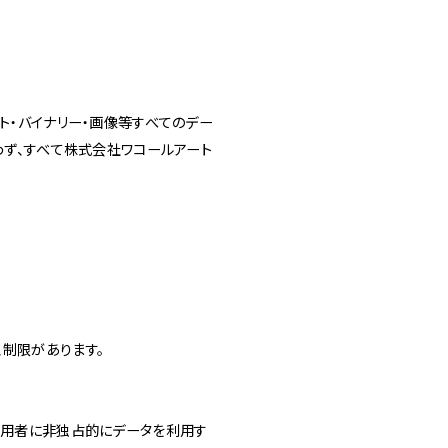
3
Others
お問い合わせ
ト・バイナリー・画像等すべてのデー
わず、すべて株式会社ワコールアート
京店
spiral art gallery 名古
MoN Park Cafe by
屋松坂屋
Spiral
MoN Kitchen by
MoN Shop by Spiral
Spiral
制限があります。
利用者に非独占的にデータを利用す