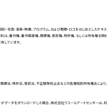
1
Spiral Rendezvous Store
採用情報
形・写真・音楽・映像、プログラム、および商標・ロゴをはじめとしたテキス
 Collection
が提案するオリジナルプリント作品
権利は、著作権、著作隣接権、商標権、意匠権、特許権、もしくは所有権を問
Spiral Rendezvous Store グランスタ東
Spiral Garden 福岡ワン
有しています。
afé 青山
ビル
ALTO 新丸
ース
、商標法、特許法、意匠法、不正競争防止法などの各種知的所有権法により、
者）がデータをダウンロードした場合、株式会社ワコールアートセンターは、