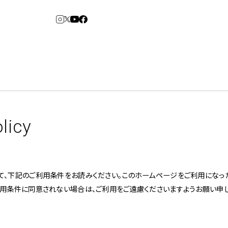
3
6
arden
Spiral Market
licy
アルバイト・その他
コンサルティング
建築について
て、下記のご利用条件をお読みください。このホームページをご利用になっ
アトレ吉祥寺
青山
利用条件に同意されない場合は、ご利用をご遠慮くださいますようお願い申し
⼆⼦⽟川 Dogwood
KITTE丸の内
横浜赤レンガ倉
Art Projects
ルクア⼤阪
ジェクト・コーディネーション
e&Event
庫
福岡ワンビル
アートプロジェクト・イベント
、ライブ公演、イベントなど