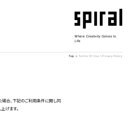
Where Creativity Comes to
Life
Top
Terms Of Use / Privacy Policy
Spiral Hall
SICF
商品開発
若手作家の発掘・育成・支援を目的とした
た場合、下記のご利用条件に関し同
公募展形式のアートフェスティバル
上げます。
History&Archive
 Plaza