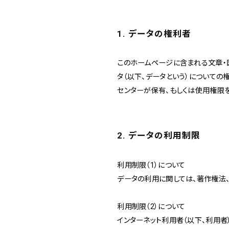
新丸ビル
3
4
Nail Salon
Café
1. データの権利者
Spiral Annual Report
このホームページに含まれる文章・図
Spiral Print
Spiral Schole
スパイラル
スパイラルが推進するエデュケーションプログラム
タ（以下、データという）についての
Spiral Nail Salon
Spiral Nail Salon
センターが保有、もしくは使用権限を
Spiral C
NEWoMan ⾼輪
青山
CAFE A
naila 横浜ランド
naila 大宮そごう
ビル
マーク
プレスリリ
2. データの利用制限
利用制限（1）について
データの利用に関しては、著作権法
利用制限（2）について
インターネット利用者（以下、利用