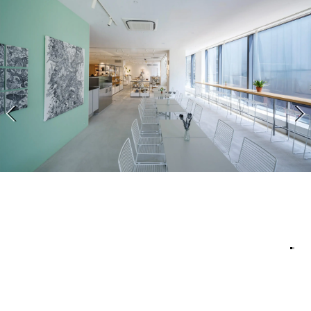
アトレ吉祥寺
お問い合わせ
採用情報
KITTE丸の内
Spiral Print Collection
Spiral Schole
⼆⼦⽟川 Dogwood Plaza
スパイラルが推進するエデュケーシ
スパイラルが提案するオリジナルプ
ョンプログラム
リント作品
横浜赤レンガ倉庫
ルクア⼤阪
Nail Salon
Café
3
4
Spiral Nail Salon 青山
Spiral Café 青山
Spiral Nail Salon NEWoMan
Spiral Garden 福岡ワンビル
⾼輪
CAFE AALTO 新丸ビル
naila 横浜ランドマーク
naila 大宮そごう
Spiral Rendezvous
Others
3
Store
1