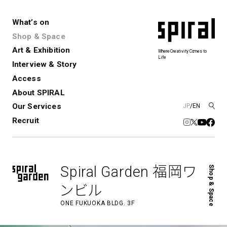
What’s on
Shop & Space
Art & Exhibition
Where Creativity Comes to
Life
Interview & Story
Spiral
Spiral Garden
3
Access
About SPIRAL
Our Services
JP
/
EN
アートプロジェクト・コーデ
Performance&Event
レンタルスペース
SPIRALのご紹介
Exhibition
会社概要
新卒採用
中途採用
ィネーション
Recruit
展覧会やイベント
演劇やダンス、ライブ公演、イベント
ショップ一覧
青山
など
フロアガイド
福岡ワンビル
History&Archive
建築について
新丸ビル
コンサルティング
商品開発
Spiral Garden 福岡ワ
Shop & Space
Spiral Hall
Spiral Market
6
アルバイト・その他
Art Projects
SICF
ンビル
アートプロジェクト・イベント
若手作家の発掘・育成・支援を目的
ONE FUKUOKA BLDG. 3F
とした
公募展形式のアートフェスティ
Spiral Annual Report
プレスリリース
バル
青山