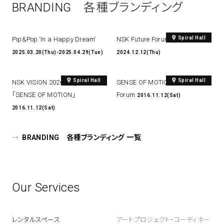
BRANDING 各種ブランディング
Spiral Hall
Pip&Pop ‘In a Happy Dream’
NSK Future Forum 9
2025.03.20(Thu)-2025.04.29(Tue)
2024.12.12(Thu)
Spiral Hall
Spiral Hall
NSK VISION 2026 Project
SENSE OF MOTION － Future
「SENSE OF MOTION」
Forum
2016.11.12(Sat)
2016.11.12(Sat)
BRANDING 各種ブランディング 一覧
Our Services
レンタルスペース
アートプロジェクト・コーディネー