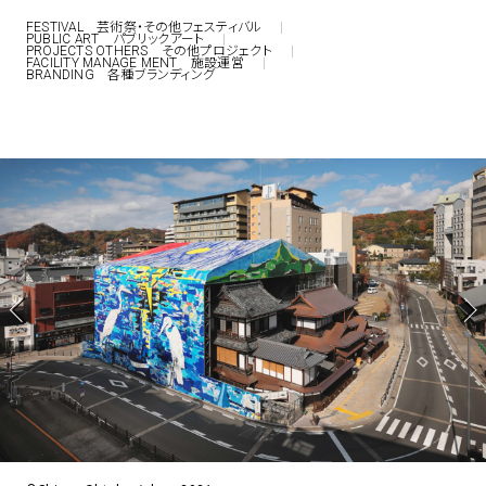
FESTIVAL 芸術祭・その他フェスティバル
アトレ吉祥寺
PUBLIC ART パブリックアート
PROJECTS OTHERS その他プロジェクト
お問い合わせ
採用情報
KITTE丸の内
FACILITY MANAGE MENT 施設運営
Spiral Print Collection
Spiral Schole
BRANDING 各種ブランディング
⼆⼦⽟川 Dogwood Plaza
スパイラルが推進するエデュケーシ
スパイラルが提案するオリジナルプ
ョンプログラム
リント作品
横浜赤レンガ倉庫
ルクア⼤阪
Nail Salon
Café
3
4
Spiral Nail Salon 青山
Spiral Café 青山
Spiral Nail Salon NEWoMan
Spiral Garden 福岡ワンビル
⾼輪
CAFE AALTO 新丸ビル
naila 横浜ランドマーク
naila 大宮そごう
Spiral Rendezvous
Others
3
Store
1