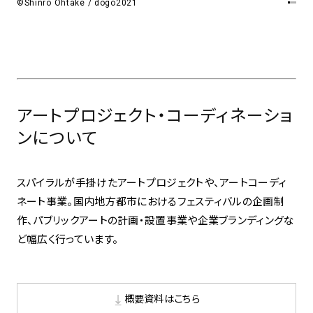
©Shinro Ohtake / dogo2021
spiral art gallery 名古屋
Spiral Rendezvous Store
松坂屋
グランスタ東京店
MoN Park Cafe by Spiral
MoN Shop by Spiral
MoN Kitchen by Spiral
アートプロジェクト・コーディネーショ
ンについて
スパイラルが手掛けたアートプロジェクトや、アートコーディ
ネート事業。国内地方都市におけるフェスティバルの企画制
作、パブリックアートの計画・設置事業や企業ブランディングな
ど幅広く行っています。
概要資料はこちら