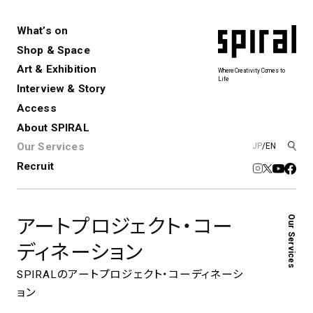
What’s on
Shop & Space
Art & Exhibition
Where Creativity Comes to
Life
Interview & Story
Spiral
Spiral Garden
3
Access
About SPIRAL
Our Services
JP
/
EN
アートプロジェクト・コーデ
Performance&Event
レンタルスペース
SPIRALのご紹介
Exhibition
会社概要
新卒採用
中途採用
ィネーション
Recruit
展覧会やイベント
演劇やダンス、ライブ公演、イベント
ショップ一覧
青山
など
フロアガイド
福岡ワンビル
History&Archive
建築について
Our Services
アートプロジェクト・コー
新丸ビル
コンサルティング
商品開発
Spiral Hall
Spiral Market
6
アルバイト・その他
ディネーション
Art Projects
SICF
アートプロジェクト・イベント
若手作家の発掘・育成・支援を目的
SPIRALのアートプロジェクト・コーディネーシ
とした
公募展形式のアートフェスティ
Spiral Annual Report
プレスリリース
ョン
バル
青山