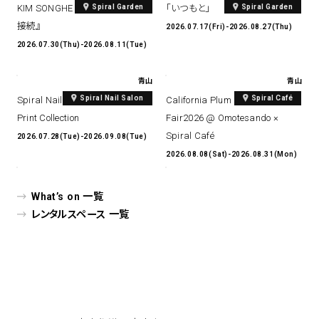
Spiral Garden
Spiral Garden
KIM SONGHE EXHIBITION 『愛と
「いつもと」
接続』
2026.07.17(Fri)-2026.08.27(Thu)
2026.07.30(Thu)-2026.08.11(Tue)
青山
青山
Spiral Nail Salon
Spiral Café
Spiral Nail Salon Art #14 Spiral
California Plum & Nectarine
Print Collection
Fair2026 @ Omotesando ×
Spiral Café
2026.07.28(Tue)-2026.09.08(Tue)
2026.08.08(Sat)-2026.08.31(Mon)
What’s on 一覧
レンタルスペース 一覧