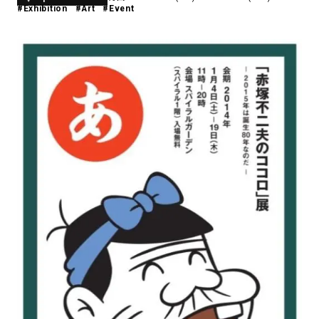
#Exhibition
#Art
#Event
アトレ吉祥寺
お問い合わせ
採用情報
KITTE丸の内
Spiral Print Collection
Spiral Schole
⼆⼦⽟川 Dogwood Plaza
スパイラルが推進するエデュケーシ
スパイラルが提案するオリジナルプ
ョンプログラム
リント作品
横浜赤レンガ倉庫
ルクア⼤阪
Nail Salon
Café
3
4
Spiral Nail Salon 青山
Spiral Café 青山
Spiral Nail Salon NEWoMan
Spiral Garden 福岡ワンビル
⾼輪
CAFE AALTO 新丸ビル
naila 横浜ランドマーク
naila 大宮そごう
Spiral Rendezvous
Others
3
Store
1