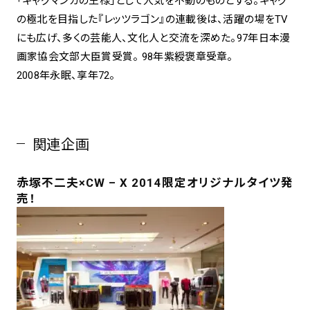
「ギャグマンガの王様」として人気を不動のものとする。ギャグ
の極北を目指した『レッツラゴン』の連載後は、活躍の場をTV
にも広げ、多くの芸能人、文化人と交流を深めた。97年日本漫
画家協会文部大臣賞受賞。 98年紫綬褒章受章。
2008年永眠、享年72。
関連企画
赤塚不二夫×CW – X 2014限定オリジナルタイツ発
売！