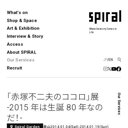
What’s on
Shop & Space
Art & Exhibition
Where Creativity Comes to
Life
Interview & Story
Spiral
Spiral Garden
3
Access
About SPIRAL
Our Services
JP
/
EN
アートプロジェクト・コーデ
Performance&Event
レンタルスペース
SPIRALのご紹介
Exhibition
会社概要
新卒採用
中途採用
ィネーション
Recruit
展覧会やイベント
演劇やダンス、ライブ公演、イベント
ショップ一覧
青山
など
フロアガイド
福岡ワンビル
History&Archive
建築について
新丸ビル
コンサルティング
商品開発
「赤塚不二夫のココロ」展
Our Services
Spiral Hall
Spiral Market
6
アルバイト・その他
Art Projects
SICF
-2015 年は生誕 80 年なの
アートプロジェクト・イベント
若手作家の発掘・育成・支援を目的
だ！-
とした
公募展形式のアートフェスティ
Spiral Annual Report
プレスリリース
バル
青山
2014.01.04(Sat)-2014.01.19(Sun)
Spiral Garden
青山