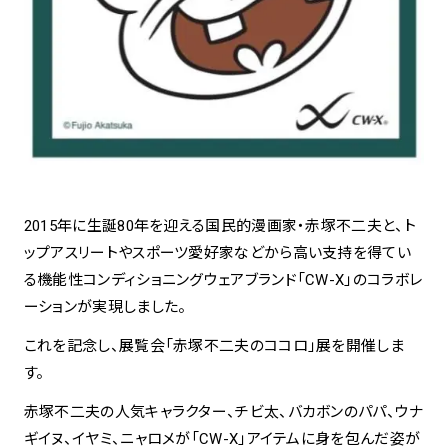
spiral art gallery 名古屋
Spiral Rendezvous Store
松坂屋
グランスタ東京店
MoN Park Cafe by Spiral
MoN Shop by Spiral
MoN Kitchen by Spiral
2015年に生誕80年を迎える国民的漫画家・赤塚不二夫と、ト
ップアスリートやスポーツ愛好家などから高い支持を得てい
る機能性コンディショニングウェアブランド「CW-X」のコラボレ
ーションが実現しました。
これを記念し、展覧会「赤塚不二夫のココロ」展を開催しま
す。
赤塚不二夫の人気キャラクター、チビ太、バカボンのパパ、ウナ
ギイヌ、イヤミ、ニャロメが「CW-X」アイテムに身を包んだ姿が