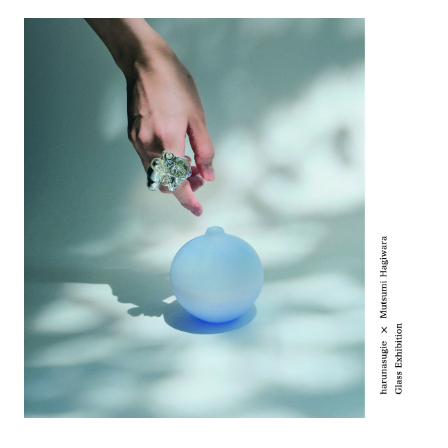
アトレ吉祥寺
お問い合わせ
採用情報
KITTE丸の内
Spiral Print Collection
Spiral Schole
⼆⼦⽟川 Dogwood Plaza
スパイラルが推進するエデュケーシ
スパイラルが提案するオリジナルプ
ョンプログラム
リント作品
横浜赤レンガ倉庫
ルクア⼤阪
Nail Salon
Café
3
4
Spiral Nail Salon 青山
Spiral Café 青山
Spiral Nail Salon NEWoMan
Spiral Garden 福岡ワンビル
⾼輪
CAFE AALTO 新丸ビル
naila 横浜ランドマーク
naila 大宮そごう
Spiral Rendezvous
Others
3
Store
1