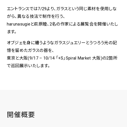
エントランスでは7/29より、ガラスという同じ素材を使用しな
spiral art gallery 名古屋
がら、異なる技法で制作を行う、
Spiral Rendezvous Store
松坂屋
グランスタ東京店
harunasugieと萩原睦、2名の作家による展覧会を開催いたし
MoN Park Cafe by Spiral
ます。
MoN Shop by Spiral
オブジェを身に纏うようなガラスジュエリーとうつろう光の記
MoN Kitchen by Spiral
憶を留めたガラスの器を、
東京と大阪(9/17 – 10/14 「+S」Spiral Market 大阪)の2箇所
で巡回展示いたします。
開催概要