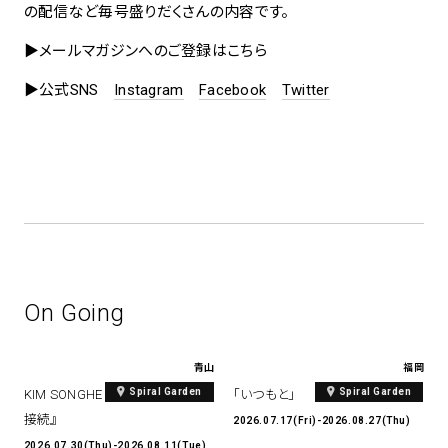
の配信など毎号盛りだくさんの内容です。
▶︎メールマガジンへのご登録はこちら
▶︎公式SNS
Instagram
Facebook
Twitter
On Going
青山
福岡
Spiral Garden
Spiral Garden
KIM SONGHE EXHIBITION 『愛と
「いつもと」
接続』
2026.07.17(Fri)-2026.08.27(Thu)
2026.07.30(Thu)-2026.08.11(Tue)