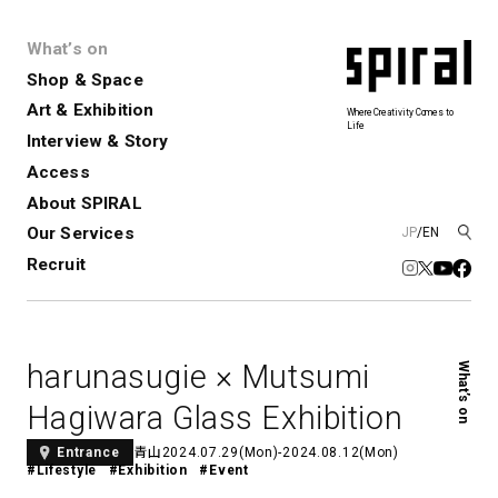
What’s on
Shop & Space
Art & Exhibition
Where Creativity Comes to
Life
Interview & Story
Spiral
Spiral Garden
3
Access
About SPIRAL
Our Services
JP
/
EN
アートプロジェクト・コーデ
Performance&Event
レンタルスペース
SPIRALのご紹介
Exhibition
会社概要
新卒採用
中途採用
ィネーション
Recruit
展覧会やイベント
演劇やダンス、ライブ公演、イベント
ショップ一覧
青山
など
フロアガイド
福岡ワンビル
History&Archive
建築について
新丸ビル
コンサルティング
商品開発
harunasugie × Mutsumi
What’s on
Spiral Hall
Spiral Market
6
アルバイト・その他
Art Projects
SICF
Hagiwara Glass Exhibition
アートプロジェクト・イベント
若手作家の発掘・育成・支援を目的
とした
公募展形式のアートフェスティ
Spiral Annual Report
プレスリリース
青山
2024.07.29(Mon)-2024.08.12(Mon)
Entrance
#Lifestyle
#Exhibition
#Event
バル
青山