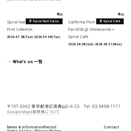
青山
青山
Spiral Nail Salon
Spiral Café
Spiral Nail Salon Art #14 Spiral
California Plum & Nectarine
Print Collection
Fair2026 @ Omotesando ×
Spiral Café
2026.07.28(Tue)-2026.09.08(Tue)
2026.08.08(Sat)-2026.08.31(Mon)
What’s on 一覧
〒107-0062 東京都港区南青山5-6-23
Tel. 03-3498-1171
Google Maps
駐車場について
News & Information
Recruit
Contact
Terms of Use / Privacy Policy