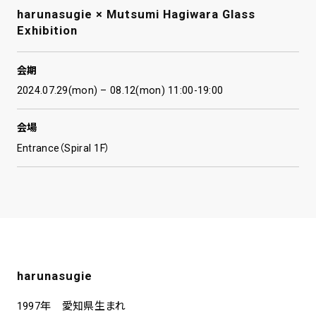
harunasugie × Mutsumi Hagiwara Glass
Exhibition
会期
2024.07.29(mon) – 08.12(mon) 11:00-19:00
会場
Entrance（Spiral 1F）
harunasugie
1997年 愛知県生まれ