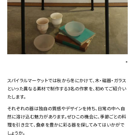
spiral art gallery 名古屋
Spiral Rendezvous Store
松坂屋
グランスタ東京店
MoN Park Cafe by Spiral
MoN Shop by Spiral
MoN Kitchen by Spiral
スパイラルマーケットでは秋から冬にかけて、木・磁器・ガラス
といった異なる素材で制作する3名の作家を、初めてご紹介い
たします。
それぞれの器は独自の質感やデザインを持ち、日常の中へ自
然に溶け込む魅力があります。ぜひこの機会に、季節ごとの料
理を引き立て、食卓を豊かに彩る器を探してみてはいかがで
しょうか。