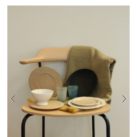
アトレ吉祥寺
お問い合わせ
採用情報
KITTE丸の内
Spiral Print Collection
Spiral Schole
⼆⼦⽟川 Dogwood Plaza
スパイラルが推進するエデュケーシ
スパイラルが提案するオリジナルプ
ョンプログラム
リント作品
横浜赤レンガ倉庫
ルクア⼤阪
Nail Salon
Café
3
4
Spiral Nail Salon 青山
Spiral Café 青山
Spiral Nail Salon NEWoMan
Spiral Garden 福岡ワンビル
⾼輪
CAFE AALTO 新丸ビル
naila 横浜ランドマーク
naila 大宮そごう
Spiral Rendezvous
Others
3
Store
1