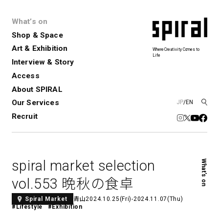
What’s on
Shop & Space
Art & Exhibition
Where Creativity Comes to
Life
Interview & Story
Spiral
Spiral Garden
3
Access
About SPIRAL
Our Services
JP
/
EN
アートプロジェクト・コーデ
Performance&Event
レンタルスペース
SPIRALのご紹介
Exhibition
会社概要
新卒採用
中途採用
ィネーション
Recruit
展覧会やイベント
演劇やダンス、ライブ公演、イベント
ショップ一覧
青山
など
フロアガイド
福岡ワンビル
History&Archive
建築について
新丸ビル
コンサルティング
商品開発
spiral market selection
What’s on
Spiral Hall
Spiral Market
6
アルバイト・その他
Art Projects
SICF
vol.553 晩秋の食卓
アートプロジェクト・イベント
若手作家の発掘・育成・支援を目的
とした
公募展形式のアートフェスティ
Spiral Annual Report
プレスリリース
青山
2024.10.25(Fri)-2024.11.07(Thu)
Spiral Market
#Lifestyle
#Exhibition
バル
青山