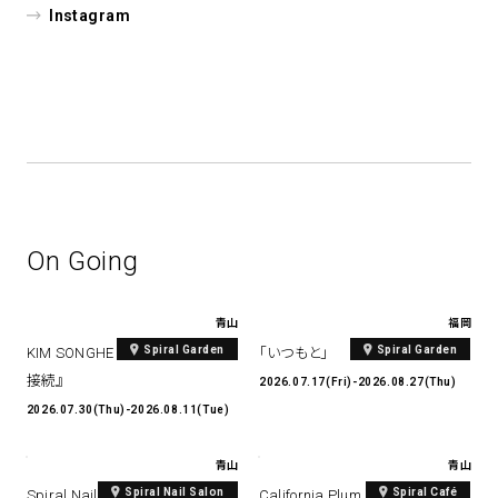
Instagram
On Going
青山
福岡
Spiral Garden
Spiral Garden
KIM SONGHE EXHIBITION 『愛と
「いつもと」
接続』
2026.07.17(Fri)-2026.08.27(Thu)
2026.07.30(Thu)-2026.08.11(Tue)
青山
青山
Spiral Nail Salon
Spiral Café
Spiral Nail Salon Art #14 Spiral
California Plum & Nectarine