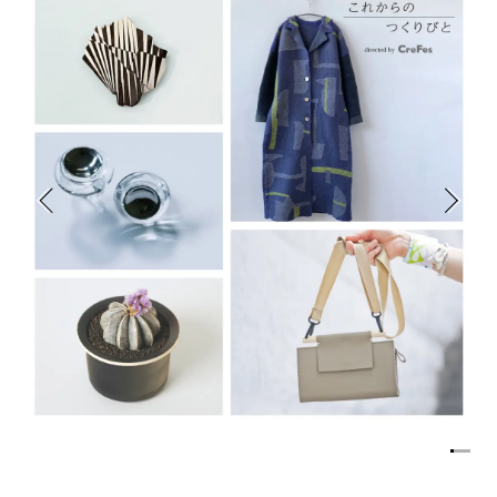
アトレ吉祥寺
お問い合わせ
採用情報
KITTE丸の内
Spiral Print Collection
Spiral Schole
⼆⼦⽟川 Dogwood Plaza
スパイラルが推進するエデュケーシ
スパイラルが提案するオリジナルプ
ョンプログラム
リント作品
横浜赤レンガ倉庫
ルクア⼤阪
Nail Salon
Café
3
4
Spiral Nail Salon 青山
Spiral Café 青山
Spiral Nail Salon NEWoMan
Spiral Garden 福岡ワンビル
⾼輪
CAFE AALTO 新丸ビル
naila 横浜ランドマーク
naila 大宮そごう
Spiral Rendezvous
Others
3
Store
1