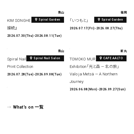
青山
福岡
Spiral Garden
Spiral Garden
KIM SONGHE EXHIBITION 『愛と
「いつもと」
接続』
2026.07.17(Fri)-2026.08.27(Thu)
2026.07.30(Thu)-2026.08.11(Tue)
青山
新丸
Spiral Nail Salon
CAFE AALTO
Spiral Nail Salon Art #14 Spiral
TOMOKO MURATA Solo
Print Collection
Exhibition「光と森 — 北の旅」
Valo ja Metsä — A Northern
2026.07.28(Tue)-2026.09.08(Tue)
Journey
2026.06.08(Mon)-2026.09.27(Sun)
What’s on 一覧