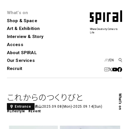
What’s on
Shop & Space
Art & Exhibition
Where Creativity Comes to
Life
Interview & Story
Spiral
Spiral Garden
3
Access
About SPIRAL
Our Services
JP
/
EN
アートプロジェクト・コーデ
Performance&Event
レンタルスペース
SPIRALのご紹介
Exhibition
会社概要
新卒採用
中途採用
ィネーション
Recruit
展覧会やイベント
演劇やダンス、ライブ公演、イベント
ショップ一覧
青山
など
フロアガイド
福岡ワンビル
History&Archive
建築について
新丸ビル
コンサルティング
商品開発
これからのつくりびと
What’s on
Spiral Hall
Spiral Market
6
アルバイト・その他
Art Projects
SICF
青山
2025.09.08(Mon)-2025.09.14(Sun)
Entrance
アートプロジェクト・イベント
若手作家の発掘・育成・支援を目的
#Lifestyle
#Event
とした
公募展形式のアートフェスティ
Spiral Annual Report
プレスリリース
バル
青山