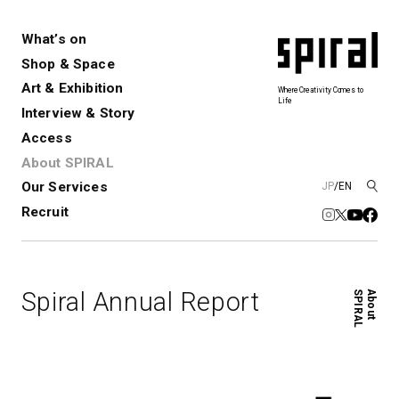
What’s on
Shop & Space
Art & Exhibition
Where Creativity Comes to
Life
Interview & Story
Spiral
Spiral Garden
3
Access
About SPIRAL
Our Services
JP
/
EN
アートプロジェクト・コーデ
Performance&Event
レンタルスペース
SPIRALのご紹介
Exhibition
会社概要
新卒採用
中途採用
ィネーション
Recruit
展覧会やイベント
演劇やダンス、ライブ公演、イベント
ショップ一覧
青山
など
フロアガイド
福岡ワンビル
History&Archive
建築について
新丸ビル
コンサルティング
商品開発
Spiral Annual Report
SPIRAL
About
Spiral Hall
Spiral Market
6
アルバイト・その他
Art Projects
SICF
アートプロジェクト・イベント
若手作家の発掘・育成・支援を目的
とした
公募展形式のアートフェスティ
Spiral Annual Report
プレスリリース
バル
青山