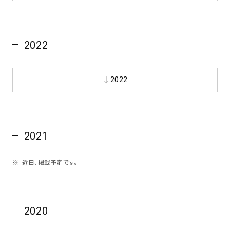
spiral art gallery 名古屋
Spiral Rendezvous Store
松坂屋
グランスタ東京店
2022
MoN Park Cafe by Spiral
MoN Shop by Spiral
MoN Kitchen by Spiral
2022
2021
近日、掲載予定です。
2020