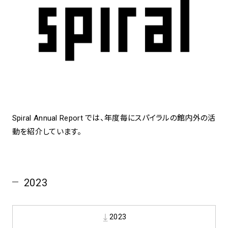
アトレ吉祥寺
お問い合わせ
採用情報
KITTE丸の内
Spiral Print Collection
Spiral Schole
⼆⼦⽟川 Dogwood Plaza
スパイラルが推進するエデュケーシ
スパイラルが提案するオリジナルプ
ョンプログラム
リント作品
横浜赤レンガ倉庫
ルクア⼤阪
Nail Salon
Café
3
4
Spiral Annual Report では、年度毎にスパイラルの館内外の活
動を紹介しています。
Spiral Nail Salon 青山
Spiral Café 青山
Spiral Nail Salon NEWoMan
Spiral Garden 福岡ワンビル
⾼輪
CAFE AALTO 新丸ビル
naila 横浜ランドマーク
2023
naila 大宮そごう
Spiral Rendezvous
Others
3
Store
1
2023