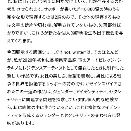
と、私は自己という考えに何が欠けていて、何が存在するのか
考え させられます。サッポーが書いた約10,000編の詩のうち
完全な形で現存するのは2編のみで、 その他の現存するもの
は文章の断片や切れ端、解明されていないもの、欠落部分ば
かりですが 、これらが新たな個人的解釈を生み出す機会を与
えてくれます。
今回展示する版画シリーズ“if not, winter”は、そのほとんど
が、私が2020年初旬に長崎県南島原 市のアートビレッジ・シ
ラキノにレジデンスアーティストとして滞在したときに制作した
新し い作品です。女性の美しさ、願望を表現し、男性による戦
争の世界を拒絶するサッポーの詩の 断片からインスパイアさ
れたこの一連の作品は、ジェンダー、アイデンティティ、セクシ
ャリティに関連する問題を探求しています。個人的な経験か
ら、私は肉体の中に生きているということと複雑なアイデンテ
ィティを形成するジェンダーとセクシャリティの交わり方に興
味があります。