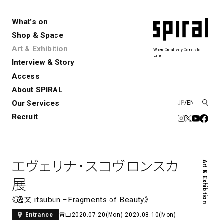
What’s on
Shop & Space
Art & Exhibition
Where Creativity Comes to
Life
Interview & Story
Spiral
Spiral Garden
3
Access
About SPIRAL
Our Services
JP
/
EN
アートプロジェクト・コーデ
Performance&Event
レンタルスペース
SPIRALのご紹介
Exhibition
会社概要
新卒採用
中途採用
ィネーション
Recruit
展覧会やイベント
演劇やダンス、ライブ公演、イベント
ショップ一覧
青山
など
フロアガイド
福岡ワンビル
History&Archive
建築について
新丸ビル
コンサルティング
商品開発
エヴェリナ・スコヴロンスカ
Art & Exhibition
Spiral Hall
Spiral Market
6
アルバイト・その他
Art Projects
SICF
展
アートプロジェクト・イベント
若手作家の発掘・育成・支援を目的
とした
公募展形式のアートフェスティ
Spiral Annual Report
プレスリリース
《逸文 itsubun −Fragments of Beauty》
バル
青山
2020.07.20(Mon)-2020.08.10(Mon)
Entrance
青山