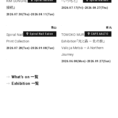
Spiral Garden
Spiral Garden
KIM SONGHE EXHIBITION 『愛と
「いつもと」
接続』
2026.07.17(Fri)-2026.08.27(Thu)
2026.07.30(Thu)-2026.08.11(Tue)
青山
新丸
Spiral Nail Salon
CAFE AALTO
Spiral Nail Salon Art #14 Spiral
TOMOKO MURATA Solo
Print Collection
Exhibition「光と森 — 北の旅」
Valo ja Metsä — A Northern
2026.07.28(Tue)-2026.09.08(Tue)
Journey
2026.06.08(Mon)-2026.09.27(Sun)
What’s on 一覧
Exhibition 一覧