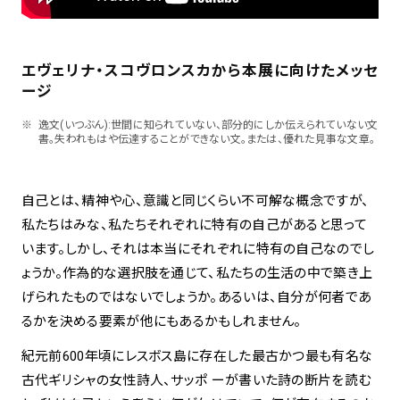
エヴェリナ・スコヴロンスカから本展に向けたメッセ
ージ
逸文(いつぶん):世間に知られていない、部分的にしか伝えられていない文
書。失われもはや伝達することができない文。または、優れた見事な文章。
自己とは、精神や心、意識と同じくらい不可解な概念ですが、
私たちはみな、私たちそれぞれに特有の自己があると思って
います。しかし、それは本当にそれぞれに特有の自己なのでし
ょうか。作為的な選択肢を通じて、私たちの生活の中で築き上
げられたものではないでしょうか。あるいは、自分が何者であ
るかを決める要素が他にもあるかもしれません。
紀元前600年頃にレスボス島に存在した最古かつ最も有名な
古代ギリシャの女性詩人、サッポ ーが書いた詩の断片を読む