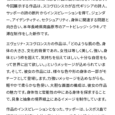
今回展示する作品は、スコヴロンスカが古代ギリシアの詩人、
サッポーの詩の断片からインスピレーションを得て、ジェンダ
spiral art gallery 名古屋
Spiral Rendezvous Store
松坂屋
ー、アイデンティティ、セクシュアリティ、身体に関連する問題と
グランスタ東京店
MoN Park Cafe by Spiral
向き合い、本年長崎県南島原市のアートビレッジ・シラキノで
MoN Shop by Spiral
滞在制作をした新作です。
MoN Kitchen by Spiral
エヴェリナ・スコヴロンスカの作品は、「どのような肌の色、身
体の大きさ、文化的背景であれ、女性は等しく美しく、強い。身
体という枠を超えて、気持ちを伝えてほしい。十分な自信をも
って世界に出て欲しい。」というメッセージが込められていま
す。そして、彼女の作品には、様々な色や形の身体の一部がモ
チーフとして登場します。力強いメッセージを込めながらも、
軽やかで柔らかな色使い、大胆な画面の構成は、彼女の作品
の魅力です。身体性と官能性の中にある身体を探求すること
で、具象と抽象の境界線上にあるイメージを制作しています。
作品のインスピレーションとなった、サッポーは、レスボス島で