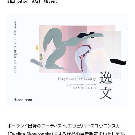
#Exhibition
#Art
#Event
アトレ吉祥寺
お問い合わせ
採用情報
KITTE丸の内
Spiral Print Collection
Spiral Schole
⼆⼦⽟川 Dogwood Plaza
スパイラルが推進するエデュケーシ
スパイラルが提案するオリジナルプ
ョンプログラム
リント作品
横浜赤レンガ倉庫
ルクア⼤阪
Nail Salon
Café
3
4
Spiral Nail Salon 青山
Spiral Café 青山
Spiral Nail Salon NEWoMan
Spiral Garden 福岡ワンビル
⾼輪
CAFE AALTO 新丸ビル
naila 横浜ランドマーク
naila 大宮そごう
Spiral Rendezvous
Others
3
Store
1
ポーランド出身のアーティスト、エヴェリナ・スコヴロンスカ
（Ewelina Skowronska）による作品の展示販売をいたします。