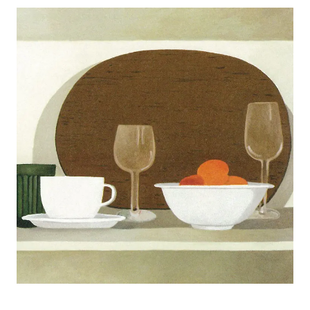
アトレ吉祥寺
お問い合わせ
採用情報
KITTE丸の内
Spiral Print Collection
Spiral Schole
⼆⼦⽟川 Dogwood Plaza
スパイラルが推進するエデュケーシ
スパイラルが提案するオリジナルプ
ョンプログラム
リント作品
横浜赤レンガ倉庫
ルクア⼤阪
Nail Salon
Café
3
4
Spiral Nail Salon 青山
Spiral Café 青山
Spiral Nail Salon NEWoMan
Spiral Garden 福岡ワンビル
⾼輪
CAFE AALTO 新丸ビル
naila 横浜ランドマーク
naila 大宮そごう
Spiral Rendezvous
Others
3
Store
1