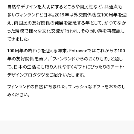
自然やデザインを大切にするところや国民性など、共通点も
多いフィンランドと日本。2019年は外交関係樹立100周年を迎
spiral art gallery 名古屋
Spiral Rendezvous Store
松坂屋
え、両国民の友好関係の発展を記念する年として、かつてなか
グランスタ東京店
MoN Park Cafe by Spiral
った規模で様々な文化交流が行われ、その固い絆を再確認し
MoN Shop by Spiral
てきました。
MoN Kitchen by Spiral
100周年の終わりを迎える年末、Entranceではこれからの100
年の友好関係を願い、「フィンランドからのおくりもの」と題し
て、日本の生活にも取り入れやすくギフトにぴったりのアート・
デザインプロダクツをご紹介いたします。
フィンランドの自然に育まれた、フレッシュなギフトをおたのし
みください。