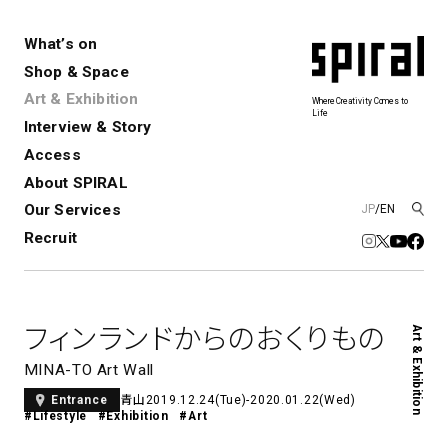
What’s on
Shop & Space
Art & Exhibition
Where Creativity Comes to
Life
Interview & Story
Spiral
Spiral Garden
3
Access
About SPIRAL
Our Services
JP
/
EN
アートプロジェクト・コーデ
Performance&Event
レンタルスペース
SPIRALのご紹介
Exhibition
会社概要
新卒採用
中途採用
ィネーション
Recruit
展覧会やイベント
演劇やダンス、ライブ公演、イベント
ショップ一覧
青山
など
フロアガイド
福岡ワンビル
History&Archive
建築について
新丸ビル
コンサルティング
商品開発
フィンランドからのおくりもの
Art & Exhibition
Spiral Hall
Spiral Market
6
アルバイト・その他
Art Projects
SICF
MINA-TO Art Wall
アートプロジェクト・イベント
若手作家の発掘・育成・支援を目的
青山
2019.12.24(Tue)-2020.01.22(Wed)
Entrance
とした
公募展形式のアートフェスティ
Spiral Annual Report
プレスリリース
#Lifestyle
#Exhibition
#Art
バル
青山