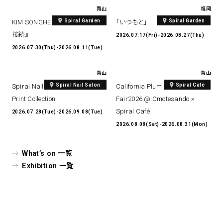
青山
福岡
Spiral Garden
Spiral Garden
KIM SONGHE EXHIBITION 『愛と
「いつもと」
接続』
2026.07.17(Fri)-2026.08.27(Thu)
2026.07.30(Thu)-2026.08.11(Tue)
青山
青山
Spiral Nail Salon
Spiral Café
Spiral Nail Salon Art #14 Spiral
California Plum & Nectarine
Print Collection
Fair2026 @ Omotesando ×
Spiral Café
2026.07.28(Tue)-2026.09.08(Tue)
2026.08.08(Sat)-2026.08.31(Mon)
What’s on 一覧
Exhibition 一覧