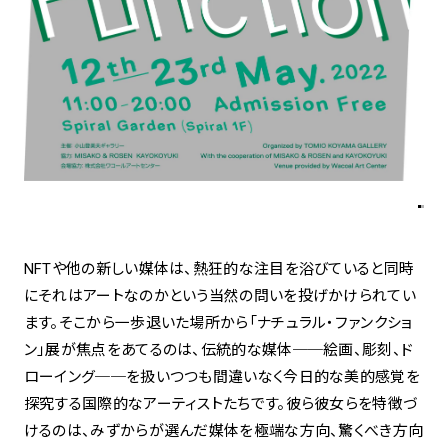
spiral art gallery 名古屋
Spiral Rendezvous Store
松坂屋
グランスタ東京店
MoN Park Cafe by Spiral
MoN Shop by Spiral
MoN Kitchen by Spiral
NFTや他の新しい媒体は、熱狂的な注目を浴びていると同時
にそれはアートなのかという当然の問いを投げかけられてい
ます。そこから一歩退いた場所から「ナチュラル・ファンクショ
ン」展が焦点をあてるのは、伝統的な媒体──絵画、彫刻、ド
ローイング──を扱いつつも間違いなく今日的な美的感覚を
探究する国際的なアーティストたちです。彼ら彼女らを特徴づ
けるのは、みずからが選んだ媒体を極端な方向、驚くべき方向