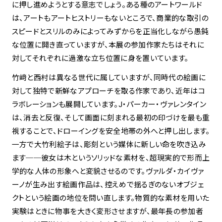
に押し進めようとする意志でしょう。ある種のアートワールド
は、アートもアートヒストリーもないところで、商業的な取引の
スピードとスリルのみによってみずからを正当化しながら愚鈍
な位置に開き直っていますが、本展の参加作家たちはそれに
対してそれぞれに過激な立ち位置に身を置いています。
竹﨑と西村は異なる世代に属していますが、同時代の絵画に
対して独特で新鮮なアプローチを取る作家であり、近年はコ
ラボレーションも展開しています。J・パーカー・ヴァレンタイン
は、消去と反復、そして画面に刻まれる最初の印づけを最も重
視することで、ドローイングを安全地帯の外へと押し出します。
一方で大竹利絵子は、彫刻という媒体に新しい命を吹き込み
ます──彼女は木というソリッドな素材を、超現実的で形而上
学的な人体の形象へと変貌させるのです。ヴァルダ・カイヴァ
ーノが生み出す絵画作品は、控えめで揺るぎのないオブジェ
クトという絵画の地位を問い直します。物質的な素材を用いた
実験はときに物事を大きく変形させますが、最年長の参加者