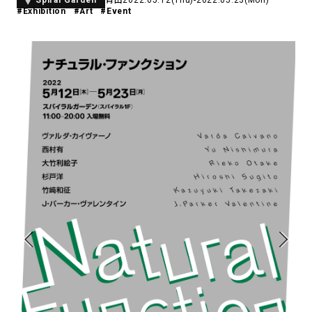
Spiral Garden
#Exhibition
#Art
#Event
アトレ吉祥寺
お問い合わせ
採用情報
KITTE丸の内
Spiral Print Collection
Spiral Schole
⼆⼦⽟川 Dogwood Plaza
スパイラルが推進するエデュケーシ
スパイラルが提案するオリジナルプ
ョンプログラム
リント作品
横浜赤レンガ倉庫
ルクア⼤阪
Nail Salon
Café
3
4
Spiral Nail Salon 青山
Spiral Café 青山
Spiral Nail Salon NEWoMan
Spiral Garden 福岡ワンビル
⾼輪
CAFE AALTO 新丸ビル
naila 横浜ランドマーク
naila 大宮そごう
Spiral Rendezvous
Others
3
Store
1