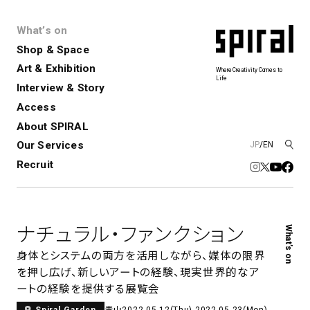
What’s on
Shop & Space
Art & Exhibition
Where Creativity Comes to
Life
Interview & Story
Spiral
Spiral Garden
3
Access
About SPIRAL
Our Services
JP
/
EN
アートプロジェクト・コーデ
Performance&Event
レンタルスペース
SPIRALのご紹介
Exhibition
会社概要
新卒採用
中途採用
ィネーション
Recruit
展覧会やイベント
演劇やダンス、ライブ公演、イベント
ショップ一覧
青山
など
フロアガイド
福岡ワンビル
History&Archive
建築について
新丸ビル
コンサルティング
商品開発
ナチュラル・ファンクション
What’s on
Spiral Hall
Spiral Market
6
アルバイト・その他
Art Projects
SICF
身体とシステムの両方を活用しながら、媒体の限界
アートプロジェクト・イベント
若手作家の発掘・育成・支援を目的
を押し広げ、新しいアートの経験、現実世界的なア
とした
公募展形式のアートフェスティ
Spiral Annual Report
プレスリリース
ートの経験を提供する展覧会
バル
青山
青山
2022.05.12(Thu)-2022.05.23(Mon)