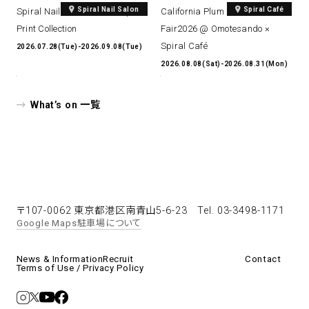
Spiral Nail Salon
Spiral Café
Spiral Nail Salon Art #14 Spiral
California Plum & Nectarine
Print Collection
Fair2026 @ Omotesando ×
Spiral Café
2026.07.28(Tue)-2026.09.08(Tue)
2026.08.08(Sat)-2026.08.31(Mon)
What’s on 一覧
〒107-0062 東京都港区南青山5-6-23
Tel. 03-3498-1171
Google Maps
駐車場について
News & Information
Recruit
Contact
Terms of Use / Privacy Policy