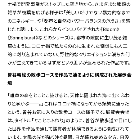
ナ禍で開発事業がストップした空き地から、さまざまな種類の
雑草が枝葉を広げる様子は「美しいだけでない暴力的なまで
のエネルギー」や「都市と自然のパワーバランスの危うさ」を感
じたと話します。これらからインスパイアされた《Bloom》
《Spring burst》などのシリーズは、都市の隙間に生い茂る雑
草のように、コロナ禍で私たちの心に生まれた隙間にも人工
的に刈り込まれていない、野性的なクリエイションに満ちた何
かが生えてきているはずだという思いが込められた作品です。
曽谷朝絵の散歩コースを作品で辿るように構成された展示会
場
「雑草の森をとことこ抜けると、天体に囲まれた海に出てふわ
りと浮かぶ──。」これはコロナ禍になってから頻繁に通った
という、曽谷お気に入りの散歩コースの様子です。展覧会会場
は、タイトル「とことこふわり」のように、曽谷が散歩道で目にし
た世界を作品を通して鑑賞者が体験できるように構成されて
います。太陽の光が降り注ぐ昼間、日が暮れ始める夕方、日没