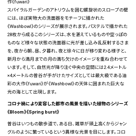
作《fuwari》
スパイラルガーデンのアトリウムを囲む螺旋状のスロープの壁
には、ほぼ実物大の洗面器をモチーフに描かれた
《Washbowl》のシリーズが展示されます。パステルで描かれた
28枚から成るこのシリーズは、水を湛えているものや空っぽの
ものなど様々な状態の洗面器に光が差し込み乱反射するさま
を、夜から朝、昼、夕暮れ、夜と徐々に日が移り変わる様子と、
新月から満月までの月の満ち欠けのイメージを重ね合わせて
います。そして、自然光が降り注ぐ中央の空間には2.4メートル
×4メートルの曽谷が手がけたサイズとしては最大級である油
彩の大作《fuwari》が《Washbowl》の天体に囲まれた巨大な
光の海として出現します。
コロナ禍により変容した都市の風景を描いた植物のシリーズ
《Bloom》《Spring burst》
曽谷はいつもの散歩道で、ある日、雑草が頭上高くからジャン
グルのように繁っているという異様な光景を目にします。コロ