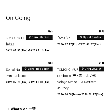
On Going
青山
福岡
Spiral Garden
Spiral Garden
KIM SONGHE EXHIBITION 『愛と
「いつもと」
接続』
2026.07.17(Fri)-2026.08.27(Thu)
2026.07.30(Thu)-2026.08.11(Tue)
青山
新丸
Spiral Nail Salon
CAFE AALTO
Spiral Nail Salon Art #14 Spiral
TOMOKO MURATA Solo
Print Collection
Exhibition「光と森 — 北の旅」
Valo ja Metsä — A Northern
2026.07.28(Tue)-2026.09.08(Tue)
Journey
2026.06.08(Mon)-2026.09.27(Sun)
What’s on 一覧