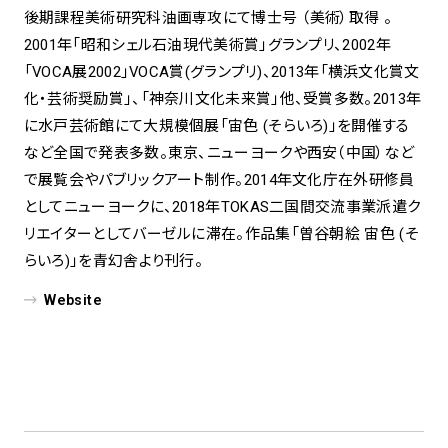
後期課程美術研究科油画専攻にて博士号 （美術）取得 。
2001年「昭和シェル石油現代美術賞」グランプリ、2002年
「VOCA展2002」VOCA賞(グランプリ)、2013年「横浜文化賞文
化・芸術奨励賞」、「神奈川文化未来賞」他、受賞多数。2013年
に水戸芸術館にて大規模個展「宙色 (そらいろ)」を開催する
など全国で発表多数。東京、ニューヨークや西安（中国）など
で展覧会やパブリックアート制作。2014年文化庁在外研修員
としてニューヨークに、2018年TOKAS二国間交流事業派遣ク
リエイターとしてバーゼルに滞在。作品集「曽谷朝絵 宙色 (そ
らいろ)」を青幻舎より刊行。
Website