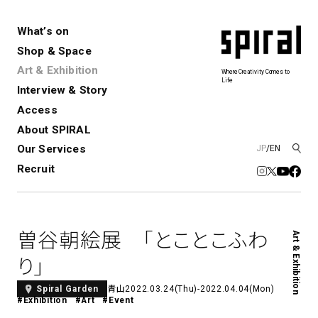
What’s on
Shop & Space
Art & Exhibition
Where Creativity Comes to
Life
Interview & Story
Spiral
Spiral Garden
3
Access
About SPIRAL
Our Services
JP
/
EN
アートプロジェクト・コーデ
Performance&Event
レンタルスペース
SPIRALのご紹介
Exhibition
会社概要
新卒採用
中途採用
ィネーション
Recruit
展覧会やイベント
演劇やダンス、ライブ公演、イベント
ショップ一覧
青山
など
フロアガイド
福岡ワンビル
History&Archive
建築について
新丸ビル
コンサルティング
商品開発
曽谷朝絵展 「とことこふわ
Art & Exhibition
Spiral Hall
Spiral Market
6
アルバイト・その他
Art Projects
SICF
り」
アートプロジェクト・イベント
若手作家の発掘・育成・支援を目的
とした
公募展形式のアートフェスティ
Spiral Annual Report
プレスリリース
青山
2022.03.24(Thu)-2022.04.04(Mon)
Spiral Garden
#Exhibition
#Art
#Event
バル
青山