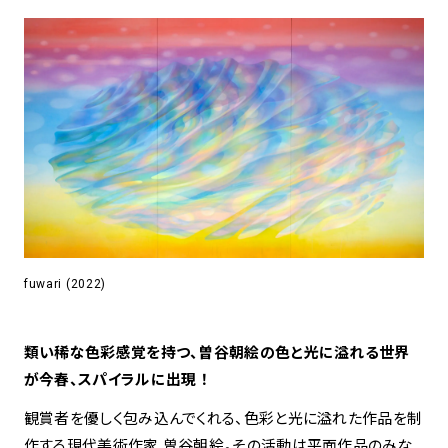
アトレ吉祥寺
お問い合わせ
採用情報
KITTE丸の内
Spiral Print Collection
Spiral Schole
⼆⼦⽟川 Dogwood Plaza
スパイラルが推進するエデュケーシ
スパイラルが提案するオリジナルプ
ョンプログラム
リント作品
横浜赤レンガ倉庫
ルクア⼤阪
Nail Salon
Café
3
4
Spiral Nail Salon 青山
Spiral Café 青山
fuwari (2022)
Spiral Nail Salon NEWoMan
Spiral Garden 福岡ワンビル
⾼輪
CAFE AALTO 新丸ビル
naila 横浜ランドマーク
類い稀な色彩感覚を持つ、曽谷朝絵の色と光に溢れる世界
naila 大宮そごう
が今春、スパイラルに出現 ！
Spiral Rendezvous
Others
3
Store
1
観賞者を優しく包み込んでくれる、色彩と光に溢れた作品を制
作する現代美術作家 曽谷朝絵。その活動は平面作品のみな