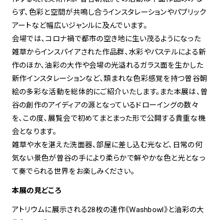
らず、色彩と空間が共鳴し合うインスタレーションやパブリック
アートなど幅広いジャンルに及んでいます。
spiral art gallery 名古屋
Spiral Rendezvous Store
松坂屋
会場では、コロナ禍で都市の空き地に生い茂るようになった
グランスタ東京店
MoN Park Cafe by Spiral
雑草からインスパイアされた作品群、水彩やパステルによる新
MoN Shop by Spiral
作のほか、油彩の大作や会場の光溢れるガラス面を生かした
MoN Kitchen by Spiral
新作インスタレーションなど、類まれな色彩感覚を持つ曽谷朝
絵の多彩な活動を総体的にご紹介いたします。また本展は、曽
谷の創作のアイディアの源となっているドローイングの数々
を、この度、展覧会で初めてまとまった形で公開する貴重な機
会となります。
雑草や水を湛えた洗面器、部屋に差し込む光など、日常の何
気ない景色が曽谷の手により柔らかで鮮やかな色と光となっ
て奏でられる世界をお楽しみください。
本展の見どころ
アトリウムに展示される28枚の連作《Washbowl》と油彩の大