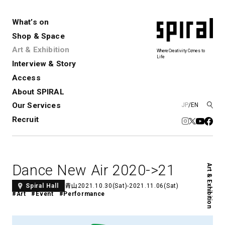
What’s on
Shop & Space
Art & Exhibition
Where Creativity Comes to
Life
Interview & Story
Spiral
Spiral Garden
3
Access
About SPIRAL
Our Services
JP
/
EN
アートプロジェクト・コーデ
Performance&Event
レンタルスペース
SPIRALのご紹介
Exhibition
会社概要
新卒採用
中途採用
ィネーション
Recruit
展覧会やイベント
演劇やダンス、ライブ公演、イベント
ショップ一覧
青山
など
フロアガイド
福岡ワンビル
History&Archive
建築について
新丸ビル
コンサルティング
商品開発
Dance New Air 2020->21
Art & Exhibition
Spiral Hall
Spiral Market
6
アルバイト・その他
Art Projects
SICF
青山
2021.10.30(Sat)-2021.11.06(Sat)
Spiral Hall
アートプロジェクト・イベント
若手作家の発掘・育成・支援を目的
#Art
#Event
#Performance
とした
公募展形式のアートフェスティ
Spiral Annual Report
プレスリリース
バル
青山