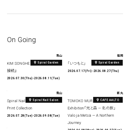
On Going
青山
福岡
Spiral Garden
Spiral Garden
KIM SONGHE EXHIBITION 『愛と
「いつもと」
接続』
2026.07.17(Fri)-2026.08.27(Thu)
2026.07.30(Thu)-2026.08.11(Tue)
青山
新丸
Spiral Nail Salon
CAFE AALTO
Spiral Nail Salon Art #14 Spiral
TOMOKO MURATA Solo
Print Collection
Exhibition「光と森 — 北の旅」
Valo ja Metsä — A Northern
2026.07.28(Tue)-2026.09.08(Tue)
Journey