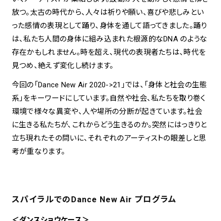
放つ。太古の時代から、人々は祈りや願い、喜びや悲しみとい
った感情の表現として踊り、身体を通して語ってきました。踊り
spiral art gallery 名古屋
Spiral Rendezvous Store
松坂屋
は、私たち人間の身体に組み込まれた根源的なDNA のような
グランスタ東京店
MoN Park Cafe by Spiral
存在かもしれません。時を超え、現代の表現者たちは、時代を
MoN Shop by Spiral
見つめ、絶えず変化し続けます。
MoN Kitchen by Spiral
今回の「Dance New Air 2020->21」では、「身体と社会の生態
系」をキーワードにしています。自然や社会、私たちを取り巻く
環境で様々な異変や、人や場所の分断が起きています。社会
に生きる私たちが、これからどう生きるのか。突然にはっきりと
立ち現れたその問いに、それぞれのアーティストの眼差しと思
考が重なります。
スパイラルでのDance New Air プログラム
＜ダンスショウケース＞