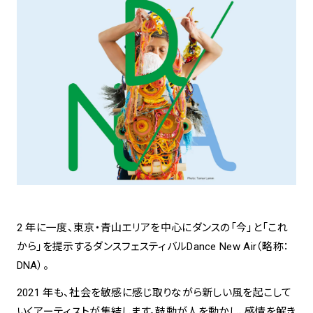
アトレ吉祥寺
お問い合わせ
採用情報
KITTE丸の内
Spiral Print Collection
Spiral Schole
⼆⼦⽟川 Dogwood Plaza
スパイラルが推進するエデュケーシ
スパイラルが提案するオリジナルプ
ョンプログラム
リント作品
横浜赤レンガ倉庫
ルクア⼤阪
Nail Salon
Café
3
4
Spiral Nail Salon 青山
Spiral Café 青山
Spiral Nail Salon NEWoMan
Spiral Garden 福岡ワンビル
⾼輪
2 年に一度、東京・青山エリアを中心にダンスの「今」と「これ
CAFE AALTO 新丸ビル
naila 横浜ランドマーク
から」を提示するダンスフェスティバルDance New Air（略称：
naila 大宮そごう
DNA）。
Spiral Rendezvous
Others
3
Store
1
2021 年も、社会を敏感に感じ取りながら新しい風を起こして
いくアーティストが集結します。鼓動が人を動かし、感情を解き