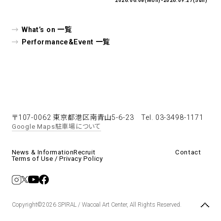
2026.06.08(Mon)-2026.09.27(Sun)
What’s on 一覧
Performance&Event 一覧
〒107-0062 東京都港区南青山5-6-23
Tel. 03-3498-1171
Google Maps
駐車場について
News & Information
Recruit
Contact
Terms of Use / Privacy Policy
Copyright©2026 SPIRAL / Wacoal Art Center, All Rights Reserved.