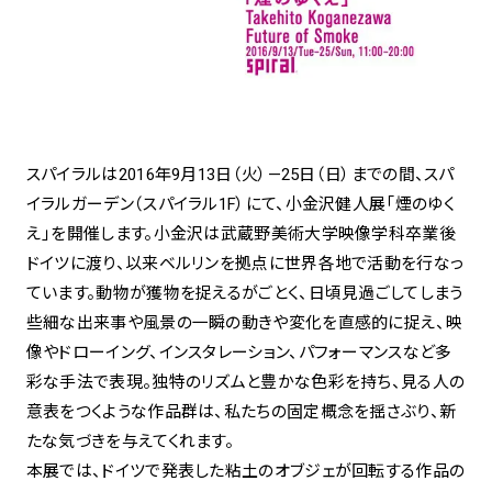
spiral art gallery 名古屋
Spiral Rendezvous Store
松坂屋
グランスタ東京店
MoN Park Cafe by Spiral
MoN Shop by Spiral
MoN Kitchen by Spiral
スパイラルは2016年9月13日（火）—25日（日）までの間、スパ
イラルガーデン（スパイラル1F）にて、小金沢健人展「煙のゆく
え」を開催します。小金沢は武蔵野美術大学映像学科卒業後
ドイツに渡り、以来ベルリンを拠点に世界各地で活動を行なっ
ています。動物が獲物を捉えるがごとく、日頃見過ごしてしまう
些細な出来事や風景の一瞬の動きや変化を直感的に捉え、映
像やドローイング、インスタレーション、パフォーマンスなど多
彩な手法で表現。独特のリズムと豊かな色彩を持ち、見る人の
意表をつくような作品群は、私たちの固定概念を揺さぶり、新
たな気づきを与えてくれます。
本展では、ドイツで発表した粘土のオブジェが回転する作品の