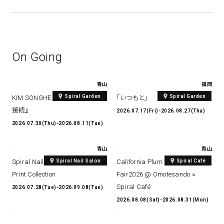
On Going
青山
福岡
Spiral Garden
Spiral Garden
KIM SONGHE EXHIBITION 『愛と
「いつもと」
接続』
2026.07.17(Fri)-2026.08.27(Thu)
2026.07.30(Thu)-2026.08.11(Tue)
青山
青山
Spiral Nail Salon
Spiral Café
Spiral Nail Salon Art #14 Spiral
California Plum & Nectarine
Print Collection
Fair2026 @ Omotesando ×
Spiral Café
2026.07.28(Tue)-2026.09.08(Tue)
2026.08.08(Sat)-2026.08.31(Mon)