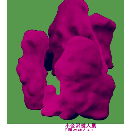
アトレ吉祥寺
お問い合わせ
採用情報
KITTE丸の内
Spiral Print Collection
Spiral Schole
⼆⼦⽟川 Dogwood Plaza
スパイラルが推進するエデュケーシ
スパイラルが提案するオリジナルプ
ョンプログラム
リント作品
横浜赤レンガ倉庫
ルクア⼤阪
Nail Salon
Café
3
4
Spiral Nail Salon 青山
Spiral Café 青山
Spiral Nail Salon NEWoMan
Spiral Garden 福岡ワンビル
⾼輪
CAFE AALTO 新丸ビル
naila 横浜ランドマーク
naila 大宮そごう
Spiral Rendezvous
Others
3
Store
1