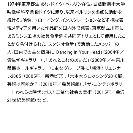
1974年東京都生まれ。ドイツ・ベルリン在住。武蔵野美術大学
映像学科卒業後ドイツに渡り、以来ベルリンを拠点に活動を
続ける。映像、ドローイング、インスタレーションなど多様な表
現メディアを用いた作品群を国内外で発表。東京都立川市に
あるミシン工場の社員食堂跡を共同アトリエとして使用したこ
とから名付けられた「スタジオ食堂」で活動したメンバーの一
人。国内での主な個展に「Dancing In Your Head」（2004年／
資生堂ギャラリー）、「あれとこれのあいだ」（2008年／神奈川
県民ホールギャラリー）。主なグループ展に「横浜トリエンナー
レ2005」（2005年／新港ピア）、「六本木クロッシング2010展：
芸術は可能か？」（2010年／森美術館）、「ザ・コンテンポラリ
ー1 われらの時代：ポスト工業化社会の美術」（2015年／金沢
21世紀美術館）など。