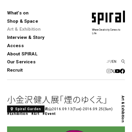
What’s on
Shop & Space
Art & Exhibition
Where Creativity Comes to
Life
Interview & Story
Spiral
Spiral Garden
3
Access
About SPIRAL
Our Services
JP
/
EN
アートプロジェクト・コーデ
Performance&Event
レンタルスペース
SPIRALのご紹介
Exhibition
会社概要
新卒採用
中途採用
ィネーション
Recruit
展覧会やイベント
演劇やダンス、ライブ公演、イベント
ショップ一覧
青山
など
フロアガイド
福岡ワンビル
History&Archive
建築について
新丸ビル
コンサルティング
商品開発
小金沢健人展「煙のゆくえ」
Art & Exhibition
Spiral Hall
Spiral Market
6
アルバイト・その他
Art Projects
SICF
青山
2016.09.13(Tue)-2016.09.25(Sun)
Spiral Garden
アートプロジェクト・イベント
若手作家の発掘・育成・支援を目的
#Exhibition
#Art
#Event
とした
公募展形式のアートフェスティ
Spiral Annual Report
プレスリリース
バル
青山