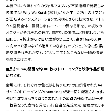
本展では、今年ドイツのヴォルフスブルグ市美術館で発表した
映像作品『Why We Build』(2015)から派生した粘土のオブジェ
が回転するインスタレーションの規模をさらに拡大させ、アトリ
ウム空間全体に展開します。一つ一つ異なる形をした複数の
オブジェがそれぞれの速度、向きで、映像作品と呼応しながら
回転し、時折床からは白い煙が吹き上がり、高さ16mの天井
へ向かって漂いながら消えていきます。オブジェ、映像、煙、展
示空間それぞれが交わり合い、二度と起こらない一瞬の情景
を繰り広げます。
◼︎長さ20mの壁面を約300枚のドローイングと映像作品が埋
め尽くす。
会場には、それぞれの色と形を持った3つの山が描かれたA4
サイズのドローイング『Mountains』が壁一面に配置されます。
強い筆致でみっちり塗りこまれた手の痕跡の残る作品は一枚
一枚異なった表情を見せます。自由な発想の元、密度の低いド