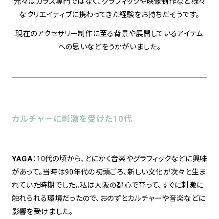
元々はガラス専門ではなく、グラフィックや映像制作など様々
なクリエイティブに携わってきた経験をお持ちだそうです。
spiral art gallery 名古屋
Spiral Rendezvous Store
現在のアクセサリー制作に至る背景や展開しているアイテム
松坂屋
グランスタ東京店
への思いなどをうかがいました。
MoN Park Cafe by Spiral
MoN Shop by Spiral
MoN Kitchen by Spiral
カルチャーに刺激を受けた10代
YAGA
：10代の頃から、とにかく音楽やグラフィックなどに興味
があって。当時は90年代の初頭ごろ、新しい文化が次々と生ま
れていた時期でした。私は大阪の都心で育って、すぐに刺激に
触れられる環境だったので、おのずとカルチャーや音楽などに
影響を受けました。