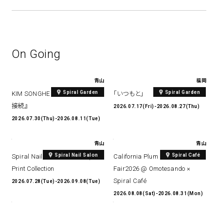
On Going
青山
福岡
Spiral Garden
Spiral Garden
KIM SONGHE EXHIBITION 『愛と
「いつもと」
接続』
2026.07.17(Fri)-2026.08.27(Thu)
2026.07.30(Thu)-2026.08.11(Tue)
青山
青山
Spiral Nail Salon
Spiral Café
Spiral Nail Salon Art #14 Spiral
California Plum & Nectarine
Print Collection
Fair2026 @ Omotesando ×
Spiral Café
2026.07.28(Tue)-2026.09.08(Tue)
2026.08.08(Sat)-2026.08.31(Mon)