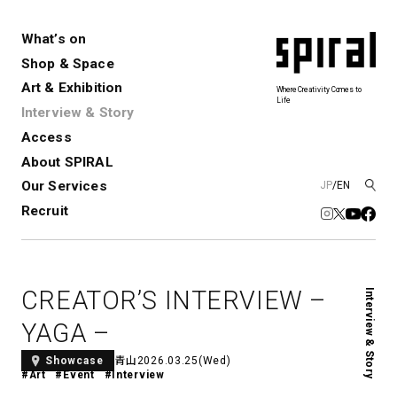
What’s on
Shop & Space
Art & Exhibition
Where Creativity Comes to
Life
Interview & Story
Spiral
Spiral Garden
3
Access
About SPIRAL
Our Services
JP
/
EN
アートプロジェクト・コーデ
Performance&Event
レンタルスペース
SPIRALのご紹介
Exhibition
会社概要
新卒採用
中途採用
ィネーション
Recruit
展覧会やイベント
演劇やダンス、ライブ公演、イベント
ショップ一覧
青山
など
フロアガイド
福岡ワンビル
History&Archive
建築について
新丸ビル
コンサルティング
商品開発
CREATOR’S INTERVIEW –
Interview & Story
Spiral Hall
Spiral Market
6
アルバイト・その他
Art Projects
SICF
YAGA –
アートプロジェクト・イベント
若手作家の発掘・育成・支援を目的
とした
公募展形式のアートフェスティ
Spiral Annual Report
プレスリリース
青山
2026.03.25(Wed)
Showcase
#Art
#Event
#Interview
バル
青山