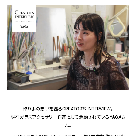
アトレ吉祥寺
お問い合わせ
採用情報
KITTE丸の内
Spiral Print Collection
Spiral Schole
⼆⼦⽟川 Dogwood Plaza
スパイラルが推進するエデュケーシ
スパイラルが提案するオリジナルプ
ョンプログラム
リント作品
横浜赤レンガ倉庫
ルクア⼤阪
Nail Salon
Café
3
4
Spiral Nail Salon 青山
Spiral Café 青山
Spiral Nail Salon NEWoMan
Spiral Garden 福岡ワンビル
⾼輪
CAFE AALTO 新丸ビル
naila 横浜ランドマーク
作り手の想いを綴るCREATOR’S INTERVIEW。
naila 大宮そごう
現在ガラスアクセサリー作家として活動されているYAGAさ
Spiral Rendezvous
Others
3
Store
1
ん。