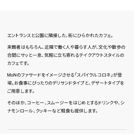
spiral art gallery 名古屋
Spiral Rendezvous Store
松坂屋
グランスタ東京店
MoN Park Cafe by Spiral
エントランスと公園に隣接した、街にひらかれたカフェ。
MoN Shop by Spiral
MoN Kitchen by Spiral
来館者はもちろん、近隣で働く人や暮らす人が、文化や散歩の
合間にサッと一息、気軽に立ち寄れるテイクアウトスタイルの
カフェです。
MoNのファサードをイメージさせる「スパイラルコロネ」が登
場。お食事にぴったりのデリサンドタイプと、デザートタイプを
ご用意します。
そのほか、コーヒー、スムージーをはじめとするドリンクや、シ
ナモンロール、クッキーなど軽食も提供します。