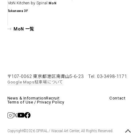
MoN Kitchen by Spiral
MoN
Takanawa 3F
MoN 一覧
〒107-0062 東京都港区南青山5-6-23
Tel. 03-3498-1171
Google Maps
駐車場について
News & Information
Recruit
Contact
Terms of Use / Privacy Policy
Copyright©2026 SPIRAL / Wacoal Art Center, All Rights Reserved.