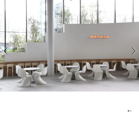
アトレ吉祥寺
お問い合わせ
採用情報
KITTE丸の内
Spiral Print Collection
Spiral Schole
⼆⼦⽟川 Dogwood Plaza
スパイラルが推進するエデュケーシ
スパイラルが提案するオリジナルプ
ョンプログラム
リント作品
横浜赤レンガ倉庫
ルクア⼤阪
Nail Salon
Café
3
4
Spiral Nail Salon 青山
Spiral Café 青山
Spiral Nail Salon NEWoMan
Spiral Garden 福岡ワンビル
⾼輪
CAFE AALTO 新丸ビル
naila 横浜ランドマーク
naila 大宮そごう
Spiral Rendezvous
Others
3
Store
1