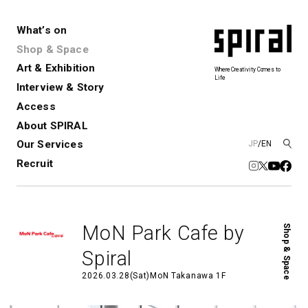
What’s on
Shop & Space
Art & Exhibition
Where Creativity Comes to
Life
Interview & Story
Spiral
Spiral Garden
3
Access
About SPIRAL
Our Services
JP
/
EN
アートプロジェクト・コーデ
Performance&Event
レンタルスペース
SPIRALのご紹介
Exhibition
会社概要
新卒採用
中途採用
ィネーション
Recruit
展覧会やイベント
演劇やダンス、ライブ公演、イベント
ショップ一覧
青山
など
フロアガイド
福岡ワンビル
History&Archive
建築について
新丸ビル
コンサルティング
商品開発
MoN Park Cafe by
Shop & Space
Spiral Hall
Spiral Market
6
アルバイト・その他
Art Projects
SICF
Spiral
アートプロジェクト・イベント
若手作家の発掘・育成・支援を目的
2026.03.28(Sat)
MoN Takanawa 1F
とした
公募展形式のアートフェスティ
Spiral Annual Report
プレスリリース
バル
青山