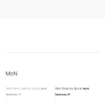
MoN
MoN Park Cafe by Spiral
MoN Shop by Spiral
MoN
MoN
Takanawa 1F
Takanawa 2F