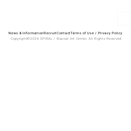
3
Others
お問い合わせ
News & Information
Recruit
Contact
Terms of Use / Privacy Policy
Copyright©2026 SPIRAL / Wacoal Art Center, All Rights Reserved.
京店
spiral art gallery 名古
MoN Park Cafe by
屋松坂屋
Spiral
MoN Kitchen by
MoN Shop by Spiral
Spiral