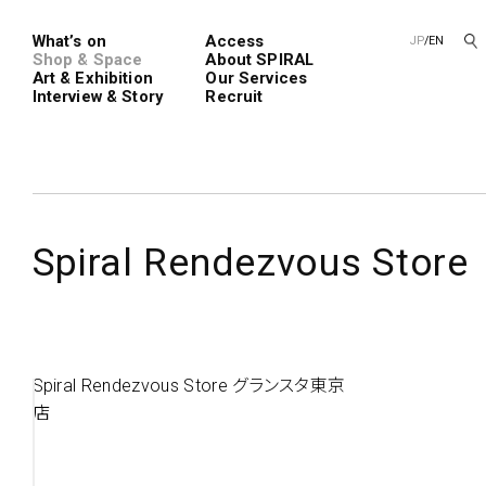
What’s on
Access
JP
/
EN
Shop & Space
About SPIRAL
Art & Exhibition
Our Services
Interview & Story
Recruit
Spiral
Spiral G
Spiral Rendezvous Store
レンタルスペース
SPIRALのご紹介
新卒採用
会社概要
中途採用
Spiral Rendezvous Store グランスタ東京
ショップ一覧
フロアガイド
店
アートプロ
Performanc
Exhibition
青山
展覧会やイベント
演劇やダンス