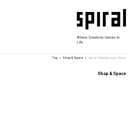
Where Creativity Comes to
Life
Top
Shop & Space
Spiral Rendezvous Store
Spiral Hall
Shop & Space
SICF
商品開発
若手作家の発掘・育成・支援を目的とした
公募展形式のアートフェスティバル
History&Archive
 Plaza