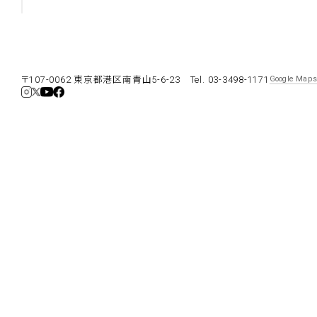
新丸ビル
3
4
Nail Salon
Café
〒107-0062 東京都港区南青山5-6-23
Tel. 03-3498-1171
Google Map
Spiral Annual Report
Spiral Print
Spiral Schole
スパイラル
スパイラルが推進するエデュケーションプログラム
Spiral Nail Salon
Spiral Nail Salon
Spiral C
NEWoMan ⾼輪
青山
CAFE A
naila 横浜ランド
naila 大宮そごう
ビル
マーク
プレスリリ