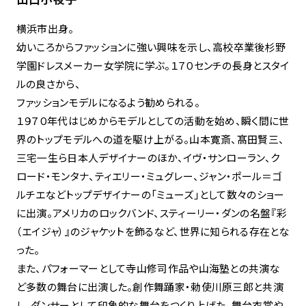
横浜市出身。
幼いころからファッションに強い興味を示し、高校卒業後杉野
学園ドレスメーカー女学院に学ぶ。１７０センチの長身とスタイ
ルの良さから、
ファッションモデルになるよう勧められる。
１９７０年代はじめからモデルとしての活動を始め、瞬く間に世
界のトップモデルへの道を駆け上がる。山本寛斎、髙田賢三、
三宅一生ら日本人デザイナーのほか、イヴ・サンローラン、ク
ロード・モンタナ、ティエリー・ミュグレー、ジャン・ポール＝ゴ
ルチエなどトップデザイナーの「ミューズ」として数々のショー
に出演。アメリカのロックバンド、スティーリー・ダンの名盤『彩
（エイジャ）』のジャケットを飾るなど、世界に知られる存在とな
った。
また、パフォーマーとして寺山修司作品や山海塾との共演な
ど多数の舞台に出演した。創作舞踊家・勅使川原三郎と共演
し、ダンサーとして印象的な舞台をつくり上げた。舞台衣裳や