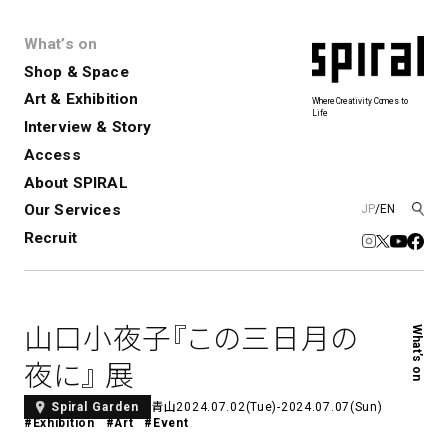
What’s on
Shop & Space
Art & Exhibition
Where Creativity Comes to
Life
Interview & Story
Spiral
Spiral Garden
3
Access
About SPIRAL
Our Services
JP
/
EN
アートプロジェクト・コーデ
Performance&Event
レンタルスペース
SPIRALのご紹介
Exhibition
会社概要
新卒採用
中途採用
ィネーション
Recruit
展覧会やイベント
演劇やダンス、ライブ公演、イベント
ショップ一覧
青山
など
フロアガイド
福岡ワンビル
History&Archive
建築について
新丸ビル
コンサルティング
商品開発
山口小夜子『この三日月の
What’s on
Spiral Hall
Spiral Market
6
アルバイト・その他
Art Projects
SICF
夜に』 展
アートプロジェクト・イベント
若手作家の発掘・育成・支援を目的
とした
公募展形式のアートフェスティ
Spiral Annual Report
プレスリリース
青山
2024.07.02(Tue)-2024.07.07(Sun)
Spiral Garden
#Exhibition
#Art
#Event
バル
青山