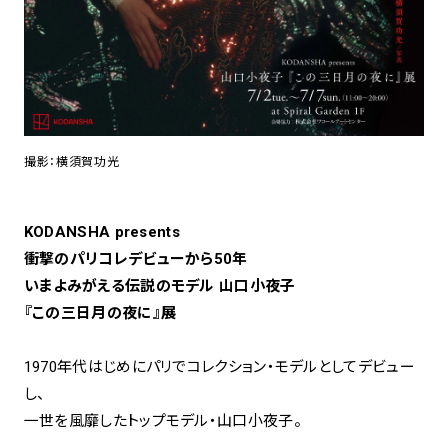
spiral art gallery 名古屋
Spiral Rendezvous Store
松坂屋
グランスタ東京店
MoN Park Cafe by Spiral
MoN Shop by Spiral
MoN Kitchen by Spiral
撮影：横須賀功光
KODANSHA presents
衝撃のパリコレデビューから50年
いまよみがえる伝説のモデル
山口小夜子
『この三日月の夜に』展
1970年代はじめにパリでコレクション・モデルとしてデビュー
し、
一世を風靡したトップモデル・山口小夜子。