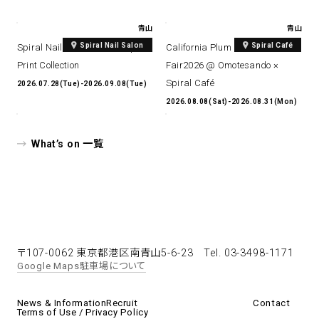
青山
青山
Spiral Nail Salon
Spiral Café
Spiral Nail Salon Art #14 Spiral
California Plum & Nectarine
Print Collection
Fair2026 @ Omotesando ×
Spiral Café
2026.07.28(Tue)-2026.09.08(Tue)
2026.08.08(Sat)-2026.08.31(Mon)
What’s on 一覧
〒107-0062 東京都港区南青山5-6-23
Tel. 03-3498-1171
Google Maps
駐車場について
News & Information
Recruit
Contact
Terms of Use / Privacy Policy