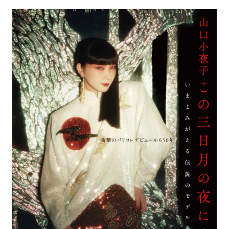
アトレ吉祥寺
お問い合わせ
採用情報
KITTE丸の内
Spiral Print Collection
Spiral Schole
⼆⼦⽟川 Dogwood Plaza
スパイラルが推進するエデュケーシ
スパイラルが提案するオリジナルプ
ョンプログラム
リント作品
横浜赤レンガ倉庫
ルクア⼤阪
Nail Salon
Café
3
4
Spiral Nail Salon 青山
Spiral Café 青山
Spiral Nail Salon NEWoMan
Spiral Garden 福岡ワンビル
⾼輪
CAFE AALTO 新丸ビル
naila 横浜ランドマーク
naila 大宮そごう
Spiral Rendezvous
Others
3
Store
1