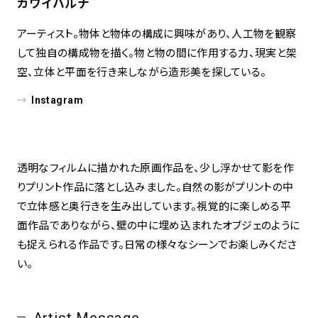
カワイハルナ
アーティスト。物体と物体の構成に興味があり、人工物を観察
spiral art gallery 名古屋
Spiral Rendezvous Store
松坂屋
して独自の構成物を描く。物と物の間に作用する力、現実と架
グランスタ東京店
MoN Park Cafe by Spiral
空、立体と平面を行き来しながら造形美を探している。
MoN Shop by Spiral
Instagram
MoN Kitchen by Spiral
透明なフィルムに描かれた原画作品を、少し浮かせて影を作
りプリント作品に落とし込みました。自然の影がプリントの中
で立体感と奥行きを生み出しています。視覚的に楽しめる平
面作品でありながら、壁の中に埋め込まれたオブジェのように
も捉えられる作品です。日常の様々なシーンでお楽しみくださ
い。