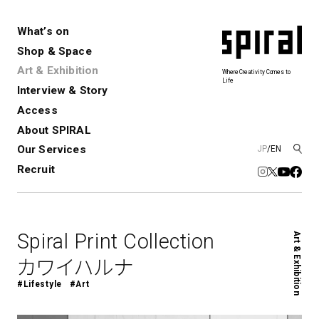
What’s on
Shop & Space
Art & Exhibition
Where Creativity Comes to
Life
Interview & Story
Spiral
Spiral Garden
3
Access
About SPIRAL
Our Services
JP
/
EN
アートプロジェクト・コーデ
Performance&Event
レンタルスペース
SPIRALのご紹介
Exhibition
会社概要
新卒採用
中途採用
ィネーション
Recruit
展覧会やイベント
演劇やダンス、ライブ公演、イベント
ショップ一覧
青山
など
フロアガイド
福岡ワンビル
History&Archive
建築について
新丸ビル
コンサルティング
商品開発
Spiral Print Collection
Art & Exhibition
Spiral Hall
Spiral Market
6
アルバイト・その他
Art Projects
SICF
カワイハルナ
アートプロジェクト・イベント
若手作家の発掘・育成・支援を目的
#Lifestyle
#Art
とした
公募展形式のアートフェスティ
Spiral Annual Report
プレスリリース
バル
青山