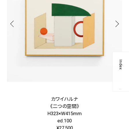
Index
カワイハルナ
《二つの空間》
H323×W415mm
ed.100
¥27,500