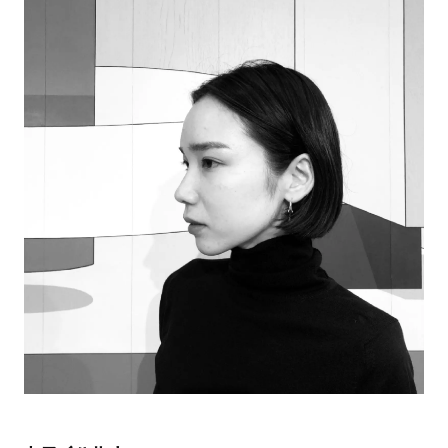
アトレ吉祥寺
お問い合わせ
採用情報
KITTE丸の内
Spiral Print Collection
Spiral Schole
⼆⼦⽟川 Dogwood Plaza
スパイラルが推進するエデュケーシ
スパイラルが提案するオリジナルプ
ョンプログラム
リント作品
横浜赤レンガ倉庫
ルクア⼤阪
Nail Salon
Café
3
4
Spiral Nail Salon 青山
Spiral Café 青山
Spiral Nail Salon NEWoMan
Spiral Garden 福岡ワンビル
⾼輪
CAFE AALTO 新丸ビル
naila 横浜ランドマーク
naila 大宮そごう
Spiral Rendezvous
Others
3
Store
1