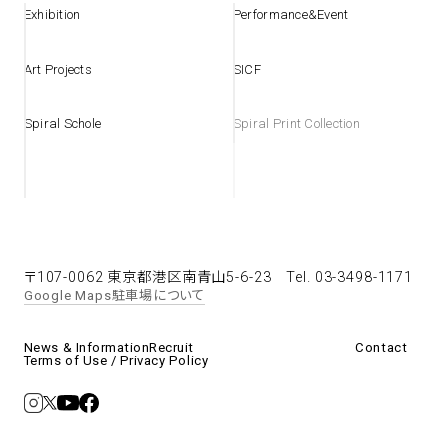
Exhibition
Performance&Event
Art Projects
SICF
Spiral Schole
Spiral Print Collection
〒107-0062 東京都港区南青山5-6-23
Tel. 03-3498-1171
Google Maps
駐車場について
News & Information
Recruit
Contact
Terms of Use / Privacy Policy