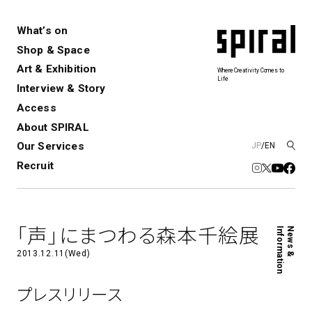
What’s on
Shop & Space
Art & Exhibition
Where Creativity Comes to
Life
Interview & Story
Spiral
Spiral Garden
3
Access
About SPIRAL
Our Services
JP
/
EN
アートプロジェクト・コーデ
Performance&Event
レンタルスペース
SPIRALのご紹介
Exhibition
会社概要
新卒採用
中途採用
ィネーション
Recruit
展覧会やイベント
演劇やダンス、ライブ公演、イベント
ショップ一覧
青山
など
フロアガイド
福岡ワンビル
History&Archive
建築について
新丸ビル
コンサルティング
商品開発
「声」にまつわる森本千絵展
Information
News &
Spiral Hall
Spiral Market
6
アルバイト・その他
Art Projects
SICF
2013.12.11(Wed)
アートプロジェクト・イベント
若手作家の発掘・育成・支援を目的
とした
公募展形式のアートフェスティ
Spiral Annual Report
プレスリリース
プレスリリース
バル
青山