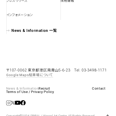
プレスリリース
採用情報
spiral art gallery 名古屋
インフォメーション
Spiral Rendezvous Store
松坂屋
グランスタ東京店
MoN Park Cafe by Spiral
News & Information 一覧
MoN Shop by Spiral
MoN Kitchen by Spiral
〒107-0062 東京都港区南青山5-6-23
Tel. 03-3498-1171
Google Maps
駐車場について
News & Information
Recruit
Contact
Terms of Use / Privacy Policy