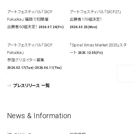
アトレ吉祥寺
アートフェスティバル「SICF
アートフェスティバル「SICF27」
お問い合わせ
採用情報
KITTE丸の内
Fukuoka」 福岡で初開催
出展者170組決定！
Spiral Print Collection
Spiral Schole
⼆⼦⽟川 Dogwood Plaza
出展者60組決定！
2026.07.24(Fri)
2026.03.23(Mon)
スパイラルが推進するエデュケーシ
スパイラルが提案するオリジナルプ
ョンプログラム
リント作品
横浜赤レンガ倉庫
ルクア⼤阪
アートフェスティバル「SICF
「Spiral Xmas Market 2025」スタ
Nail Salon
Café
3
4
Fukuoka」
ート
2025.12.05(Fri)
参加クリエイター募集
2026.02.17(Tue)-2026.06.11(Thu)
Spiral Nail Salon 青山
Spiral Café 青山
プレスリリース 一覧
Spiral Nail Salon NEWoMan
Spiral Garden 福岡ワンビル
⾼輪
CAFE AALTO 新丸ビル
naila 横浜ランドマーク
naila 大宮そごう
News & Information
Spiral Rendezvous
Others
3
Store
1