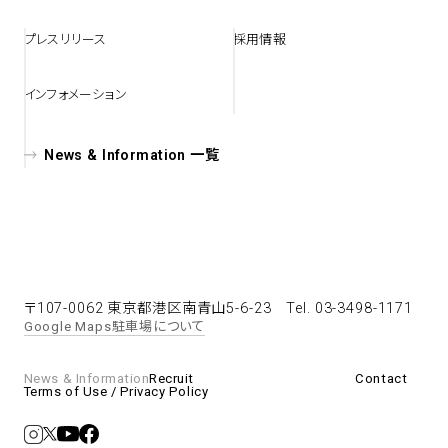
プレスリリース
採用情報
spiral art gallery 名古屋
Spiral Rendezvous Store
松坂屋
グランスタ東京店
インフォメーション
MoN Park Cafe by Spiral
MoN Shop by Spiral
News & Information 一覧
MoN Kitchen by Spiral
〒107-0062 東京都港区南青山5-6-23
Tel. 03-3498-1171
Google Maps
駐車場について
News & Information
Recruit
Contact
Terms of Use / Privacy Policy