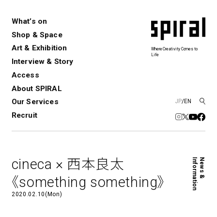
What’s on
Shop & Space
Art & Exhibition
Where Creativity Comes to
Life
Interview & Story
Spiral
Spiral Garden
3
Access
About SPIRAL
Our Services
JP
/
EN
アートプロジェクト・コーデ
Performance&Event
レンタルスペース
SPIRALのご紹介
Exhibition
会社概要
新卒採用
中途採用
ィネーション
Recruit
展覧会やイベント
演劇やダンス、ライブ公演、イベント
ショップ一覧
青山
など
フロアガイド
福岡ワンビル
History&Archive
建築について
新丸ビル
コンサルティング
商品開発
cineca × 西本良太
Information
News &
Spiral Hall
Spiral Market
6
アルバイト・その他
Art Projects
SICF
《something something》
アートプロジェクト・イベント
若手作家の発掘・育成・支援を目的
2020.02.10(Mon)
とした
公募展形式のアートフェスティ
Spiral Annual Report
プレスリリース
バル
青山