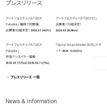
プレスリリース
アトレ吉祥寺
お問い合わせ
採用情報
KITTE丸の内
Spiral Print Collection
Spiral Schole
アートフェスティバル「SICF
アートフェスティバル「SICF27」
⼆⼦⽟川 Dogwood Plaza
スパイラルが推進するエデュケーシ
スパイラルが提案するオリジナルプ
Fukuoka」 福岡で初開催
出展者170組決定！
ョンプログラム
リント作品
横浜赤レンガ倉庫
出展者60組決定！
2026.07.24(Fri)
2026.03.23(Mon)
ルクア⼤阪
Nail Salon
Café
3
4
アートフェスティバル「SICF
「Spiral Xmas Market 2025」スタ
Fukuoka」
ート
2025.12.05(Fri)
参加クリエイター募集
2026.02.17(Tue)-2026.06.11(Thu)
Spiral Nail Salon 青山
Spiral Café 青山
Spiral Nail Salon NEWoMan
Spiral Garden 福岡ワンビル
⾼輪
プレスリリース 一覧
CAFE AALTO 新丸ビル
naila 横浜ランドマーク
naila 大宮そごう
Spiral Rendezvous
Others
3
Store
1
News & Information