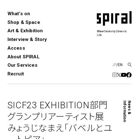
What’s on
Shop & Space
Art & Exhibition
Where Creativity Comes to
Life
Interview & Story
Spiral
Spiral Garden
3
Access
About SPIRAL
Our Services
JP
/
EN
アートプロジェクト・コーデ
Performance&Event
レンタルスペース
SPIRALのご紹介
Exhibition
会社概要
新卒採用
中途採用
ィネーション
Recruit
展覧会やイベント
演劇やダンス、ライブ公演、イベント
ショップ一覧
青山
など
フロアガイド
福岡ワンビル
History&Archive
建築について
新丸ビル
コンサルティング
商品開発
SICF23 EXHIBITION部門
Information
News &
Spiral Hall
Spiral Market
6
アルバイト・その他
Art Projects
SICF
グランプリアーティスト展
アートプロジェクト・イベント
若手作家の発掘・育成・支援を目的
みょうじなまえ「バベルとユ
とした
公募展形式のアートフェスティ
Spiral Annual Report
プレスリリース
バル
青山