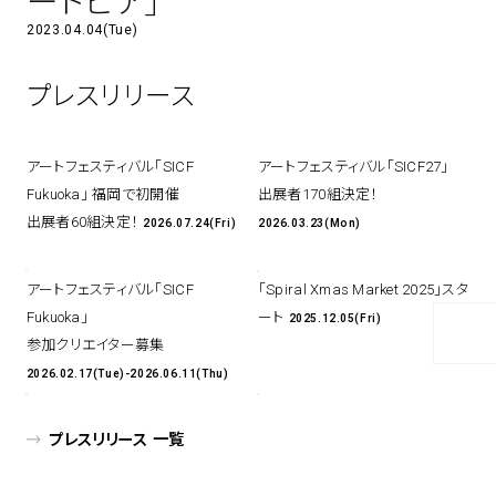
ートピア」
2023.04.04(Tue)
アトレ吉祥寺
お問い合わせ
採用情報
KITTE丸の内
Spiral Print Collection
Spiral Schole
プレスリリース
⼆⼦⽟川 Dogwood Plaza
スパイラルが推進するエデュケーシ
スパイラルが提案するオリジナルプ
ョンプログラム
リント作品
横浜赤レンガ倉庫
ルクア⼤阪
アートフェスティバル「SICF
アートフェスティバル「SICF27」
Nail Salon
Café
3
4
Fukuoka」 福岡で初開催
出展者170組決定！
出展者60組決定！
2026.07.24(Fri)
2026.03.23(Mon)
アートフェスティバル「SICF
「Spiral Xmas Market 2025」スタ
Spiral Nail Salon 青山
Spiral Café 青山
Fukuoka」
ート
2025.12.05(Fri)
Spiral Nail Salon NEWoMan
Spiral Garden 福岡ワンビル
参加クリエイター募集
⾼輪
CAFE AALTO 新丸ビル
2026.02.17(Tue)-2026.06.11(Thu)
naila 横浜ランドマーク
naila 大宮そごう
Spiral Rendezvous
Others
3
プレスリリース 一覧
Store
1