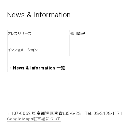
News & Information
spiral art gallery 名古屋
Spiral Rendezvous Store
松坂屋
グランスタ東京店
MoN Park Cafe by Spiral
プレスリリース
採用情報
MoN Shop by Spiral
MoN Kitchen by Spiral
インフォメーション
News & Information 一覧
〒107-0062 東京都港区南青山5-6-23
Tel. 03-3498-1171
Google Maps
駐車場について