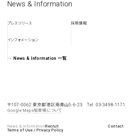
News & Information
spiral art gallery 名古屋
Spiral Rendezvous Store
松坂屋
プレスリリース
採用情報
グランスタ東京店
MoN Park Cafe by Spiral
MoN Shop by Spiral
インフォメーション
MoN Kitchen by Spiral
News & Information 一覧
〒107-0062 東京都港区南青山5-6-23
Tel. 03-3498-1171
Google Maps
駐車場について
News & Information
Recruit
Contact
Terms of Use / Privacy Policy