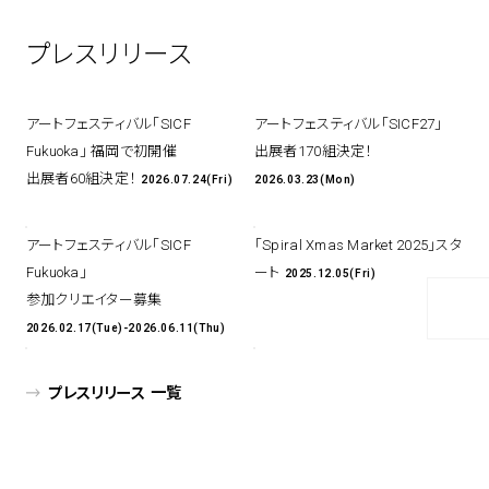
アトレ吉祥寺
プレスリリース
お問い合わせ
採用情報
KITTE丸の内
Spiral Print Collection
Spiral Schole
⼆⼦⽟川 Dogwood Plaza
スパイラルが推進するエデュケーシ
スパイラルが提案するオリジナルプ
アートフェスティバル「SICF
アートフェスティバル「SICF27」
ョンプログラム
リント作品
横浜赤レンガ倉庫
Fukuoka」 福岡で初開催
出展者170組決定！
ルクア⼤阪
Nail Salon
Café
3
4
出展者60組決定！
2026.07.24(Fri)
2026.03.23(Mon)
アートフェスティバル「SICF
「Spiral Xmas Market 2025」スタ
Fukuoka」
ート
2025.12.05(Fri)
Spiral Nail Salon 青山
Spiral Café 青山
参加クリエイター募集
Spiral Nail Salon NEWoMan
Spiral Garden 福岡ワンビル
2026.02.17(Tue)-2026.06.11(Thu)
⾼輪
CAFE AALTO 新丸ビル
naila 横浜ランドマーク
プレスリリース 一覧
naila 大宮そごう
Spiral Rendezvous
Others
3
Store
1