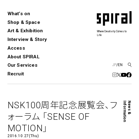
What’s on
Shop & Space
Art & Exhibition
Where Creativity Comes to
Life
Interview & Story
Spiral
Spiral Garden
3
Access
About SPIRAL
Our Services
JP
/
EN
アートプロジェクト・コーデ
Performance&Event
レンタルスペース
SPIRALのご紹介
Exhibition
会社概要
新卒採用
中途採用
ィネーション
Recruit
展覧会やイベント
演劇やダンス、ライブ公演、イベント
ショップ一覧
青山
など
フロアガイド
福岡ワンビル
History&Archive
建築について
新丸ビル
コンサルティング
商品開発
NSK100周年記念展覧会、フ
Information
News &
Spiral Hall
Spiral Market
6
アルバイト・その他
Art Projects
SICF
ォーラム 「SENSE OF
アートプロジェクト・イベント
若手作家の発掘・育成・支援を目的
MOTION」
とした
公募展形式のアートフェスティ
Spiral Annual Report
プレスリリース
バル
2016.10.27(Thu)
青山