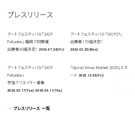
アトレ吉祥寺
プレスリリース
お問い合わせ
採用情報
KITTE丸の内
Spiral Print Collection
Spiral Schole
⼆⼦⽟川 Dogwood Plaza
スパイラルが推進するエデュケーシ
スパイラルが提案するオリジナルプ
アートフェスティバル「SICF
アートフェスティバル「SICF27」
ョンプログラム
リント作品
横浜赤レンガ倉庫
Fukuoka」 福岡で初開催
出展者170組決定！
ルクア⼤阪
Nail Salon
Café
3
4
出展者60組決定！
2026.07.24(Fri)
2026.03.23(Mon)
アートフェスティバル「SICF
「Spiral Xmas Market 2025」スタ
Fukuoka」
ート
2025.12.05(Fri)
Spiral Nail Salon 青山
Spiral Café 青山
参加クリエイター募集
Spiral Nail Salon NEWoMan
Spiral Garden 福岡ワンビル
2026.02.17(Tue)-2026.06.11(Thu)
⾼輪
CAFE AALTO 新丸ビル
naila 横浜ランドマーク
プレスリリース 一覧
naila 大宮そごう
Spiral Rendezvous
Others
3
Store
1