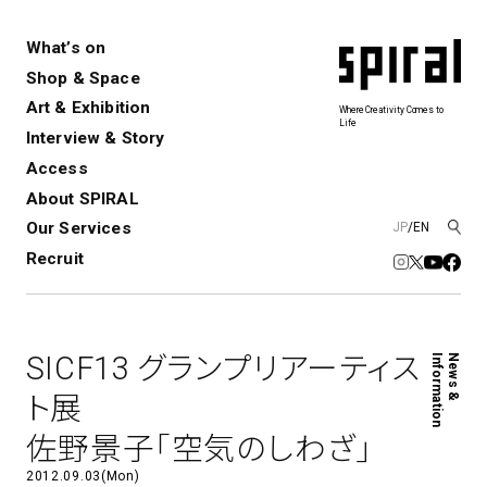
What’s on
Shop & Space
Art & Exhibition
Where Creativity Comes to
Life
Interview & Story
Spiral
Spiral Garden
3
Access
About SPIRAL
Our Services
JP
/
EN
アートプロジェクト・コーデ
Performance&Event
レンタルスペース
SPIRALのご紹介
Exhibition
会社概要
新卒採用
中途採用
ィネーション
Recruit
展覧会やイベント
演劇やダンス、ライブ公演、イベント
ショップ一覧
青山
など
フロアガイド
福岡ワンビル
History&Archive
建築について
新丸ビル
コンサルティング
商品開発
SICF13 グランプリアーティス
Information
News &
Spiral Hall
Spiral Market
6
アルバイト・その他
Art Projects
SICF
ト展
アートプロジェクト・イベント
若手作家の発掘・育成・支援を目的
佐野景子「空気のしわざ」
とした
公募展形式のアートフェスティ
Spiral Annual Report
プレスリリース
バル
2012.09.03(Mon)
青山