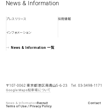
News & Information
spiral art gallery 名古屋
Spiral Rendezvous Store
松坂屋
プレスリリース
採用情報
グランスタ東京店
MoN Park Cafe by Spiral
MoN Shop by Spiral
インフォメーション
MoN Kitchen by Spiral
News & Information 一覧
〒107-0062 東京都港区南青山5-6-23
Tel. 03-3498-1171
Google Maps
駐車場について
News & Information
Recruit
Contact
Terms of Use / Privacy Policy