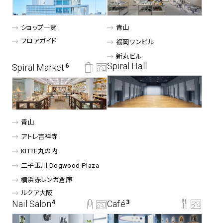
アトレ吉祥寺
お問い合わせ
採用情報
ショップ一覧
青山
KITTE丸の内
Spiral Print Collection
Spiral Schole
フロアガイド
福岡ワンビル
⼆⼦⽟川 Dogwood Plaza
スパイラルが推進するエデュケーシ
スパイラルが提案するオリジナルプ
新丸ビル
ョンプログラム
リント作品
横浜赤レンガ倉庫
Spiral Hall
Spiral Market
6
ルクア⼤阪
Nail Salon
Café
3
4
青山
Spiral Nail Salon 青山
Spiral Café 青山
アトレ吉祥寺
Spiral Nail Salon NEWoMan
Spiral Garden 福岡ワンビル
KITTE丸の内
⾼輪
CAFE AALTO 新丸ビル
⼆⼦⽟川 Dogwood Plaza
naila 横浜ランドマーク
横浜赤レンガ倉庫
naila 大宮そごう
ルクア⼤阪
Spiral Rendezvous
Others
3
Store
1
Nail Salon
Café
3
4