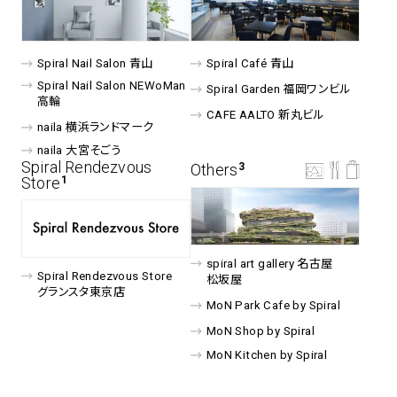
spiral art gallery 名古屋
Spiral Rendezvous Store
松坂屋
Spiral Nail Salon 青山
Spiral Café 青山
グランスタ東京店
Spiral Nail Salon NEWoMan
MoN Park Cafe by Spiral
Spiral Garden 福岡ワンビル
⾼輪
MoN Shop by Spiral
CAFE AALTO 新丸ビル
naila 横浜ランドマーク
MoN Kitchen by Spiral
naila 大宮そごう
Spiral Rendezvous
Others
3
Store
1
spiral art gallery 名古屋
Spiral Rendezvous Store
松坂屋
グランスタ東京店
MoN Park Cafe by Spiral
MoN Shop by Spiral
MoN Kitchen by Spiral