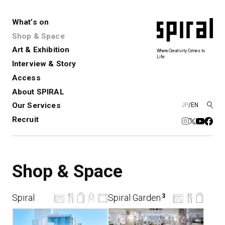
What’s on
Shop & Space
Art & Exhibition
Where Creativity Comes to
Life
Interview & Story
Spiral
Spiral Garden
3
Access
About SPIRAL
Our Services
JP
/
EN
アートプロジェクト・コーデ
Performance&Event
レンタルスペース
SPIRALのご紹介
Exhibition
会社概要
新卒採用
中途採用
ィネーション
Recruit
展覧会やイベント
演劇やダンス、ライブ公演、イベント
ショップ一覧
青山
など
フロアガイド
福岡ワンビル
History&Archive
建築について
新丸ビル
Shop & Space
コンサルティング
商品開発
Spiral Hall
Spiral Market
6
アルバイト・その他
Art Projects
SICF
アートプロジェクト・イベント
若手作家の発掘・育成・支援を目的
Spiral
Spiral Garden
3
とした
公募展形式のアートフェスティ
Spiral Annual Report
プレスリリース
バル
青山