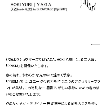
spiral art gallery 名古屋
Spiral Rendezvous Store
松坂屋
グランスタ東京店
MoN Park Cafe by Spiral
MoN Shop by Spiral
MoN Kitchen by Spiral
3/26よりショウケースではYAGA、AOKI YURI による二人展、
「PRISM」を開催いたします。
春の訪れ、やわらかな光の中で煌めく季節。
「PRISM」では、ユニークな魅力を持つ二つのアクセサリーブラ
ンドが集結。この特別な一週間で、新しい季節のための春の装
いをご提案いたします。
YAGA < ヤガ > デザイナー矢賀佑子による耐熱ガラスを使っ