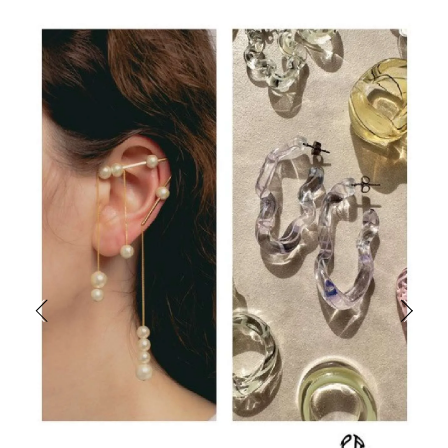
アトレ吉祥寺
お問い合わせ
採用情報
KITTE丸の内
Spiral Print Collection
Spiral Schole
⼆⼦⽟川 Dogwood Plaza
スパイラルが推進するエデュケーシ
スパイラルが提案するオリジナルプ
ョンプログラム
リント作品
横浜赤レンガ倉庫
ルクア⼤阪
Nail Salon
Café
3
4
Spiral Nail Salon 青山
Spiral Café 青山
Spiral Nail Salon NEWoMan
Spiral Garden 福岡ワンビル
⾼輪
CAFE AALTO 新丸ビル
naila 横浜ランドマーク
naila 大宮そごう
Spiral Rendezvous
Others
3
Store
1