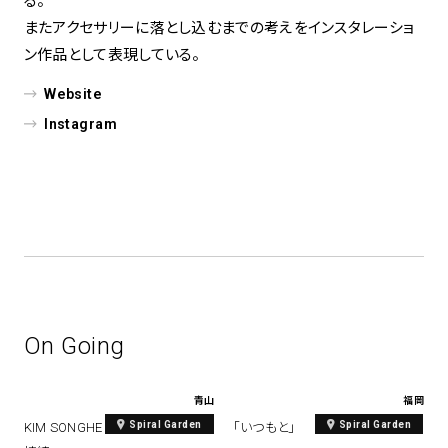
る。
またアクセサリーに落とし込むまでの考えをインスタレーショ
ン作品として表現している。
Website
Instagram
On Going
青山
福岡
Spiral Garden
Spiral Garden
KIM SONGHE EXHIBITION 『愛と
「いつもと」