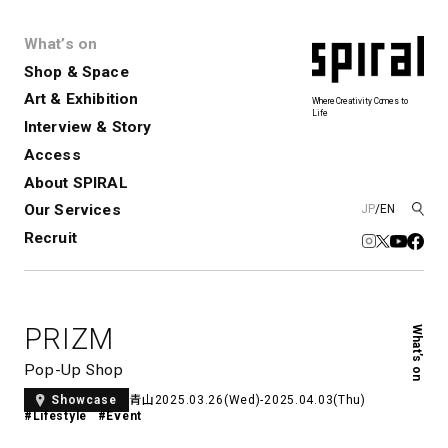
What’s on
Shop & Space
Art & Exhibition
Where Creativity Comes to
Life
Interview & Story
Spiral
Spiral Garden
3
Access
About SPIRAL
Our Services
JP
/
EN
アートプロジェクト・コーデ
Performance&Event
レンタルスペース
SPIRALのご紹介
Exhibition
会社概要
新卒採用
中途採用
ィネーション
Recruit
展覧会やイベント
演劇やダンス、ライブ公演、イベント
ショップ一覧
青山
など
フロアガイド
福岡ワンビル
History&Archive
建築について
新丸ビル
コンサルティング
商品開発
PRIZM
What’s on
Spiral Hall
Spiral Market
6
アルバイト・その他
Art Projects
SICF
Pop-Up Shop
アートプロジェクト・イベント
若手作家の発掘・育成・支援を目的
青山
2025.03.26(Wed)-2025.04.03(Thu)
Showcase
とした
公募展形式のアートフェスティ
Spiral Annual Report
プレスリリース
#Lifestyle
#Event
バル
青山