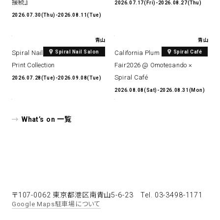
接続』
2026.07.17(Fri)-2026.08.27(Thu)
2026.07.30(Thu)-2026.08.11(Tue)
青山
青山
Spiral Nail Salon
Spiral Café
Spiral Nail Salon Art #14 Spiral
California Plum & Nectarine
Print Collection
Fair2026 @ Omotesando ×
Spiral Café
2026.07.28(Tue)-2026.09.08(Tue)
2026.08.08(Sat)-2026.08.31(Mon)
What’s on 一覧
〒107-0062 東京都港区南青山5-6-23
Tel. 03-3498-1171
Google Maps
駐車場について