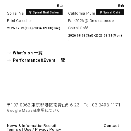
青山
青山
Spiral Nail Salon
Spiral Café
Spiral Nail Salon Art #14 Spiral
California Plum & Nectarine
Print Collection
Fair2026 @ Omotesando ×
Spiral Café
2026.07.28(Tue)-2026.09.08(Tue)
2026.08.08(Sat)-2026.08.31(Mon)
What’s on 一覧
Performance&Event 一覧
〒107-0062 東京都港区南青山5-6-23
Tel. 03-3498-1171
Google Maps
駐車場について
News & Information
Recruit
Contact
Terms of Use / Privacy Policy