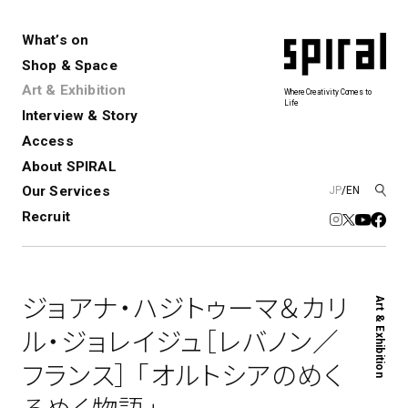
What’s on
Shop & Space
Art & Exhibition
Where Creativity Comes to
Life
Interview & Story
Spiral
Spiral Garden
3
Access
About SPIRAL
Our Services
JP
/
EN
アートプロジェクト・コーデ
Performance&Event
レンタルスペース
SPIRALのご紹介
Exhibition
会社概要
新卒採用
中途採用
ィネーション
Recruit
展覧会やイベント
演劇やダンス、ライブ公演、イベント
ショップ一覧
青山
など
フロアガイド
福岡ワンビル
History&Archive
建築について
新丸ビル
コンサルティング
商品開発
ジョアナ・ハジトゥーマ＆カリ
Art & Exhibition
Spiral Hall
Spiral Market
6
アルバイト・その他
Art Projects
SICF
ル・ジョレイジュ［レバノン／
アートプロジェクト・イベント
若手作家の発掘・育成・支援を目的
フランス］ 「オルトシアのめく
とした
公募展形式のアートフェスティ
Spiral Annual Report
プレスリリース
バル
青山