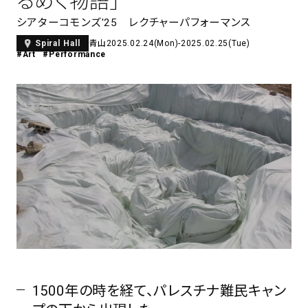
るめく物語」
アトレ吉祥寺
シアターコモンズ'25 レクチャーパフォーマンス
お問い合わせ
採用情報
KITTE丸の内
青山
2025.02.24(Mon)-2025.02.25(Tue)
Spiral Hall
Spiral Print Collection
Spiral Schole
#Art
#Performance
⼆⼦⽟川 Dogwood Plaza
スパイラルが推進するエデュケーシ
スパイラルが提案するオリジナルプ
ョンプログラム
リント作品
横浜赤レンガ倉庫
ルクア⼤阪
Nail Salon
Café
3
4
Spiral Nail Salon 青山
Spiral Café 青山
Spiral Nail Salon NEWoMan
Spiral Garden 福岡ワンビル
⾼輪
CAFE AALTO 新丸ビル
naila 横浜ランドマーク
naila 大宮そごう
Spiral Rendezvous
Others
3
Store
1
1500年の時を経て、パレスチナ難民キャン