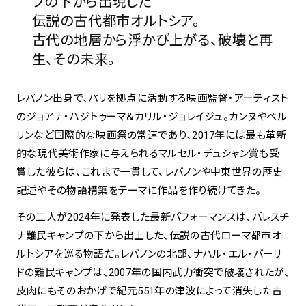
プの下から出現した
伝説の古代都市オルトシア。
spiral art gallery 名古屋
古代の地層から浮かび上がる、破壊と再
Spiral Rendezvous Store
松坂屋
生、その未来。
グランスタ東京店
MoN Park Cafe by Spiral
MoN Shop by Spiral
レバノン出身で、パリを拠点に活動する映画監督・アーティスト
MoN Kitchen by Spiral
のジョアナ・ハジトゥーマ＆カリル・ジョレイジュ。カンヌやベル
リンなど国際的な映画祭の常連であり、2017年には最も革新
的な現代美術作家に与えられるマルセル・デュシャン賞も受
賞した彼らは、これまで一貫して、レバノンや中東世界の歴史
記述やその物語構築をテーマに作品を作り続けてきた。
その二人が2024年に発表した最新パフォーマンスは、パレスチ
ナ難民キャンプの下から出土した、伝説の古代ローマ都市オ
ルトシアを巡る物語だ。レバノンの北部、ナハル・エル・バーリ
ドの難民キャンプは、2007年の国内武力衝突で破壊されたが、
皮肉にもそのおかげで紀元551年の津波によって消失した古