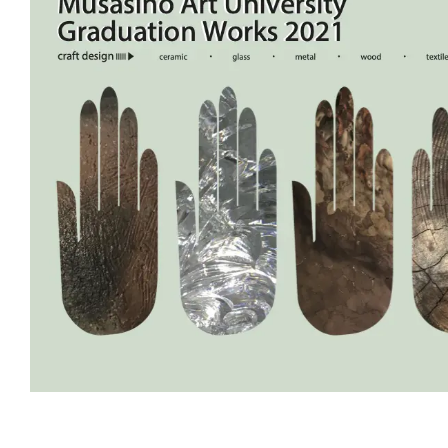
新丸ビル
3
4
Nail Salon
Café
Spiral Annual Report
Spiral Print
Spiral Schole
スパイラル
スパイラルが推進するエデュケーションプログラム
Spiral Nail Salon
Spiral Nail Salon
Spiral C
NEWoMan ⾼輪
青山
CAFE A
naila 横浜ランド
naila 大宮そごう
ビル
マーク
プレスリリ