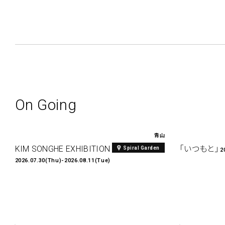
On Going
青山
KIM SONGHE EXHIBITION 『愛と接続』
「いつもと」
Spiral Garden
2
2026.07.30(Thu)-2026.08.11(Tue)