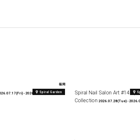
福岡
Spiral Nail Salon Art #14 Spir
Spiral Garden
S
026.07.17(Fri)-2026.08.27(Thu)
Collection
2026.07.28(Tue)-2026.