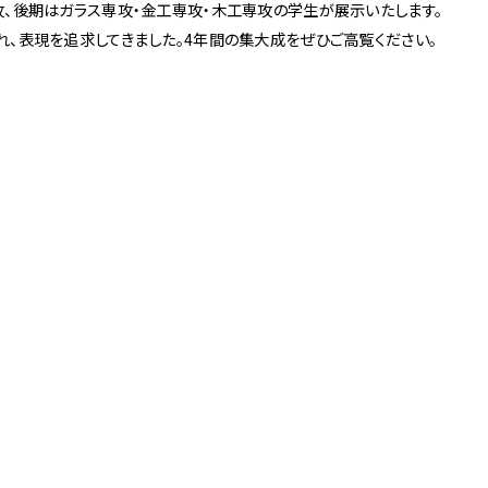
攻、後期はガラス専攻・金工専攻・木工専攻の学生が展示いたします。
3
Others
、表現を追求してきました。4年間の集大成をぜひご高覧ください。
お問い合わせ
京店
spiral art gallery 名古
MoN Park Cafe by
屋松坂屋
Spiral
MoN Kitchen by
MoN Shop by Spiral
Spiral