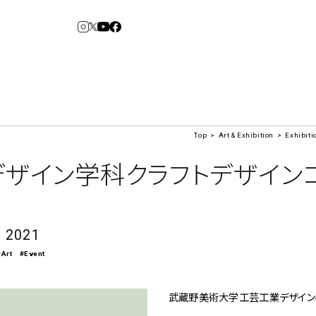
Top
Art & Exhibition
Exhibiti
3
6
arden
Spiral Market
ザイン学科クラフトデザインコ
アルバイト・その他
コンサルティング
建築について
s 2021
#Art
#Event
アトレ吉祥寺
青山
⼆⼦⽟川 Dogwood
KITTE丸の内
横浜赤レンガ倉
Art Projects
ルクア⼤阪
ジェクト・コーディネーション
e&Event
武蔵野美術大学工芸工業デザイン学
庫
福岡ワンビル
アートプロジェクト・イベント
、ライブ公演、イベントなど