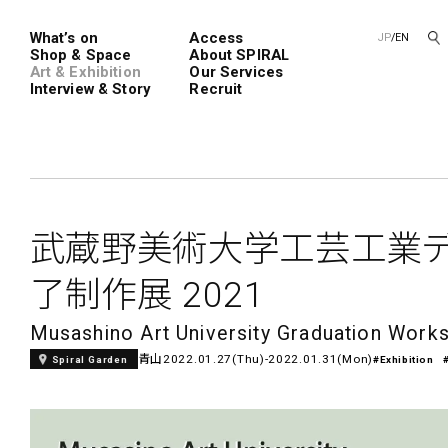
What’s on
Access
JP
/
EN
Shop & Space
About SPIRAL
Art & Exhibition
Our Services
Interview & Story
Recruit
Spiral
Spiral G
武蔵野美術大学工芸工業デ
了制作展 2021
レンタルスペース
SPIRALのご紹介
新卒採用
会社概要
中途採用
Musashino Art University Graduation Work
青山
2022.01.27(Thu)-2022.01.31(Mon)
Spiral Garden
#Exhibition
ショップ一覧
フロアガイド
アートプロ
Performanc
Exhibition
青山
展覧会やイベント
演劇やダンス