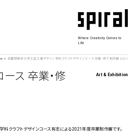
Where Creativity Comes to
Life
on
武蔵野美術大学工芸工業デザイン学科クラフトデザインコース 卒業・修了制作展 2021
Spiral Hall
ース 卒業・修
Art & Exhibition
SICF
商品開発
若手作家の発掘・育成・支援を目的とした
公募展形式のアートフェスティバル
History&Archive
 Plaza
科クラフトデザインコース有志による2021年度卒業制作展です。