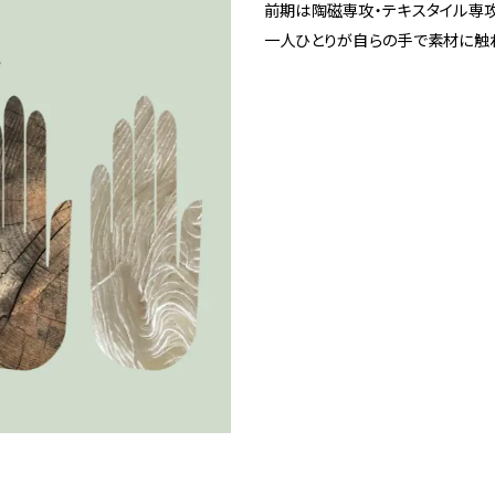
前期は陶磁専攻・テキスタイル専
1
Spiral Rendezvous Store
一人ひとりが自らの手で素材に触れ
採用情報
 Collection
が提案するオリジナルプリント作品
Spiral Rendezvous Store グランスタ東
Spiral Garden 福岡ワン
afé 青山
ビル
ALTO 新丸
ース