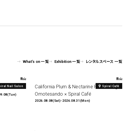
What’s on 一覧
Exhibition 一覧
レンタルスペース 一覧
青山
青山
al Print
California Plum & Nectarine Fair2026 @
piral Nail Salon
Spiral Café
Omotesando × Spiral Café
09.08(Tue)
2026.08.08(Sat)-2026.08.31(Mon)