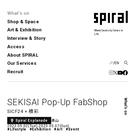
What’s on
Shop & Space
Art & Exhibition
Where Creativity Comes to
Life
Interview & Story
Spiral
Spiral Garden
3
Access
About SPIRAL
Our Services
JP
/
EN
アートプロジェクト・コーデ
Performance&Event
レンタルスペース
SPIRALのご紹介
Exhibition
会社概要
新卒採用
中途採用
ィネーション
Recruit
展覧会やイベント
演劇やダンス、ライブ公演、イベント
ショップ一覧
青山
など
フロアガイド
福岡ワンビル
History&Archive
建築について
新丸ビル
コンサルティング
商品開発
SEKISAI Pop-Up FabShop
What’s on
Spiral Hall
Spiral Market
6
アルバイト・その他
Art Projects
SICF
SICF24 × 積彩
アートプロジェクト・イベント
若手作家の発掘・育成・支援を目的
青山
Spiral Esplanade
とした
公募展形式のアートフェスティ
Spiral Annual Report
プレスリリース
2023.05.02(Tue)-2023.05.07(Sun)
バル
#Lifestyle
#Exhibition
#Art
#Event
青山