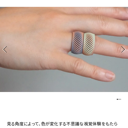
アトレ吉祥寺
お問い合わせ
採用情報
KITTE丸の内
Spiral Print Collection
Spiral Schole
⼆⼦⽟川 Dogwood Plaza
スパイラルが推進するエデュケーシ
スパイラルが提案するオリジナルプ
ョンプログラム
リント作品
横浜赤レンガ倉庫
ルクア⼤阪
Nail Salon
Café
3
4
Spiral Nail Salon 青山
Spiral Café 青山
Spiral Nail Salon NEWoMan
Spiral Garden 福岡ワンビル
⾼輪
CAFE AALTO 新丸ビル
naila 横浜ランドマーク
naila 大宮そごう
Spiral Rendezvous
Others
3
Store
1
見る角度によって、色が変化する不思議な視覚体験をもたら