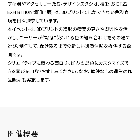
す花器やアクセサリーたち。デザインスタジオ、積彩（SICF22
EXHIBITION部門出展）は、3Dプリントでしかできない色彩表
spiral art gallery 名古屋
Spiral Rendezvous Store
現を日々探求しています。
松坂屋
グランスタ東京店
本イベントは、3Dプリントの造形の精度の高さや即興性を活
MoN Park Cafe by Spiral
かし、ユーザーが作品に使われる色の組み合わせをその場で
MoN Shop by Spiral
選び、制作して、受け取るまでの新しい購買体験を提供する企
MoN Kitchen by Spiral
画です。
クリエイティブに関わる面白さ、好みの配色にカスタマイズで
きる喜びを、ぜひお愉しみください。なお、体験なしの通常の作
品販売も実施します。
開催概要