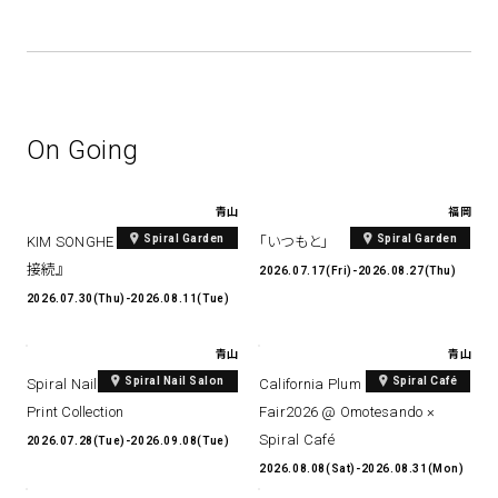
On Going
青山
福岡
Spiral Garden
Spiral Garden
KIM SONGHE EXHIBITION 『愛と
「いつもと」
接続』
2026.07.17(Fri)-2026.08.27(Thu)
2026.07.30(Thu)-2026.08.11(Tue)
青山
青山
Spiral Nail Salon
Spiral Café
Spiral Nail Salon Art #14 Spiral
California Plum & Nectarine
Print Collection
Fair2026 @ Omotesando ×
Spiral Café
2026.07.28(Tue)-2026.09.08(Tue)
2026.08.08(Sat)-2026.08.31(Mon)