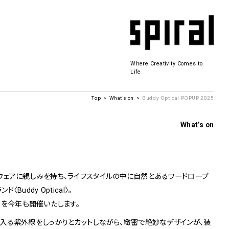
Where Creativity Comes to
Life
Top
What’s on
Buddy Optical POPUP 2025
Spiral Hall
What’s on
SICF
商品開発
若手作家の発掘・育成・支援を目的とした
ウェアに親しみを持ち、ライフスタイルの中に自然とあるワードローブ
公募展形式のアートフェスティバル
uddy Optical〉。
History&Archive
 Plaza
Pを今年も開催いたします。
入る紫外線をしっかりとカットしながら、緻密で絶妙なデザインが、装