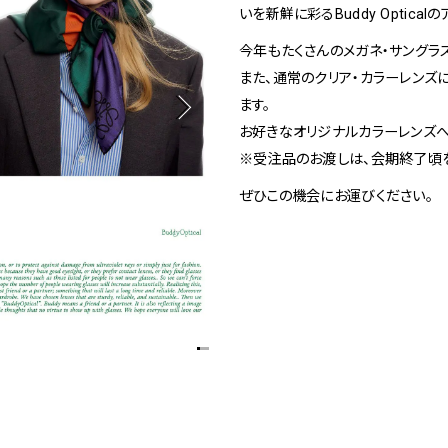
1
いを新鮮に彩るBuddy Optical
Spiral Rendezvous Store
今年もたくさんのメガネ・サングラ
また、通常のクリア・カラーレンズ
ます。
採用情報
 Collection
お好きなオリジナルカラーレンズへ
が提案するオリジナルプリント作品
※受注品のお渡しは、会期終了頃を
Spiral Rendezvous Store グランスタ東
Spiral Garden 福岡ワン
afé 青山
ビル
ぜひこの機会にお運びください。
ALTO 新丸
ース