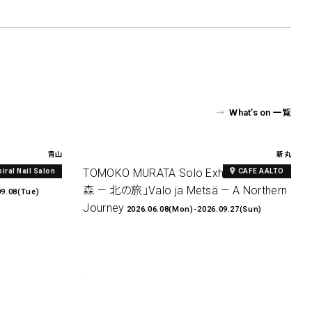
What’s on 一覧
青山
新丸
al Print
TOMOKO MURATA Solo Exhibition「光と
piral Nail Salon
CAFE AALTO
森 — 北の旅」Valo ja Metsä — A Northern
09.08(Tue)
Journey
2026.06.08(Mon)-2026.09.27(Sun)