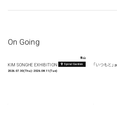
On Going
青山
KIM SONGHE EXHIBITION 『愛と接続』
「いつもと」
Spiral Garden
2
2026.07.30(Thu)-2026.08.11(Tue)