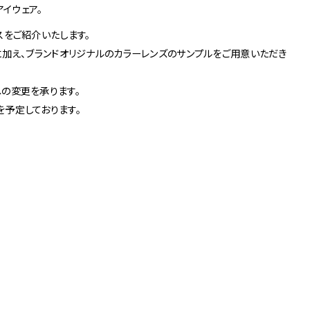
のアイウェア。
3
Others
スをご紹介いたします。
お問い合わせ
に加え、ブランドオリジナルのカラーレンズのサンプルをご用意いただき
の変更を承ります。
予定しております。
京店
spiral art gallery 名古
MoN Park Cafe by
屋松坂屋
Spiral
MoN Kitchen by
MoN Shop by Spiral
Spiral