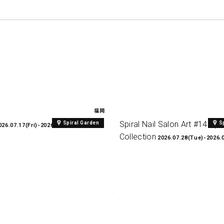
福岡
Spiral Nail Salon Art #14 Spir
Spiral Garden
S
026.07.17(Fri)-2026.08.27(Thu)
Collection
2026.07.28(Tue)-2026.