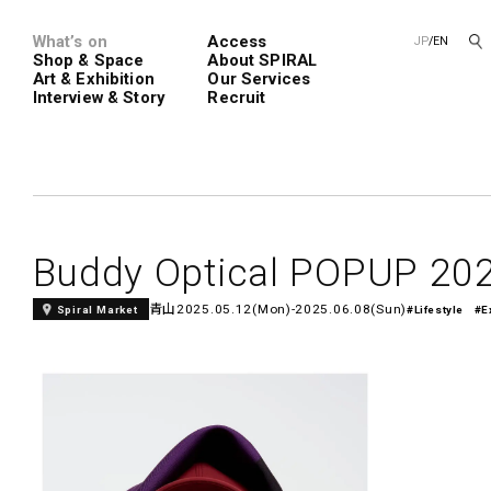
What’s on
Access
JP
/
EN
Shop & Space
About SPIRAL
Art & Exhibition
Our Services
Interview & Story
Recruit
Spiral
Spiral G
Buddy Optical POPUP 20
青山
2025.05.12(Mon)-2025.06.08(Sun)
Spiral Market
#Lifestyle
#E
レンタルスペース
SPIRALのご紹介
新卒採用
会社概要
中途採用
ショップ一覧
フロアガイド
アートプロ
Performanc
Exhibition
青山
展覧会やイベント
演劇やダンス