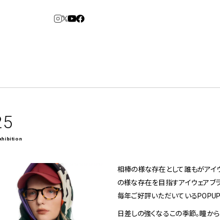
3
6
arden
Spiral Market
25
xhibition
アルバイト・その他
コンサルティング
建築について
相棒の様な存在として誰もがアイ
アトレ吉祥寺
青山
の様な存在を目指すアイウェアブランド〈B
⼆⼦⽟川 Dogwood
KITTE丸の内
毎年ご好評いただいているPOPU
横浜赤レンガ倉
Art Projects
ルクア⼤阪
ジェクト・コーディネーション
e&Event
庫
福岡ワンビル
アートプロジェクト・イベント
日差しの強くなるこの季節。瞳から
、ライブ公演、イベントなど