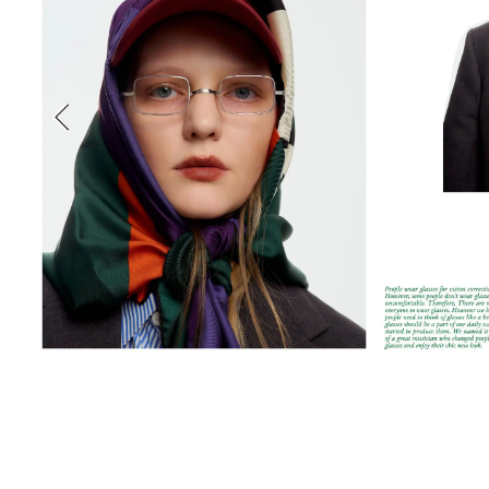
新丸ビル
3
4
Nail Salon
Café
Spiral Annual Report
Spiral Print
Spiral Schole
スパイラル
スパイラルが推進するエデュケーションプログラム
Spiral Nail Salon
Spiral Nail Salon
Spiral C
NEWoMan ⾼輪
青山
CAFE A
naila 横浜ランド
naila 大宮そごう
ビル
マーク
プレスリリ