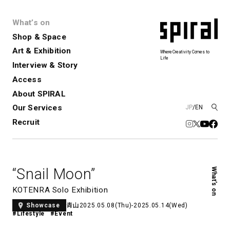
What’s on
Shop & Space
Art & Exhibition
Where Creativity Comes to
Life
Interview & Story
Spiral
Spiral Garden
3
Access
About SPIRAL
Our Services
JP
/
EN
アートプロジェクト・コーデ
Performance&Event
レンタルスペース
SPIRALのご紹介
Exhibition
会社概要
新卒採用
中途採用
ィネーション
Recruit
展覧会やイベント
演劇やダンス、ライブ公演、イベント
ショップ一覧
青山
など
フロアガイド
福岡ワンビル
History&Archive
建築について
新丸ビル
コンサルティング
商品開発
“Snail Moon”
What’s on
Spiral Hall
Spiral Market
6
アルバイト・その他
Art Projects
SICF
KOTENRA Solo Exhibition
アートプロジェクト・イベント
若手作家の発掘・育成・支援を目的
青山
2025.05.08(Thu)-2025.05.14(Wed)
Showcase
とした
公募展形式のアートフェスティ
Spiral Annual Report
プレスリリース
#Lifestyle
#Event
バル
青山