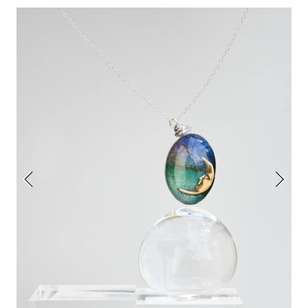
アトレ吉祥寺
お問い合わせ
採用情報
KITTE丸の内
Spiral Print Collection
Spiral Schole
⼆⼦⽟川 Dogwood Plaza
スパイラルが推進するエデュケーシ
スパイラルが提案するオリジナルプ
ョンプログラム
リント作品
横浜赤レンガ倉庫
ルクア⼤阪
Nail Salon
Café
3
4
Spiral Nail Salon 青山
Spiral Café 青山
Spiral Nail Salon NEWoMan
Spiral Garden 福岡ワンビル
⾼輪
CAFE AALTO 新丸ビル
naila 横浜ランドマーク
naila 大宮そごう
Spiral Rendezvous
Others
3
Store
1