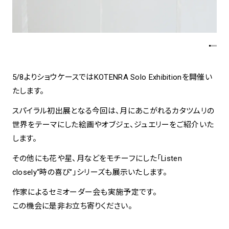
spiral art gallery 名古屋
Spiral Rendezvous Store
松坂屋
グランスタ東京店
MoN Park Cafe by Spiral
MoN Shop by Spiral
5/8よりショウケースではKOTENRA Solo Exhibitionを開催い
MoN Kitchen by Spiral
たします。
スパイラル初出展となる今回は、月にあこがれるカタツムリの
世界をテーマにした絵画やオブジェ、ジュエリーをご紹介いた
します。
その他にも花や星、月などをモチーフにした「Listen
closely“時の喜び”」シリーズも展示いたします。
作家によるセミオーダー会も実施予定です。
この機会に是非お立ち寄りください。