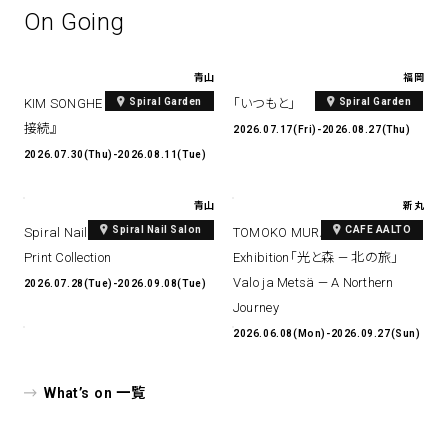
On Going
青山
福岡
Spiral Garden
Spiral Garden
KIM SONGHE EXHIBITION 『愛と
「いつもと」
接続』
2026.07.17(Fri)-2026.08.27(Thu)
2026.07.30(Thu)-2026.08.11(Tue)
青山
新丸
Spiral Nail Salon
CAFE AALTO
Spiral Nail Salon Art #14 Spiral
TOMOKO MURATA Solo
Print Collection
Exhibition「光と森 — 北の旅」
Valo ja Metsä — A Northern
2026.07.28(Tue)-2026.09.08(Tue)
Journey
2026.06.08(Mon)-2026.09.27(Sun)
What’s on 一覧