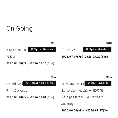
On Going
青山
福岡
Spiral Garden
Spiral Garden
KIM SONGHE EXHIBITION 『愛と
「いつもと」
接続』
2026.07.17(Fri)-2026.08.27(Thu)
2026.07.30(Thu)-2026.08.11(Tue)
青山
新丸
Spiral Nail Salon
CAFE AALTO
Spiral Nail Salon Art #14 Spiral
TOMOKO MURATA Solo
Print Collection
Exhibition「光と森 — 北の旅」
Valo ja Metsä — A Northern
2026.07.28(Tue)-2026.09.08(Tue)
Journey
2026.06.08(Mon)-2026.09.27(Sun)