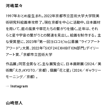
河嶋菜々
1997年おとめ座生まれ。2022年京都市立芸術大学大学院美
術研究科絵画専攻修了。現在京都を中心に活動中。日本画材
を用いて、庭の風景や草花たちの繋がりを描く。近年は、それ
らと星や宇宙の繋がりとの関連を見出し、絵画を制作する。 主
な受賞歴に、2023年「第一回ヨロコビto公募展 “ライフアート
アワード”」大賞、2022年「SICF24 EXHIBITION部門」デイリー
アート賞、「京都市立芸術大学
作品展」同窓会賞など。主な展覧会に、日本画新展（2024／美
術館「えき」KYOTO／京都）、個展「花と星」（2024／ギャラリー
モーニング／京都）。
Instagram
山崎悠人