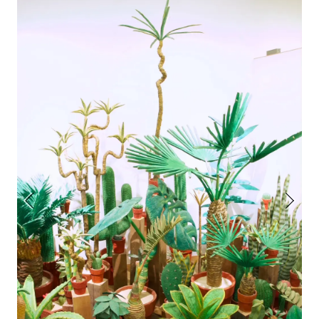
アトレ吉祥寺
お問い合わせ
採用情報
KITTE丸の内
Spiral Print Collection
Spiral Schole
⼆⼦⽟川 Dogwood Plaza
スパイラルが推進するエデュケーシ
スパイラルが提案するオリジナルプ
ョンプログラム
リント作品
横浜赤レンガ倉庫
ルクア⼤阪
Nail Salon
Café
3
4
Spiral Nail Salon 青山
Spiral Café 青山
Spiral Nail Salon NEWoMan
Spiral Garden 福岡ワンビル
⾼輪
CAFE AALTO 新丸ビル
naila 横浜ランドマーク
naila 大宮そごう
Spiral Rendezvous
Others
3
Store
1