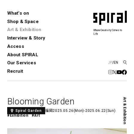
What’s on
Shop & Space
Art & Exhibition
Where Creativity Comes to
Life
Interview & Story
Spiral
Spiral Garden
3
Access
About SPIRAL
Our Services
JP
/
EN
アートプロジェクト・コーデ
Performance&Event
レンタルスペース
SPIRALのご紹介
Exhibition
会社概要
新卒採用
中途採用
ィネーション
Recruit
展覧会やイベント
演劇やダンス、ライブ公演、イベント
ショップ一覧
青山
など
フロアガイド
福岡ワンビル
History&Archive
建築について
新丸ビル
コンサルティング
商品開発
Blooming Garden
Art & Exhibition
Spiral Hall
Spiral Market
6
アルバイト・その他
Art Projects
SICF
福岡
2025.05.26(Mon)-2025.06.22(Sun)
Spiral Garden
アートプロジェクト・イベント
若手作家の発掘・育成・支援を目的
#Exhibition
#Art
とした
公募展形式のアートフェスティ
Spiral Annual Report
プレスリリース
バル
青山