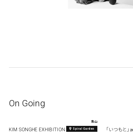
On Going
青山
KIM SONGHE EXHIBITION 『愛と接続』
「いつもと」
Spiral Garden
2