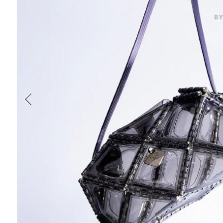
新丸ビル
3
4
Nail Salon
Café
Spiral Annual Report
Spiral Print
Spiral Schole
スパイラル
スパイラルが推進するエデュケーションプログラム
Spiral Nail Salon
Spiral Nail Salon
Spiral C
NEWoMan ⾼輪
青山
CAFE A
naila 横浜ランド
naila 大宮そごう
ビル
マーク
プレスリリ