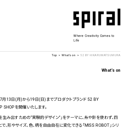
Where Creativity Comes to
Life
Top
What’s on
52 BY HIKARUMATSUMURA
Spiral Hall
What’s on
SICF
商品開発
若手作家の発掘・育成・支援を目的とした
7月13日(月)から19日(日)までプロダクトブランド 52 BY
公募展形式のアートフェスティバル
 UP SHOPを開催いたします。
History&Archive
 Plaza
を生み出すための“実験的デザイン”」をテーマに、糸や針を使わず、四
、形やサイズ、色、柄を自由自在に変化できる「MISS ROBOT」シリ