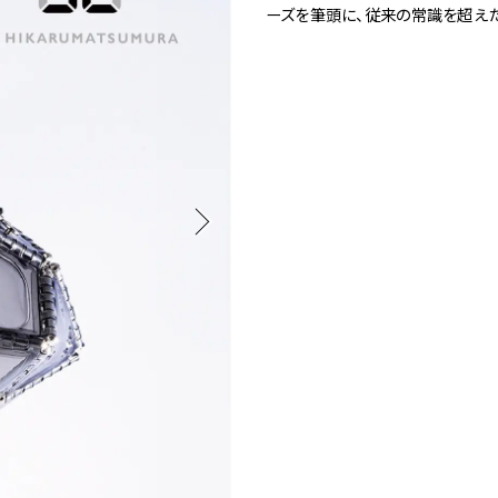
1
ーズを筆頭に、従来の常識を超え
Spiral Rendezvous Store
採用情報
 Collection
が提案するオリジナルプリント作品
Spiral Rendezvous Store グランスタ東
Spiral Garden 福岡ワン
afé 青山
ビル
ALTO 新丸
ース