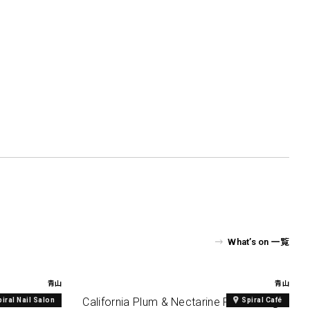
What’s on 一覧
青山
青山
al Print
California Plum & Nectarine Fair2026 @
piral Nail Salon
Spiral Café