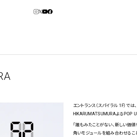
3
6
arden
Spiral Market
RA
アルバイト・その他
コンサルティング
建築について
エントランス（スパイラル 1F）では、
アトレ吉祥寺
青山
HIKARUMATSUMURAよるPOP
⼆⼦⽟川 Dogwood
KITTE丸の内
「誰もみたことがない、新しい価値
横浜赤レンガ倉
Art Projects
ルクア⼤阪
ジェクト・コーディネーション
e&Event
庫
福岡ワンビル
アートプロジェクト・イベント
角いモジュールを組み合わせることで
、ライブ公演、イベントなど