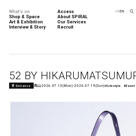
What’s on
Access
JP
/
EN
Shop & Space
About SPIRAL
Art & Exhibition
Our Services
Interview & Story
Recruit
Spiral
Spiral G
52 BY HIKARUMATSUMU
青山
2026.07.13(Mon)-2026.07.19(Sun)
Entrance
#Lifestyle
#Event
レンタルスペース
SPIRALのご紹介
新卒採用
会社概要
中途採用
ショップ一覧
フロアガイド
アートプロ
Performanc
Exhibition
青山
展覧会やイベント
演劇やダンス