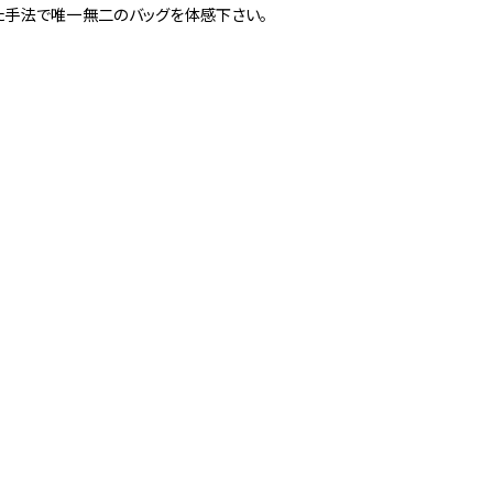
た手法で唯一無二のバッグを体感下さい。
3
Others
お問い合わせ
京店
spiral art gallery 名古
MoN Park Cafe by
屋松坂屋
Spiral
MoN Kitchen by
MoN Shop by Spiral
Spiral