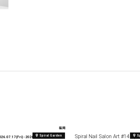
福岡
Spiral Nail Salon Art #14 Spir
Spiral Garden
S
026.07.17(Fri)-2026.08.27(Thu)