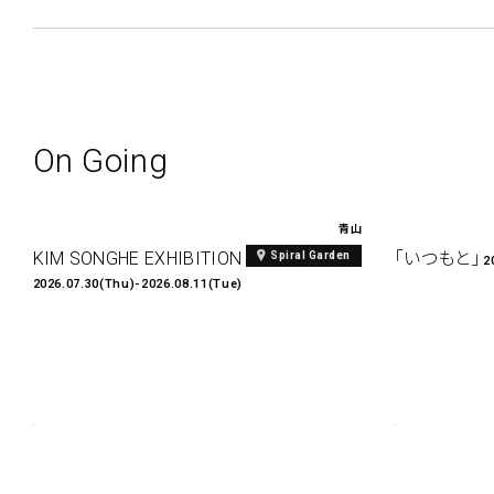
On Going
青山
KIM SONGHE EXHIBITION 『愛と接続』
「いつもと」
Spiral Garden
2
2026.07.30(Thu)-2026.08.11(Tue)