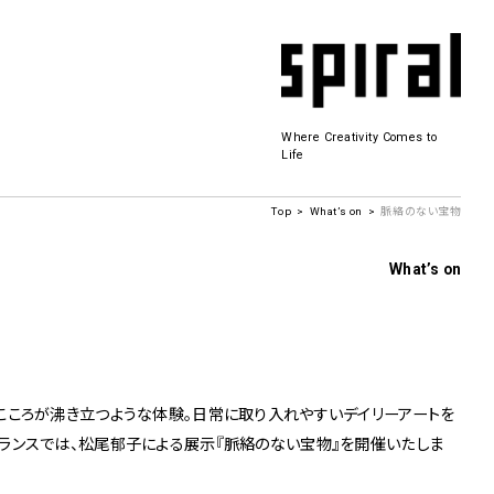
Where Creativity Comes to
Life
Top
What’s on
脈絡のない宝物
Spiral Hall
What’s on
SICF
商品開発
若手作家の発掘・育成・支援を目的とした
公募展形式のアートフェスティバル
こころが沸き立つような体験。日常に取り入れやすいデイリーアートを
History&Archive
 Plaza
ランスでは、松尾郁子による展示『脈絡のない宝物』を開催いたしま