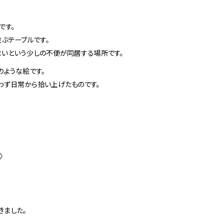
3
Others
です。
お問い合わせ
並ぶテーブルです。
ないという少しの不便が同居する場所です。
のような絵です。
京店
わず日常から拾い上げたものです。
spiral art gallery 名古
MoN Park Cafe by
屋松坂屋
Spiral
MoN Kitchen by
MoN Shop by Spiral
Spiral
〉
きました。