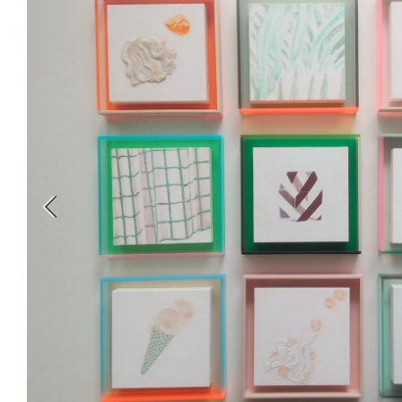
新丸ビル
3
4
Nail Salon
Café
Spiral Annual Report
Spiral Print
Spiral Schole
スパイラル
スパイラルが推進するエデュケーションプログラム
Spiral Nail Salon
Spiral Nail Salon
Spiral C
NEWoMan ⾼輪
青山
CAFE A
naila 横浜ランド
naila 大宮そごう
ビル
マーク
プレスリリ