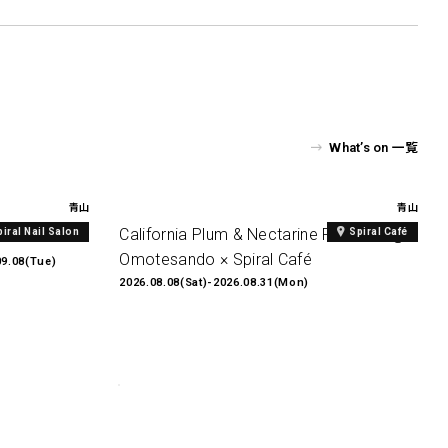
What’s on 一覧
青山
青山
al Print
California Plum & Nectarine Fair2026 @
piral Nail Salon
Spiral Café
Omotesando × Spiral Café
09.08(Tue)
2026.08.08(Sat)-2026.08.31(Mon)