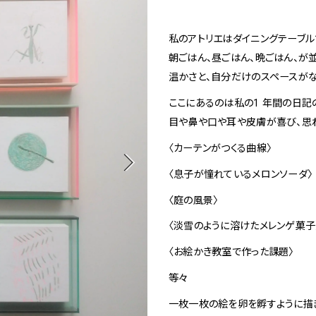
1
Spiral Rendezvous Store
私のアトリエはダイニングテーブル
朝ごはん、昼ごはん、晩ごはん、が
温かさと、自分だけのスペースが
採用情報
 Collection
ここにあるのは私の1 年間の日記
が提案するオリジナルプリント作品
Spiral Rendezvous Store グランスタ東
目や鼻や口や耳や皮膚が喜び、思
Spiral Garden 福岡ワン
afé 青山
ビル
〈カーテンがつくる曲線〉
ALTO 新丸
ース
〈息子が憧れているメロンソーダ〉
〈庭の風景〉
〈淡雪のように溶けたメレンゲ菓子
〈お絵かき教室で作った課題〉
等々
一枚一枚の絵を卵を孵すように描