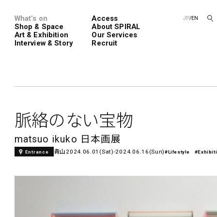
What’s on
Access
JP
/
EN
Shop & Space
About SPIRAL
Art & Exhibition
Our Services
Interview & Story
Recruit
Spiral
Spiral G
脈絡のない宝物
matsuo ikuko 日本画展
青山
2024.06.01(Sat)-2024.06.16(Sun)
Entrance
#Lifestyle
#Exhibit
レンタルスペース
SPIRALのご紹介
新卒採用
会社概要
中途採用
ショップ一覧
フロアガイド
アートプロ
Performanc
Exhibition
青山
展覧会やイベント
演劇やダンス