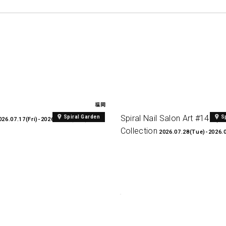
福岡
Spiral Nail Salon Art #14 Spir
Spiral Garden
S
026.07.17(Fri)-2026.08.27(Thu)
Collection
2026.07.28(Tue)-2026.