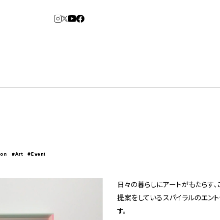
3
6
arden
Spiral Market
ion
#Art
#Event
アルバイト・その他
コンサルティング
建築について
アトレ吉祥寺
青山
日々の暮らしにアートがもたらす、
⼆⼦⽟川 Dogwood
KITTE丸の内
提案をしているスパイラルのエント
横浜赤レンガ倉
Art Projects
ルクア⼤阪
ジェクト・コーディネーション
e&Event
庫
福岡ワンビル
す。
アートプロジェクト・イベント
、ライブ公演、イベントなど