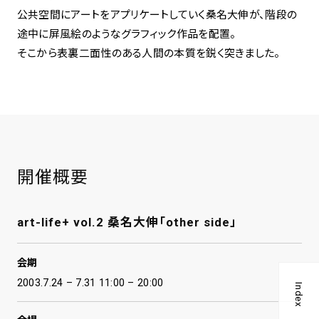
公共空間にアートをアプリケートしていく桑名大伸が、階段の
途中に屏風絵のようなグラフィック作品を配置。
spiral art gallery 名古屋
Spiral Rendezvous Store
松坂屋
そこから表裏二面性のある人間の本質を鋭く突きました。
グランスタ東京店
MoN Park Cafe by Spiral
MoN Shop by Spiral
MoN Kitchen by Spiral
開催概要
art-life+ vol.2 桑名大伸「other side」
会期
2003.7.24 – 7.31 11:00 – 20:00
Index