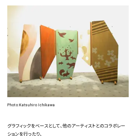
アトレ吉祥寺
お問い合わせ
採用情報
KITTE丸の内
Spiral Print Collection
Spiral Schole
⼆⼦⽟川 Dogwood Plaza
スパイラルが推進するエデュケーシ
スパイラルが提案するオリジナルプ
ョンプログラム
リント作品
横浜赤レンガ倉庫
ルクア⼤阪
Nail Salon
Café
3
4
Spiral Nail Salon 青山
Spiral Café 青山
Spiral Nail Salon NEWoMan
Spiral Garden 福岡ワンビル
⾼輪
CAFE AALTO 新丸ビル
naila 横浜ランドマーク
Photo:Katsuhiro Ichikawa
naila 大宮そごう
Spiral Rendezvous
Others
3
Store
1
グラフィックをベースとして、他のアーティストとのコラボレー
ションを行ったり、