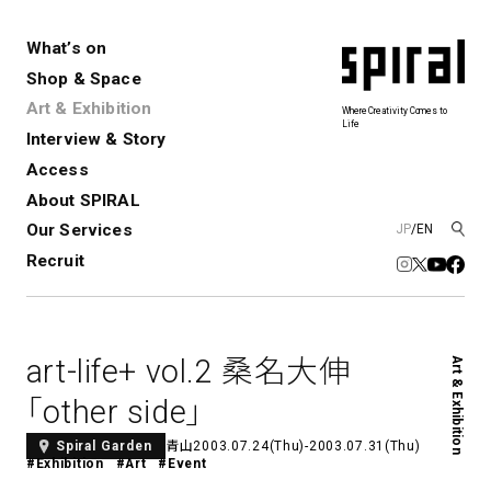
What’s on
Shop & Space
Art & Exhibition
Where Creativity Comes to
Life
Interview & Story
Spiral
Spiral Garden
3
Access
About SPIRAL
Our Services
JP
/
EN
アートプロジェクト・コーデ
Performance&Event
レンタルスペース
SPIRALのご紹介
Exhibition
会社概要
新卒採用
中途採用
ィネーション
Recruit
展覧会やイベント
演劇やダンス、ライブ公演、イベント
ショップ一覧
青山
など
フロアガイド
福岡ワンビル
History&Archive
建築について
新丸ビル
コンサルティング
商品開発
art-life+ vol.2 桑名大伸
Art & Exhibition
Spiral Hall
Spiral Market
6
アルバイト・その他
Art Projects
SICF
「other side」
アートプロジェクト・イベント
若手作家の発掘・育成・支援を目的
とした
公募展形式のアートフェスティ
Spiral Annual Report
プレスリリース
青山
2003.07.24(Thu)-2003.07.31(Thu)
Spiral Garden
#Exhibition
#Art
#Event
バル
青山