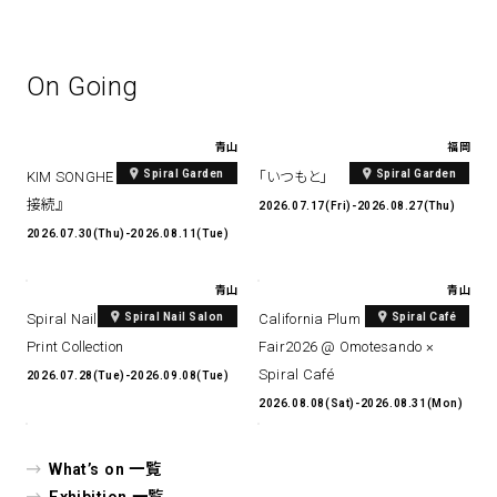
On Going
青山
福岡
Spiral Garden
Spiral Garden
KIM SONGHE EXHIBITION 『愛と
「いつもと」
接続』
2026.07.17(Fri)-2026.08.27(Thu)
2026.07.30(Thu)-2026.08.11(Tue)
青山
青山
Spiral Nail Salon
Spiral Café
Spiral Nail Salon Art #14 Spiral
California Plum & Nectarine
Print Collection
Fair2026 @ Omotesando ×
Spiral Café
2026.07.28(Tue)-2026.09.08(Tue)
2026.08.08(Sat)-2026.08.31(Mon)
What’s on 一覧