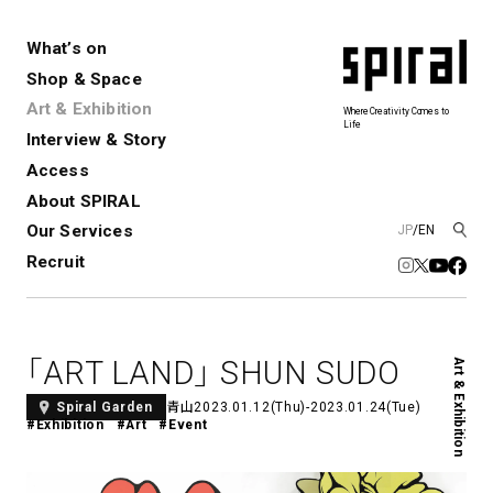
What’s on
Shop & Space
Art & Exhibition
Where Creativity Comes to
Life
Interview & Story
Spiral
Spiral Garden
3
Access
About SPIRAL
Our Services
JP
/
EN
アートプロジェクト・コーデ
Performance&Event
レンタルスペース
SPIRALのご紹介
Exhibition
会社概要
新卒採用
中途採用
ィネーション
Recruit
展覧会やイベント
演劇やダンス、ライブ公演、イベント
ショップ一覧
青山
など
フロアガイド
福岡ワンビル
History&Archive
建築について
新丸ビル
コンサルティング
商品開発
「ART LAND」 SHUN SUDO
Art & Exhibition
Spiral Hall
Spiral Market
6
アルバイト・その他
Art Projects
SICF
青山
2023.01.12(Thu)-2023.01.24(Tue)
Spiral Garden
アートプロジェクト・イベント
若手作家の発掘・育成・支援を目的
#Exhibition
#Art
#Event
とした
公募展形式のアートフェスティ
Spiral Annual Report
プレスリリース
バル
青山