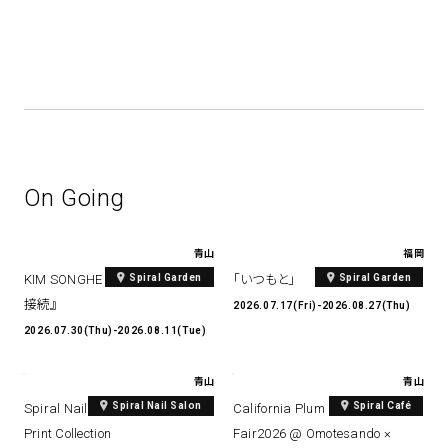
On Going
青山
福岡
Spiral Garden
Spiral Garden
KIM SONGHE EXHIBITION 『愛と
「いつもと」
接続』
2026.07.17(Fri)-2026.08.27(Thu)
2026.07.30(Thu)-2026.08.11(Tue)
青山
青山
Spiral Nail Salon
Spiral Café
Spiral Nail Salon Art #14 Spiral
California Plum & Nectarine
Print Collection
Fair2026 @ Omotesando ×