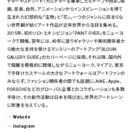
チャーやストリート・カルチャーを継承したモチーフや色彩。映
画、音楽、自然、アニメーションからインスピレーションを得て
生まれた幻想的な「生物」と「花」。一つのジャンルに収まらな
い世界観が紡ぐアート作品が近年世界から注目を集める。
2015年、初のソロ・エキシビジョン「PAINT OVER」をニューヨ
ークで開催。翌年には、40年に渡りギャラリーや美術関係者か
ら絶大な支持を受けるマンスリーのアートブック「BLOUIN
GALLERY GUIDE」のカバーページに採用。それ以降、国内外
で個展を積極的に開催しながらニューヨーク、マイアミ、東京
で手掛けたスケールの大きなアートウォールはアートファンの
みならず、ファッション関係者の間でも話題に。NIKE、Apple、
PORSCHEなどのグローバル企業とのコラボレーションも多数
手掛け、その創作活動は日本を飛び出し世界のアートシーン
に刺激を与えている。
Website
Instagram