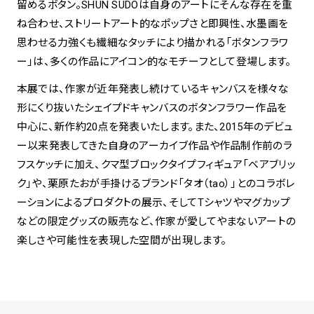
留めるボタン。SHUN SUDOは自身のアートにそんな存在を重
ね合わせ、ストリートアート的なポップさと即興性、水墨画を
spiral art gallery 名古屋
思わせる力強くも繊細なタッチにより描かれる「ボタンフラワ
Spiral Rendezvous Store
松坂屋
グランスタ東京店
ー」は、多くの作品にアイコン的なモチーフとして登場します。
MoN Park Cafe by Spiral
本展では、作家が近年発表し続けているキャンバスを様々な
MoN Shop by Spiral
形にくり抜いたシェイプドキャンバスのボタンフラワー作品を
MoN Kitchen by Spiral
中心に、新作約20点を発表いたします。また、2015年のデビュ
ー以来発表してきた自身のアーカイブ作品や作品制作前のラ
フスケッチに加え、クマ型ブロックタイプフィギュア「ベアブリッ
ク」や、栗原たおが手掛けるブランド「タオ（tao）」とのコラボレ
ーションによるプロダクトの展示、そしてTシャツやマグカップ
などの限定グッズの販売など、作家が愛してやまないアートの
楽しさや可能性を表現した空間が出現します。