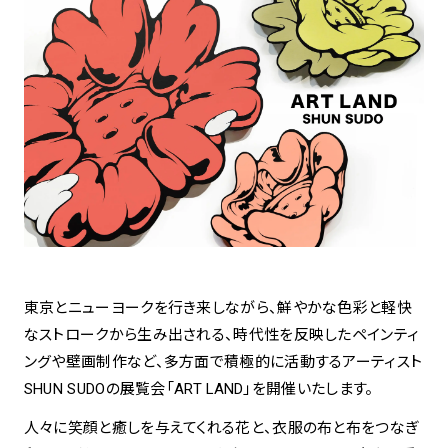
アトレ吉祥寺
お問い合わせ
採用情報
KITTE丸の内
Spiral Print Collection
Spiral Schole
⼆⼦⽟川 Dogwood Plaza
スパイラルが推進するエデュケーシ
スパイラルが提案するオリジナルプ
ョンプログラム
リント作品
横浜赤レンガ倉庫
ルクア⼤阪
Nail Salon
Café
3
4
Spiral Nail Salon 青山
Spiral Café 青山
Spiral Nail Salon NEWoMan
Spiral Garden 福岡ワンビル
東京とニューヨークを行き来しながら、鮮やかな色彩と軽快
⾼輪
CAFE AALTO 新丸ビル
なストロークから生み出される、時代性を反映したペインティ
naila 横浜ランドマーク
ングや壁画制作など、多方面で積極的に活動するアーティスト
naila 大宮そごう
SHUN SUDOの展覧会「ART LAND」を開催いたします。
Spiral Rendezvous
Others
3
Store
1
人々に笑顔と癒しを与えてくれる花と、衣服の布と布をつなぎ