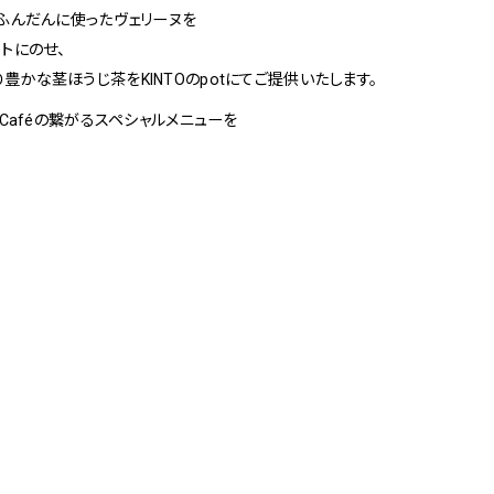
3
をふんだんに使ったヴェリーヌを
Others
トにのせ、
お問い合わせ
の香り豊かな茎ほうじ茶をKINTOのpotにてご提供いたします。
Spiral Caféの繋がるスペシャルメニューを
京店
spiral art gallery 名古
MoN Park Cafe by
屋松坂屋
Spiral
MoN Kitchen by
MoN Shop by Spiral
Spiral