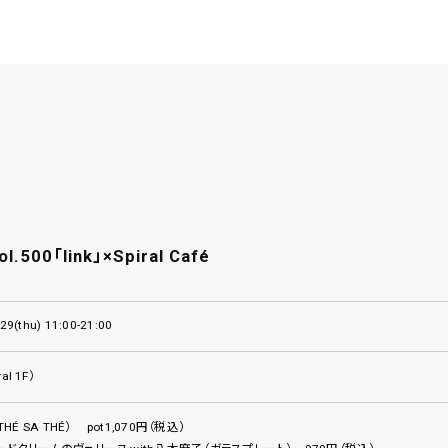
vol.500「link」×Spiral Café
9.29(thu) 11:00-21:00
ral 1F）
HÉ SA THÉ） pot1,070円（税込）