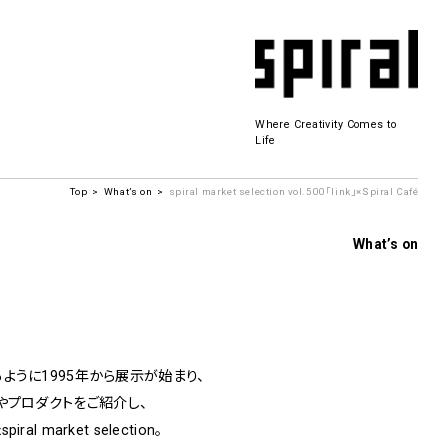
Where Creativity Comes to
Life
Top
What’s on
spiral market selection vol.500「link」×Spiral Café
Spiral Hall
What’s on
SICF
商品開発
若手作家の発掘・育成・支援を目的とした
公募展形式のアートフェスティバル
ように1995年から展示が始まり、
History&Archive
 Plaza
プロダクトをご紹介し、
l market selection。