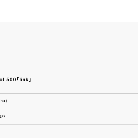
ol.500「link」
thu.)
 2F）