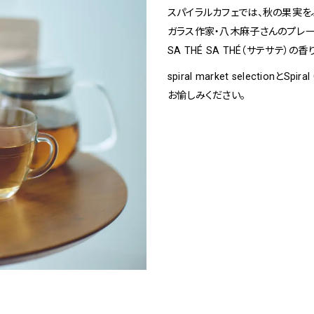
1
Spiral Rendezvous Store
スパイラルカフェでは、秋の果実
ガラス作家・八木麻子さんのプレー
SA THÉ SA THÉ（サテサテ）
spiral market selectionと
採用情報
 Collection
お愉しみください。
が提案するオリジナルプリント作品
Spiral Rendezvous Store グランスタ東
Spiral Garden 福岡ワン
afé 青山
ビル
ALTO 新丸
ース