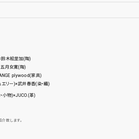
ラス)×鈴木絵里加(陶)
陶)×五月女寛(陶)
FLANGE plywood(家具)
ni.(ジュエリー)×武井春香(染・織)
傘・小物)×JUCO.(革)
紹介致します。