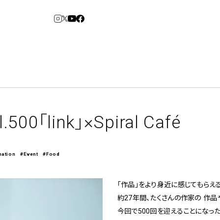
3
6
arden
Spiral Market
l.500「link」×Spiral Café
mation
#Event
#Food
アルバイト・その他
コンサルティング
建築について
アトレ吉祥寺
青山
「作品」をより身近に感じてもらえる
⼆⼦⽟川 Dogwood
KITTE丸の内
約27年間、たくさんの作家の 作品や
横浜赤レンガ倉
Art Projects
ルクア⼤阪
ジェクト・コーディネーション
e&Event
庫
福岡ワンビル
今回で500回を迎えることになったspira
アートプロジェクト・イベント
、ライブ公演、イベントなど