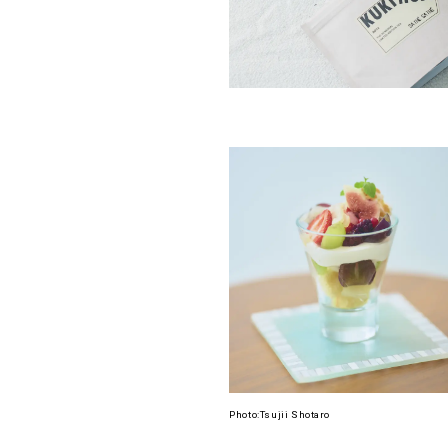
Photo:Tsujii Shotaro