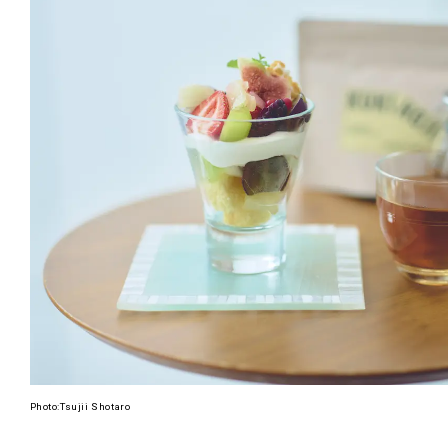
新丸ビル
3
4
Nail Salon
Café
Spiral Annual Report
Spiral Print
Spiral Schole
スパイラル
スパイラルが推進するエデュケーションプログラム
Spiral Nail Salon
Spiral Nail Salon
Spiral C
NEWoMan ⾼輪
青山
CAFE A
naila 横浜ランド
naila 大宮そごう
ビル
マーク
プレスリリ
Photo:Tsujii Shotaro