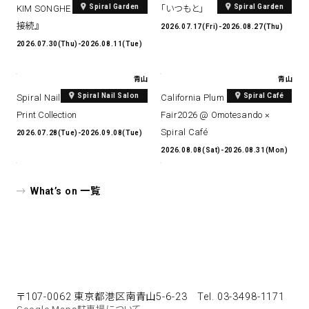
Spiral Garden
Spiral Garden
KIM SONGHE EXHIBITION 『愛と
「いつもと」
接続』
2026.07.17(Fri)-2026.08.27(Thu)
2026.07.30(Thu)-2026.08.11(Tue)
青山
青山
Spiral Nail Salon
Spiral Café
Spiral Nail Salon Art #14 Spiral
California Plum & Nectarine
Print Collection
Fair2026 @ Omotesando ×
Spiral Café
2026.07.28(Tue)-2026.09.08(Tue)
2026.08.08(Sat)-2026.08.31(Mon)
What’s on 一覧
〒107-0062 東京都港区南青山5-6-23
Tel. 03-3498-1171