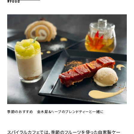
#Food
アトレ吉祥寺
お問い合わせ
採用情報
KITTE丸の内
Spiral Print Collection
Spiral Schole
⼆⼦⽟川 Dogwood Plaza
スパイラルが推進するエデュケーシ
スパイラルが提案するオリジナルプ
ョンプログラム
リント作品
横浜赤レンガ倉庫
ルクア⼤阪
Nail Salon
Café
3
4
Spiral Nail Salon 青山
Spiral Café 青山
Spiral Nail Salon NEWoMan
Spiral Garden 福岡ワンビル
⾼輪
CAFE AALTO 新丸ビル
naila 横浜ランドマーク
naila 大宮そごう
季節のおすすめ 金木犀&ハーブのブレンドティーと一緒に
Spiral Rendezvous
Others
3
Store
1
スパイラルカフェでは、季節のフルーツを使った自家製ケー