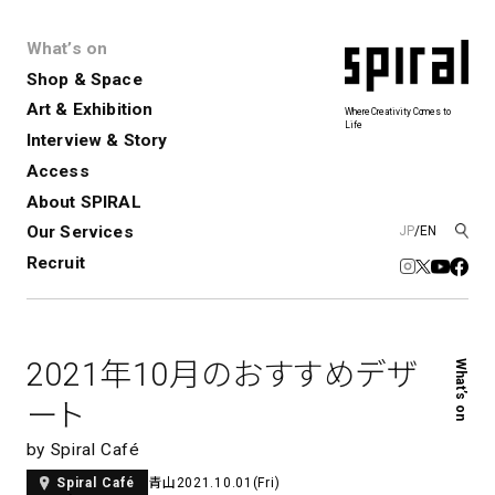
What’s on
Shop & Space
Art & Exhibition
Where Creativity Comes to
Life
Interview & Story
Spiral
Spiral Garden
3
Access
About SPIRAL
Our Services
JP
/
EN
アートプロジェクト・コーデ
Performance&Event
レンタルスペース
SPIRALのご紹介
Exhibition
会社概要
新卒採用
中途採用
ィネーション
Recruit
展覧会やイベント
演劇やダンス、ライブ公演、イベント
ショップ一覧
青山
など
フロアガイド
福岡ワンビル
History&Archive
建築について
新丸ビル
コンサルティング
商品開発
2021年10月のおすすめデザ
What’s on
Spiral Hall
Spiral Market
6
アルバイト・その他
Art Projects
SICF
ート
アートプロジェクト・イベント
若手作家の発掘・育成・支援を目的
とした
公募展形式のアートフェスティ
Spiral Annual Report
プレスリリース
by Spiral Café
バル
青山
2021.10.01(Fri)
Spiral Café
青山