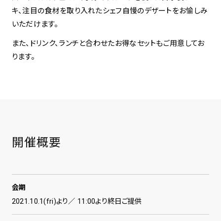
キ、注目の食材を取り入れたシェフ自慢のデザートをお愉しみ
いただけます。
spiral art gallery 名古屋
Spiral Rendezvous Store
松坂屋
グランスタ東京店
また、ドリンク、ランチと合わせたお得なセットもご用意してお
MoN Park Cafe by Spiral
ります。
MoN Shop by Spiral
MoN Kitchen by Spiral
開催概要
会期
2021.10.1(fri)より／ 11:00より終日ご提供