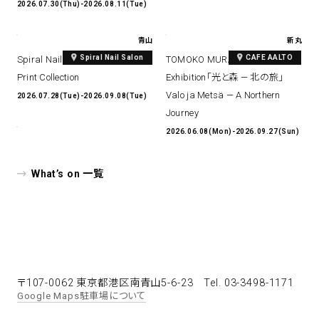
2026.07.30(Thu)-2026.08.11(Tue)
青山
新丸
Spiral Nail Salon
CAFE AALTO
Spiral Nail Salon Art #14 Spiral
TOMOKO MURATA Solo
Print Collection
Exhibition「光と森 — 北の旅」
Valo ja Metsä — A Northern
2026.07.28(Tue)-2026.09.08(Tue)
Journey
2026.06.08(Mon)-2026.09.27(Sun)
What’s on 一覧
〒107-0062 東京都港区南青山5-6-23
Tel. 03-3498-1171
Google Maps
駐車場について