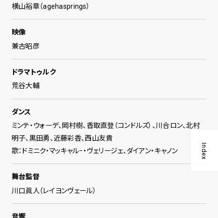
横山裕章（agehasprings）
映像
兼古昭彦
ドラマトゥルク
荒谷大輔
ダンス
ミンテ・ウォーデ、岡村樹、香取直登（コンドルズ）、川合ロン、北村
明子、黒田勇、近藤彩香、西山友貴
Index
歌：ドミニク・マッキャル−・ヴェリージェ、ダイアン・キャノン
舞台監督
川口眞人（レイヨンヴェール）
音響