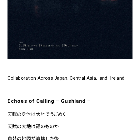
spiral art gallery 名古屋
Spiral Rendezvous Store
松坂屋
グランスタ東京店
MoN Park Cafe by Spiral
MoN Shop by Spiral
MoN Kitchen by Spiral
Collaboration Across Japan, Central Asia, and Ireland
Echoes of Calling – Gushland –
天賦の身体は大地でうごめく
天賦の大地は誰のものか
貪婪の地図が崩壊した後