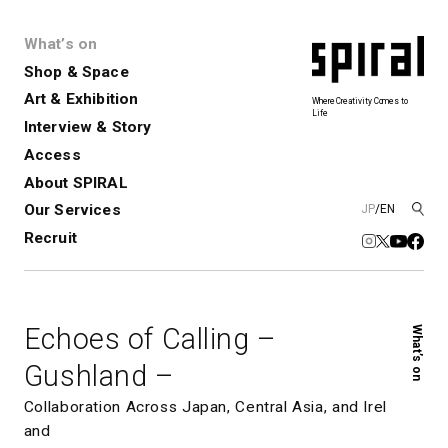
What’s on
Shop & Space
Art & Exhibition
Where Creativity Comes to
Life
Interview & Story
Spiral
Spiral Garden
3
Access
About SPIRAL
Our Services
JP
/
EN
アートプロジェクト・コーデ
Performance&Event
レンタルスペース
SPIRALのご紹介
Exhibition
会社概要
新卒採用
中途採用
ィネーション
Recruit
展覧会やイベント
演劇やダンス、ライブ公演、イベント
ショップ一覧
青山
など
フロアガイド
福岡ワンビル
History&Archive
建築について
新丸ビル
コンサルティング
商品開発
Echoes of Calling –
What’s on
Spiral Hall
Spiral Market
6
アルバイト・その他
Art Projects
SICF
Gushland –
アートプロジェクト・イベント
若手作家の発掘・育成・支援を目的
とした
公募展形式のアートフェスティ
Spiral Annual Report
プレスリリース
Collaboration Across Japan, Central Asia, and Irel
バル
and
青山