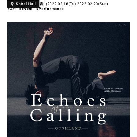
青山
2022.02.18(Fri)-2022.02.20(Sun)
Spiral Hall
アトレ吉祥寺
#Art
#Event
#Performance
お問い合わせ
採用情報
KITTE丸の内
Spiral Print Collection
Spiral Schole
⼆⼦⽟川 Dogwood Plaza
スパイラルが推進するエデュケーシ
スパイラルが提案するオリジナルプ
ョンプログラム
リント作品
横浜赤レンガ倉庫
ルクア⼤阪
Nail Salon
Café
3
4
Spiral Nail Salon 青山
Spiral Café 青山
Spiral Nail Salon NEWoMan
Spiral Garden 福岡ワンビル
⾼輪
CAFE AALTO 新丸ビル
naila 横浜ランドマーク
naila 大宮そごう
Spiral Rendezvous
Others
3
Store
1