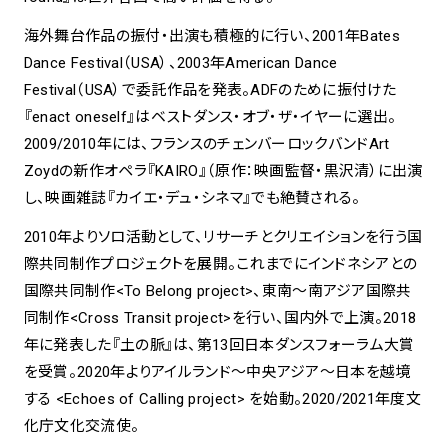
海外舞台作品の振付・出演も積極的に行い、2001年Bates
Dance Festival（USA）、2003年American Dance
Festival（USA）で委託作品を発表。ADFのために振付けた
『enact oneself』はベストダンス・オブ・ザ・イヤーに選出。
2009/2010年には、フランスのチェンバーロックバンドArt
Zoydの新作オペラ『KAIRO』（原作：映画監督・黒沢清）に出演
し、映画雑誌『カイエ・デュ・シネマ』でも絶賛される。
2010年よりソロ活動として、リサーチとクリエイションを行う国
際共同制作プロジェクトを展開。これまでにインドネシアとの
国際共同制作<To Belong project>、東南～南アジア国際共
同制作<Cross Transit project>を行い、国内外で上演。2018
年に発表した『土の脈』は、第13回日本ダンスフォーラム大賞
を受賞。2020年よりアイルランド～中央アジア～日本を越境
する <Echoes of Calling project> を始動。2020/2021年度文
化庁文化交流使。