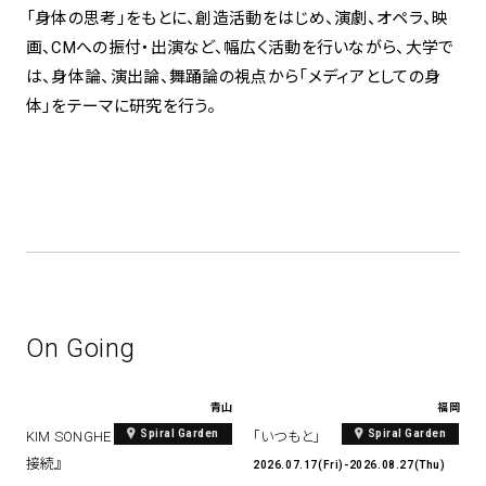
「身体の思考」をもとに、創造活動をはじめ、演劇、オペラ、映
画、CMへの振付・出演など、幅広く活動を行いながら、大学で
は、身体論、演出論、舞踊論の視点から「メディアとしての身
体」をテーマに研究を行う。
On Going
青山
福岡
Spiral Garden
Spiral Garden
KIM SONGHE EXHIBITION 『愛と
「いつもと」
接続』
2026.07.17(Fri)-2026.08.27(Thu)