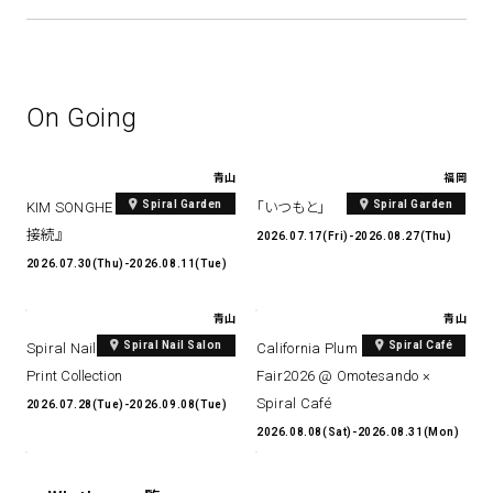
On Going
青山
福岡
Spiral Garden
Spiral Garden
KIM SONGHE EXHIBITION 『愛と
「いつもと」
接続』
2026.07.17(Fri)-2026.08.27(Thu)
2026.07.30(Thu)-2026.08.11(Tue)
青山
青山
Spiral Nail Salon
Spiral Café
Spiral Nail Salon Art #14 Spiral
California Plum & Nectarine
Print Collection
Fair2026 @ Omotesando ×
Spiral Café
2026.07.28(Tue)-2026.09.08(Tue)
2026.08.08(Sat)-2026.08.31(Mon)