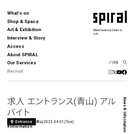
What’s on
Shop & Space
Art & Exhibition
Where Creativity Comes to
Life
Interview & Story
Spiral
Spiral Garden
3
Access
About SPIRAL
Our Services
JP
/
EN
アートプロジェクト・コーデ
Performance&Event
レンタルスペース
SPIRALのご紹介
Exhibition
会社概要
新卒採用
中途採用
ィネーション
Recruit
展覧会やイベント
演劇やダンス、ライブ公演、イベント
ショップ一覧
青山
など
フロアガイド
福岡ワンビル
History&Archive
建築について
新丸ビル
コンサルティング
商品開発
求人 エントランス(青山) アル
News & Information
Spiral Hall
Spiral Market
6
アルバイト・その他
Art Projects
SICF
バイト
アートプロジェクト・イベント
若手作家の発掘・育成・支援を目的
とした
公募展形式のアートフェスティ
Spiral Annual Report
プレスリリース
青山
2025.04.01(Tue)
Entrance
#Information
バル
青山