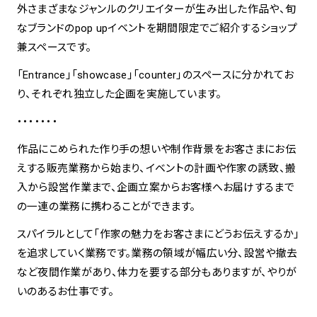
外さまざまなジャンルのクリエイターが生み出した作品や、旬
なブランドのpop upイベントを期間限定でご紹介するショップ
spiral art gallery 名古屋
Spiral Rendezvous Store
兼スペースです。
松坂屋
グランスタ東京店
MoN Park Cafe by Spiral
「Entrance」「showcase」「counter」のスペースに分かれてお
MoN Shop by Spiral
り、それぞれ独立した企画を実施しています。
MoN Kitchen by Spiral
・・・・・・・
作品にこめられた作り手の想いや制作背景をお客さまにお伝
えする販売業務から始まり、イベントの計画や作家の誘致、搬
入から設営作業まで、企画立案からお客様へお届けするまで
の一連の業務に携わることができます。
スパイラルとして「作家の魅力をお客さまにどうお伝えするか」
を追求していく業務です。業務の領域が幅広い分、設営や撤去
など夜間作業があり、体力を要する部分もありますが、やりが
いのあるお仕事です。