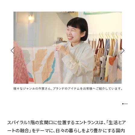
アトレ吉祥寺
お問い合わせ
採用情報
KITTE丸の内
Spiral Print Collection
Spiral Schole
⼆⼦⽟川 Dogwood Plaza
スパイラルが推進するエデュケーシ
スパイラルが提案するオリジナルプ
ョンプログラム
リント作品
横浜赤レンガ倉庫
ルクア⼤阪
Nail Salon
Café
3
4
Spiral Nail Salon 青山
Spiral Café 青山
Spiral Nail Salon NEWoMan
Spiral Garden 福岡ワンビル
⾼輪
CAFE AALTO 新丸ビル
naila 横浜ランドマーク
naila 大宮そごう
Spiral Rendezvous
Others
3
スパイラル1階の玄関口に位置するエントランスは、「生活とア
Store
1
ートの融合」をテーマに、日々の暮らしをより豊かにする国内