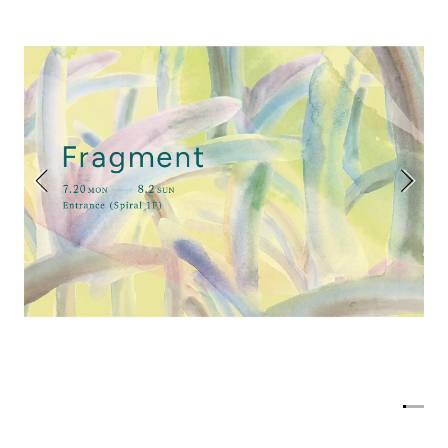
アトレ吉祥寺
お問い合わせ
採用情報
KITTE丸の内
Spiral Print Collection
Spiral Schole
⼆⼦⽟川 Dogwood Plaza
スパイラルが推進するエデュケーシ
スパイラルが提案するオリジナルプ
ョンプログラム
リント作品
横浜赤レンガ倉庫
ルクア⼤阪
Nail Salon
Café
3
4
Spiral Nail Salon 青山
Spiral Café 青山
Spiral Nail Salon NEWoMan
Spiral Garden 福岡ワンビル
⾼輪
CAFE AALTO 新丸ビル
naila 横浜ランドマーク
naila 大宮そごう
Spiral Rendezvous
Others
3
Store
1