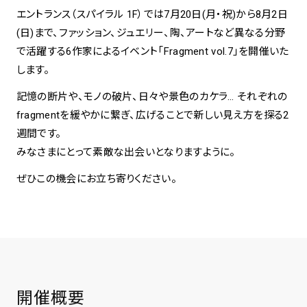
エントランス（スパイラル 1F）では7月20日(月・祝)から8月2日
(日)まで、ファッション、ジュエリー、陶、アートなど異なる分野
spiral art gallery 名古屋
Spiral Rendezvous Store
松坂屋
で活躍する6作家によるイベント「Fragment vol.7」を開催いた
グランスタ東京店
MoN Park Cafe by Spiral
します。
MoN Shop by Spiral
記憶の断片や、モノの破片、日々や景色のカケラ… それぞれの
MoN Kitchen by Spiral
fragmentを緩やかに繋ぎ、広げることで新しい見え方を探る2
週間です。
みなさまにとって素敵な出会いとなりますように。
ぜひこの機会にお立ち寄りください。
開催概要