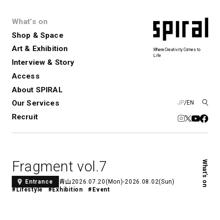
What’s on
Shop & Space
Art & Exhibition
Where Creativity Comes to
Life
Interview & Story
Spiral
Spiral Garden
3
Access
About SPIRAL
Our Services
JP
/
EN
アートプロジェクト・コーデ
Performance&Event
レンタルスペース
SPIRALのご紹介
Exhibition
会社概要
新卒採用
中途採用
ィネーション
Recruit
展覧会やイベント
演劇やダンス、ライブ公演、イベント
ショップ一覧
青山
など
フロアガイド
福岡ワンビル
History&Archive
建築について
新丸ビル
コンサルティング
商品開発
Fragment vol.7
What’s on
Spiral Hall
Spiral Market
6
アルバイト・その他
Art Projects
SICF
青山
2026.07.20(Mon)-2026.08.02(Sun)
Entrance
アートプロジェクト・イベント
若手作家の発掘・育成・支援を目的
#Lifestyle
#Exhibition
#Event
とした
公募展形式のアートフェスティ
Spiral Annual Report
プレスリリース
バル
青山