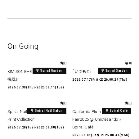
On Going
青山
福岡
Spiral Garden
Spiral Garden
KIM SONGHE EXHIBITION 『愛と
「いつもと」
接続』
2026.07.17(Fri)-2026.08.27(Thu)
2026.07.30(Thu)-2026.08.11(Tue)
青山
青山
Spiral Nail Salon
Spiral Café
Spiral Nail Salon Art #14 Spiral
California Plum & Nectarine
Print Collection
Fair2026 @ Omotesando ×
Spiral Café
2026.07.28(Tue)-2026.09.08(Tue)
2026.08.08(Sat)-2026.08.31(Mon)