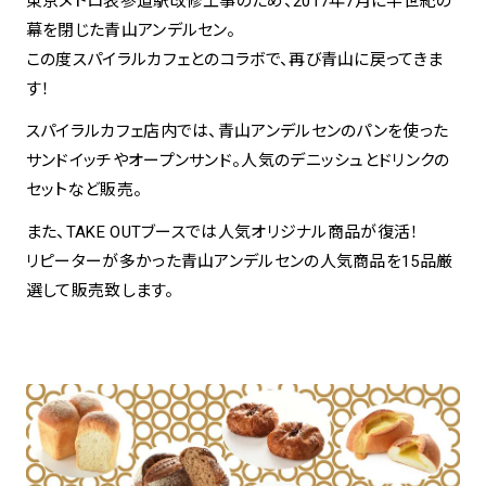
東京メトロ表参道駅改修工事のため、2017年7月に半世紀の
幕を閉じた青山アンデルセン。
spiral art gallery 名古屋
この度スパイラルカフェとのコラボで、再び青山に戻ってきま
Spiral Rendezvous Store
松坂屋
す！
グランスタ東京店
MoN Park Cafe by Spiral
スパイラルカフェ店内では、青山アンデルセンのパンを使った
MoN Shop by Spiral
サンドイッチやオープンサンド。人気のデニッシュとドリンクの
MoN Kitchen by Spiral
セットなど販売。
また、TAKE OUTブースでは人気オリジナル商品が復活！
リピーターが多かった青山アンデルセンの人気商品を15品厳
選して販売致します。