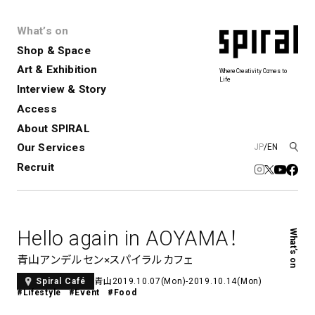
What’s on
Shop & Space
Art & Exhibition
Where Creativity Comes to
Life
Interview & Story
Spiral
Spiral Garden
3
Access
About SPIRAL
Our Services
JP
/
EN
アートプロジェクト・コーデ
Performance&Event
レンタルスペース
SPIRALのご紹介
Exhibition
会社概要
新卒採用
中途採用
ィネーション
Recruit
展覧会やイベント
演劇やダンス、ライブ公演、イベント
ショップ一覧
青山
など
フロアガイド
福岡ワンビル
History&Archive
建築について
新丸ビル
コンサルティング
商品開発
Hello again in AOYAMA！
What’s on
Spiral Hall
Spiral Market
6
アルバイト・その他
Art Projects
SICF
青山アンデルセン×スパイラルカフェ
アートプロジェクト・イベント
若手作家の発掘・育成・支援を目的
青山
2019.10.07(Mon)-2019.10.14(Mon)
Spiral Café
とした
公募展形式のアートフェスティ
Spiral Annual Report
プレスリリース
#Lifestyle
#Event
#Food
バル
青山