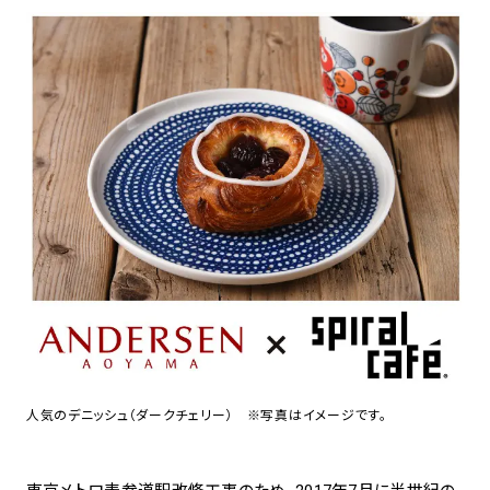
アトレ吉祥寺
お問い合わせ
採用情報
KITTE丸の内
Spiral Print Collection
Spiral Schole
⼆⼦⽟川 Dogwood Plaza
スパイラルが推進するエデュケーシ
スパイラルが提案するオリジナルプ
ョンプログラム
リント作品
横浜赤レンガ倉庫
ルクア⼤阪
Nail Salon
Café
3
4
Spiral Nail Salon 青山
Spiral Café 青山
Spiral Nail Salon NEWoMan
Spiral Garden 福岡ワンビル
⾼輪
CAFE AALTO 新丸ビル
naila 横浜ランドマーク
naila 大宮そごう
人気のデニッシュ（ダークチェリー） ※写真はイメージです。
Spiral Rendezvous
Others
3
Store
1