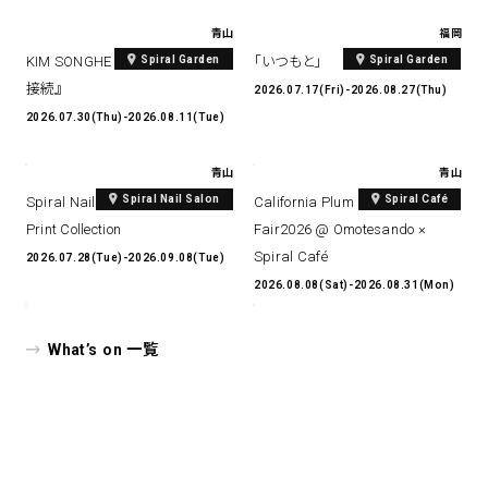
青山
福岡
Spiral Garden
Spiral Garden
KIM SONGHE EXHIBITION 『愛と
「いつもと」
接続』
2026.07.17(Fri)-2026.08.27(Thu)
2026.07.30(Thu)-2026.08.11(Tue)
青山
青山
Spiral Nail Salon
Spiral Café
Spiral Nail Salon Art #14 Spiral
California Plum & Nectarine
Print Collection
Fair2026 @ Omotesando ×
Spiral Café
2026.07.28(Tue)-2026.09.08(Tue)
2026.08.08(Sat)-2026.08.31(Mon)
What’s on 一覧