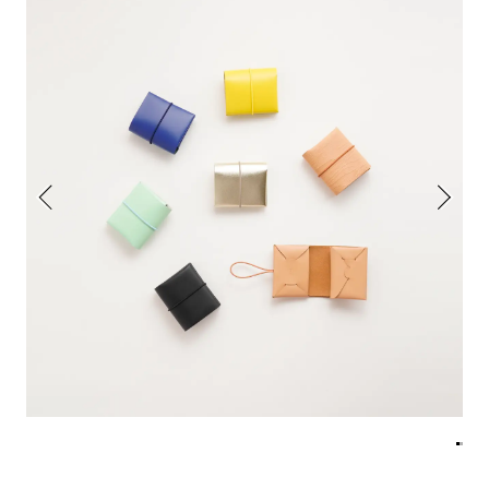
アトレ吉祥寺
お問い合わせ
採用情報
KITTE丸の内
Spiral Print Collection
Spiral Schole
⼆⼦⽟川 Dogwood Plaza
スパイラルが推進するエデュケーシ
スパイラルが提案するオリジナルプ
ョンプログラム
リント作品
横浜赤レンガ倉庫
ルクア⼤阪
Nail Salon
Café
3
4
Spiral Nail Salon 青山
Spiral Café 青山
Spiral Nail Salon NEWoMan
Spiral Garden 福岡ワンビル
⾼輪
CAFE AALTO 新丸ビル
naila 横浜ランドマーク
naila 大宮そごう
Spiral Rendezvous
Others
3
Store
1