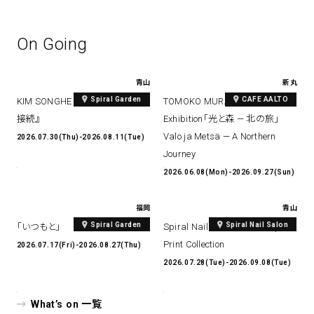
On Going
青山
新丸
Spiral Garden
CAFE AALTO
KIM SONGHE EXHIBITION 『愛と
TOMOKO MURATA Solo
接続』
Exhibition「光と森 — 北の旅」
Valo ja Metsä — A Northern
2026.07.30(Thu)-2026.08.11(Tue)
Journey
2026.06.08(Mon)-2026.09.27(Sun)
福岡
青山
Spiral Garden
Spiral Nail Salon
「いつもと」
Spiral Nail Salon Art #14 Spiral
Print Collection
2026.07.17(Fri)-2026.08.27(Thu)
2026.07.28(Tue)-2026.09.08(Tue)
What’s on 一覧