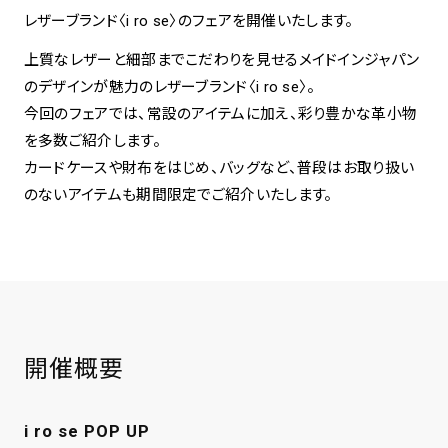
レザーブランド〈i ro se〉のフェアを開催いたします。
spiral art gallery 名古屋
上質なレザーと細部までこだわりを見せるメイドインジャパン
Spiral Rendezvous Store
松坂屋
グランスタ東京店
のデザインが魅力のレザーブランド〈i ro se〉。
MoN Park Cafe by Spiral
今回のフェアでは、常設のアイテムに加え、彩り豊かな革小物
MoN Shop by Spiral
を多数ご紹介します。
MoN Kitchen by Spiral
カードケースや財布をはじめ、バッグなど、普段はお取り扱い
のないアイテムも期間限定でご紹介いたします。
開催概要
i ro se POP UP