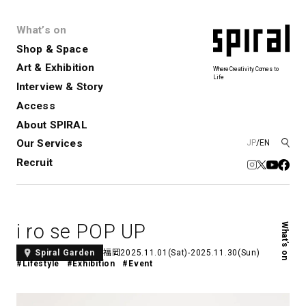
What’s on
Shop & Space
Art & Exhibition
Where Creativity Comes to
Life
Interview & Story
Spiral
Spiral Garden
3
Access
About SPIRAL
Our Services
JP
/
EN
アートプロジェクト・コーデ
Performance&Event
レンタルスペース
SPIRALのご紹介
Exhibition
会社概要
新卒採用
中途採用
ィネーション
Recruit
展覧会やイベント
演劇やダンス、ライブ公演、イベント
ショップ一覧
青山
など
フロアガイド
福岡ワンビル
History&Archive
建築について
新丸ビル
コンサルティング
商品開発
i ro se POP UP
What’s on
Spiral Hall
Spiral Market
6
アルバイト・その他
Art Projects
SICF
福岡
2025.11.01(Sat)-2025.11.30(Sun)
Spiral Garden
アートプロジェクト・イベント
若手作家の発掘・育成・支援を目的
#Lifestyle
#Exhibition
#Event
とした
公募展形式のアートフェスティ
Spiral Annual Report
プレスリリース
バル
青山