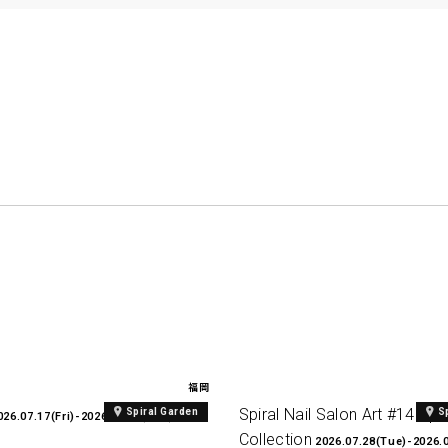
福岡
Spiral Nail Salon Art #14 Spir
Spiral Garden
S
026.07.17(Fri)-2026.08.27(Thu)
Collection
2026.07.28(Tue)-2026.