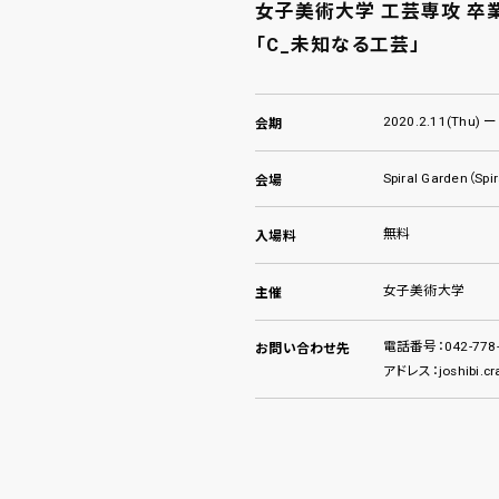
女子美術大学 工芸専攻 卒業
「C_未知なる工芸」
2020.2.11(Thu) ー
会期
Spiral Garden（Spir
会場
無料
入場料
女子美術大学
主催
電話番号：042-778-
お問い合わせ先
アドレス：joshibi.cr