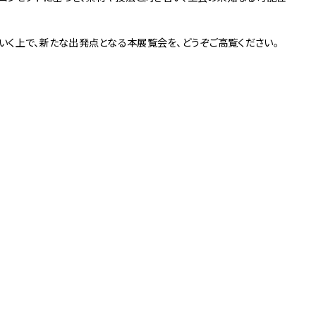
3
Others
いく上で、新たな出発点となる本展覧会を、どうぞご高覧ください。
お問い合わせ
京店
spiral art gallery 名古
MoN Park Cafe by
屋松坂屋
Spiral
MoN Kitchen by
MoN Shop by Spiral
Spiral