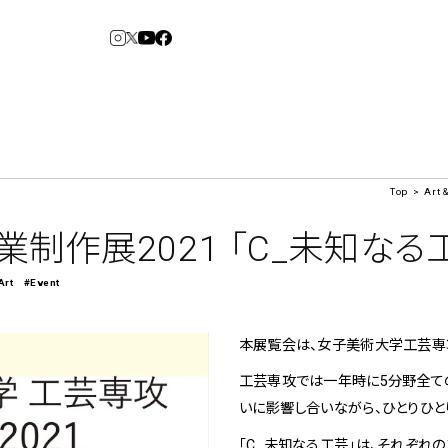
Top
Art 
3
6
arden
Spiral Market
制作展2021 「C_未知なる
Art
#Event
アルバイト・その他
コンサルティング
建築について
本展覧会は、女子美術大学工芸専攻
アトレ吉祥寺
青山
工芸専攻では一年時に5分野全て
⼆⼦⽟川 Dogwood
KITTE丸の内
いに影響し合いながら、ひとりひと
横浜赤レンガ倉
Art Projects
ルクア⼤阪
ジェクト・コーディネーション
e&Event
庫
福岡ワンビル
アートプロジェクト・イベント
、ライブ公演、イベントなど
「C_未知なる工芸」は、それぞれ