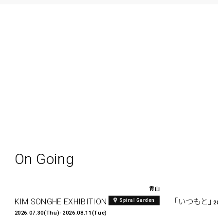
On Going
青山
KIM SONGHE EXHIBITION 『愛と接続』
「いつもと」
Spiral Garden
2
2026.07.30(Thu)-2026.08.11(Tue)