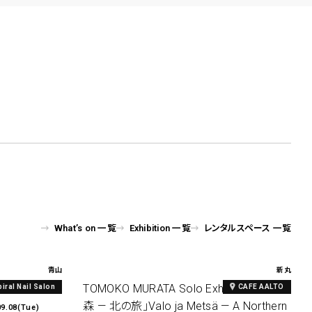
What’s on 一覧
Exhibition 一覧
レンタルスペース 一覧
青山
新丸
al Print
TOMOKO MURATA Solo Exhibition「光と
piral Nail Salon
CAFE AALTO
森 — 北の旅」Valo ja Metsä — A Northern
09.08(Tue)