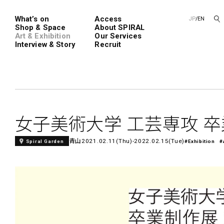
What’s on
Access
JP
/
EN
Shop & Space
About SPIRAL
Art & Exhibition
Our Services
Interview & Story
Recruit
Spiral
Spiral G
女子美術大学 工芸専攻 卒業
青山
2021.02.11(Thu)-2022.02.15(Tue)
Spiral Garden
#Exhibition
#
レンタルスペース
SPIRALのご紹介
新卒採用
会社概要
中途採用
ショップ一覧
フロアガイド
アートプロ
Performanc
Exhibition
青山
展覧会やイベント
演劇やダンス