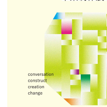
新丸ビル
3
4
Nail Salon
Café
Spiral Annual Report
Spiral Print
Spiral Schole
スパイラル
スパイラルが推進するエデュケーションプログラム
Spiral Nail Salon
Spiral Nail Salon
Spiral C
NEWoMan ⾼輪
青山
CAFE A
naila 横浜ランド
naila 大宮そごう
ビル
マーク
プレスリリ