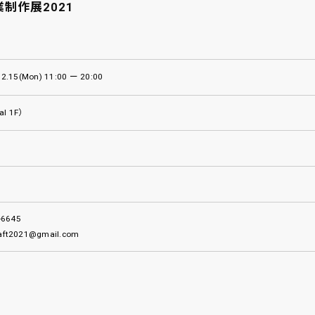
制作展2021
 2.15(Mon) 11:00 ー 20:00
al 1F）
6645
aft2021@gmail.com