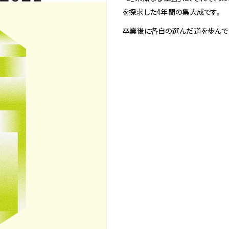
1
Spiral Rendezvous Store
を探求した4年間の集大成です。
卒業後に各自の選んだ道を歩んで
採用情報
 Collection
が提案するオリジナルプリント作品
Spiral Rendezvous Store グランスタ東
Spiral Garden 福岡ワン
afé 青山
ビル
ALTO 新丸
ース