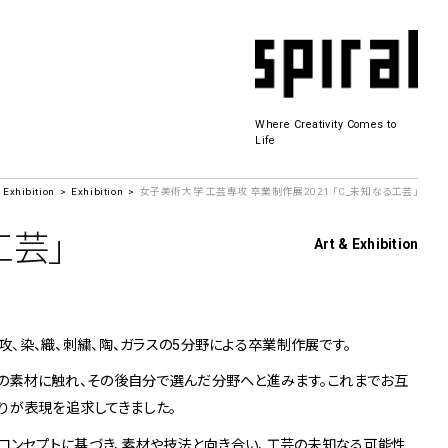
Where Creativity Comes to
Life
& Exhibition
Exhibition
女子美術大学 工芸専攻 卒業制作展2021 「C_未知なる工芸」
Spiral Hall
工芸」
Art & Exhibition
SICF
商品開発
若手作家の発掘・育成・支援を目的とした
、染、織、刺繍、陶、ガラスの5分野による卒業制作展です。
公募展形式のアートフェスティバル
History&Archive
の素材に触れ、その後自分で選んだ分野へと進みます。これまでお互
 Plaza
りが表現を追求してきました。
のコンセプトに基づき、素材や技法と向き合い、工芸の未知なる可能性