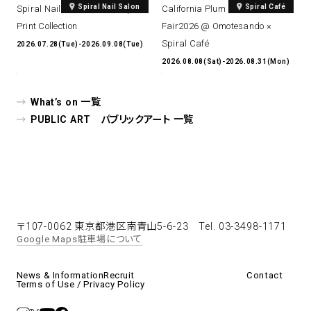
Spiral Nail Salon
Spiral Café
Spiral Nail Salon Art #14 Spiral
California Plum & Nectarine
Print Collection
Fair2026 @ Omotesando ×
Spiral Café
2026.07.28(Tue)-2026.09.08(Tue)
2026.08.08(Sat)-2026.08.31(Mon)
What’s on 一覧
PUBLIC ART パブリックアート 一覧
〒107-0062 東京都港区南青山5-6-23
Tel. 03-3498-1171
Google Maps
駐車場について
News & Information
Recruit
Contact
Terms of Use / Privacy Policy