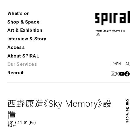
What’s on
Shop & Space
Art & Exhibition
Where Creativity Comes to
Life
Interview & Story
Spiral
Spiral Garden
3
Access
About SPIRAL
Our Services
JP
/
EN
アートプロジェクト・コーデ
Performance&Event
レンタルスペース
SPIRALのご紹介
Exhibition
会社概要
新卒採用
中途採用
ィネーション
Recruit
展覧会やイベント
演劇やダンス、ライブ公演、イベント
ショップ一覧
青山
など
フロアガイド
福岡ワンビル
History&Archive
建築について
新丸ビル
コンサルティング
商品開発
西野康造《Sky Memory》設
Our Services
Spiral Hall
Spiral Market
6
アルバイト・その他
Art Projects
SICF
置
アートプロジェクト・イベント
若手作家の発掘・育成・支援を目的
2013.11.01(Fri)
とした
公募展形式のアートフェスティ
Spiral Annual Report
プレスリリース
#Art
バル
青山