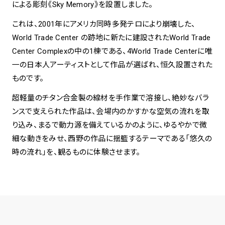
による彫刻《Sky Memory》を設置しました。
これは、2001年にアメリカ同時多発テロにより崩壊した、
spiral art gallery 名古屋
Spiral Rendezvous Store
松坂屋
World Trade Center の跡地に新たに建設されたWorld Trade
グランスタ東京店
MoN Park Cafe by Spiral
Center Complexの中の1棟である、4World Trade Centerに唯
MoN Shop by Spiral
一の日本人アーティストとして作品が選ばれ、恒久設置された
MoN Kitchen by Spiral
ものです。
超軽量のチタン合金製の線材を手作業で溶接し、絶妙なバラ
ンスで支えられた作品は、会場内のかすかな空気の流れを取
り込み、まるで動力源を備えているかのように、ゆるやかで微
細な動きをみせ、西野の作品に揺籃するテーマである「悠久の
時の流れ」を、観るものに体験させます。