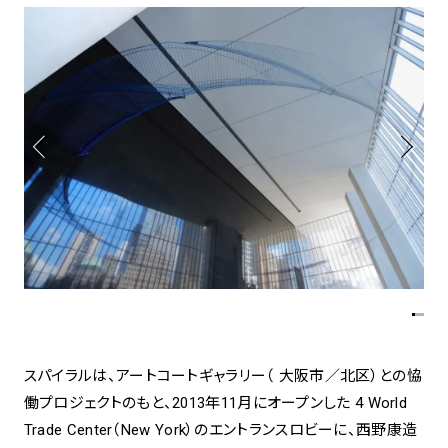
アトレ吉祥寺
お問い合わせ
採用情報
KITTE丸の内
Spiral Print Collection
Spiral Schole
⼆⼦⽟川 Dogwood Plaza
スパイラルが推進するエデュケーシ
スパイラルが提案するオリジナルプ
ョンプログラム
リント作品
横浜赤レンガ倉庫
ルクア⼤阪
Nail Salon
Café
3
4
Spiral Nail Salon 青山
Spiral Café 青山
Spiral Nail Salon NEWoMan
Spiral Garden 福岡ワンビル
⾼輪
CAFE AALTO 新丸ビル
naila 横浜ランドマーク
naila 大宮そごう
スパイラルは、アートコートギャラリー（ 大阪市／北区）との恊
Spiral Rendezvous
Others
3
働プロジェクトのもと、2013年11月にオープンした 4 World
Store
1
Trade Center（New York）のエントランスロビーに、西野康造